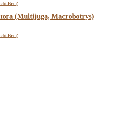
а (Multijuga, Macrobotrys)