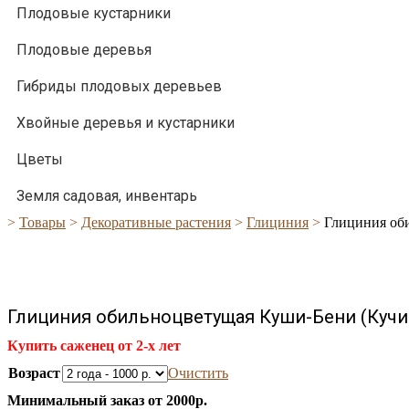
Плодовые кустарники
Плодовые деревья
Гибриды плодовых деревьев
Хвойные деревья и кустарники
Цветы
Земля садовая, инвентарь
>
Товары
>
Декоративные растения
>
Глициния
>
Глициния оби
Глициния обильноцветущая Куши-Бени (Кучи Б
Купить саженец от 2-х лет
Возраст
Очистить
Минимальный заказ от 2000р.