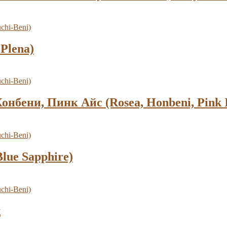
Plena)
нбени, Пинк Айс (Rosea, Honbeni, Pink I
ue Sapphire)
д