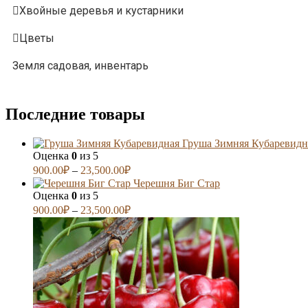
Хвойные деревья и кустарники
Цветы
Земля садовая, инвентарь
Последние товары
Груша Зимняя Кубаревидн
Оценка
0
из 5
900.00
₽
–
23,500.00
₽
Черешня Биг Стар
Оценка
0
из 5
900.00
₽
–
23,500.00
₽