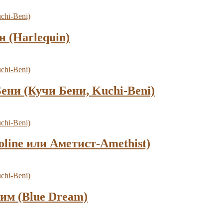
 (Harlequin)
ни (Кучи Бени, Kuchi-Beni)
line или Аметист-Amethist)
им (Blue Dream)