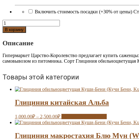
Включить стоимость посадки (+30% от цены)
Ст
Количество
Глициния
В корзину
обильноцветущая
Куши-
Описание
Бени
(Кучи
Гипермаркет Царство-Королевство предлагает купить саженцы:
Бени,
самовывозом из питомника. Сорт Глициния обильноцветущая К
Kuchi-
Beni)
Товары этой категории
Глициния китайская Альба
1,000.00
₽
–
2,500.00
₽
Выберите параметры
Глициния макростахия Блю Мун (Wis