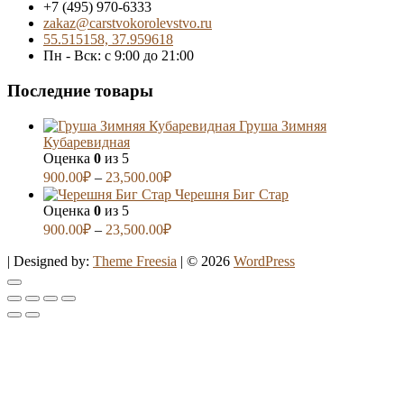
+7 (495) 970-6333
zakaz@carstvokorolevstvo.ru
55.515158, 37.959618
Пн - Вск: с 9:00 до 21:00
Последние товары
Груша Зимняя
Кубаревидная
Оценка
0
из 5
900.00
₽
–
23,500.00
₽
Черешня Биг Стар
Оценка
0
из 5
900.00
₽
–
23,500.00
₽
| Designed by:
Theme Freesia
| © 2026
WordPress
Go
to
top