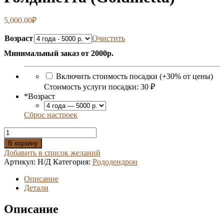
5,000.00
₽
Возраст
Очистить
Минимальный заказ от 2000р.
Включить стоимость посадки (+30% от цены)
Стоимость услуги посадки:
30 ₽
*
Возраст
Сброс настроек
Количество
Рододендрон
В корзину
гибридный
Добавить в список желаний
Голдинетта
Артикул:
Н/Д
Категория:
Рододендрон
(Goldinetta)
Описание
Детали
Описание