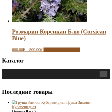
Розмарин Корсикан Блю (Corsican
Blue)
600.00
₽
–
800.00
₽
Выберите параметры
Каталог
Последние товары
Груша Зимняя
Кубаревидная
Оценка
0
из 5