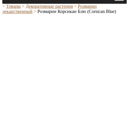
>
Товары
>
Декоративные растения
>
Розмарин
лекарственный
>
Розмарин Корсикан Блю (Corsican Blue)