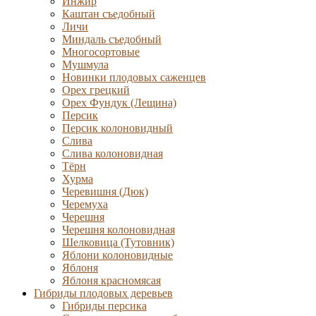
Инжир
Каштан съедобный
Личи
Миндаль съедобный
Многосортовые
Мушмула
Новинки плодовых саженцев
Орех грецкий
Орех Фундук (Лещина)
Персик
Персик колоновидный
Слива
Слива колоновидная
Тёрн
Хурма
Черевишня (Дюк)
Черемуха
Черешня
Черешня колоновидная
Шелковица (Тутовник)
Яблони колоновидные
Яблоня
Яблоня красномясая
Гибриды плодовых деревьев
Гибриды персика