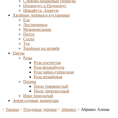
Сливово-вишневые гибриды
Церападус и Падоцерус
Шарафуга, Априум
Хвойные деревья и кустарники
Ель
Лиственница
Можжевельник
Пихта
Сосна
Туя
Хвойные на штамбе
Цветы
Розы
Роза плетистая
Роза флорибунда
Роза чайно-гибридная
Роза штамбовая
Пионы
Пион травянистый
Пион древовидный
Ирис бородатый
Земля садовая, инвентарь
>
Товары
>
Плодовые деревья
>
Абрикос
>
Абрикос Алеша