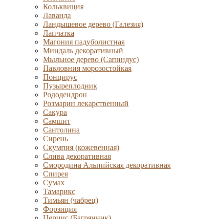
Кольквиция
Лаванда
Ландышевое дерево (Галезия)
Лапчатка
Магония падуболистная
Миндаль декоративный
Мыльное дерево (Сапиндус)
Павловния морозостойкая
Понцирус
Пузыреплодник
Рододендрон
Розмарин лекарственный
Сакура
Самшит
Сантолина
Сирень
Скумпия (кожевенная)
Слива декоративная
Смородина Альпийская декоративная
Спирея
Сумах
Тамарикс
Тимьян (чабрец)
Форзиция
Церцис (Багрянник)