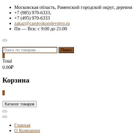
Skip
Московская область, Раменский городской округ, деревня
to
+7 (985) 970-6333,
content
+7 (495) 970-6333
zakaz@carstvokorolevstvo.ru
Пн — Вск: с 9:00 до 21:00
Topbar
Menu
Искать:
Поиск
0
Total
0.00₽
Корзина
0
Каталог товаров
Главная
О Компании