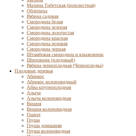
Малина Тибетская (розолистная)
Облепиха
Рябина садовая
Смородина белая
Смородина зеленая
Смородина золотистая
Смородина красная
Смородина розовая
Смородина черная
Штамбовая смородина и крыжовник
Шиповник (плодовый)
Рябина черноплодная (Черноплодка)
Плодовые деревья
Абрикос
Абрикос колоновидный
Айва крупноплодная
Алыча
Алыча колоновидная
Вишня
Вишня колоновидная
Гранат
Груша
Груша домашняя
Груша колоновидная