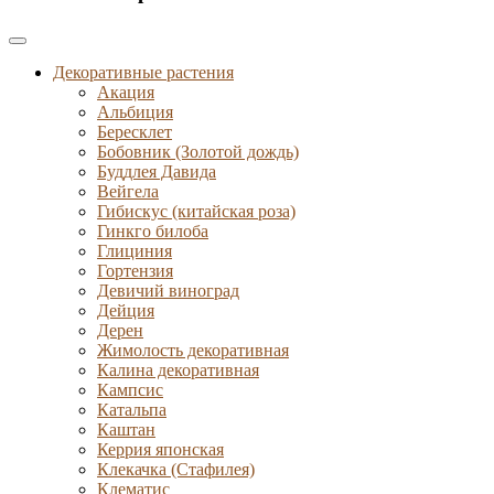
Декоративные растения
Акация
Альбиция
Бересклет
Бобовник (Золотой дождь)
Буддлея Давида
Вейгела
Гибискус (китайская роза)
Гинкго билоба
Глициния
Гортензия
Девичий виноград
Дейция
Дерен
Жимолость декоративная
Калина декоративная
Кампсис
Катальпа
Каштан
Керрия японская
Клекачка (Стафилея)
Клематис