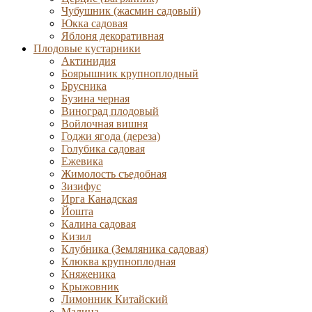
Чубушник (жасмин садовый)
Юкка садовая
Яблоня декоративная
Плодовые кустарники
Актинидия
Боярышник крупноплодный
Брусника
Бузина черная
Виноград плодовый
Войлочная вишня
Годжи ягода (дереза)
Голубика садовая
Ежевика
Жимолость съедобная
Зизифус
Ирга Канадская
Йошта
Калина садовая
Кизил
Клубника (Земляника садовая)
Клюква крупноплодная
Княженика
Крыжовник
Лимонник Китайский
Малина