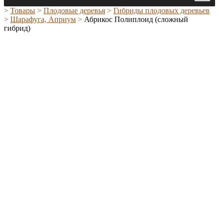
>
Товары
>
Плодовые деревья
>
Гибриды плодовых деревьев
>
Шарафуга, Априум
>
Абрикос Полиплоид (сложный
гибрид)