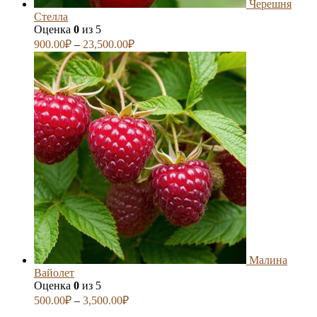
Черешня
Стелла
Оценка
0
из 5
900.00
₽
–
23,500.00
₽
Малина
Вайолет
Оценка
0
из 5
500.00
₽
–
3,500.00
₽