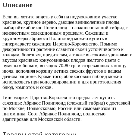
(сложный
Описание
гибрид)
Если вы хотите видеть у себя на подмосковном участке
красивое, крупное дерево, дающее великолепные плоды,
выбирайте абрикос Полиплоид – сложносоставной гибрид с
неизвестным селекционным прошлым. Саженцы и
крупномеры абрикоса Полиплоид можно купить в
гипермаркете саженцев Царство-Королевство. Помимо
декоративности растение славится своей устойчивостью к
холодам, болезням, вредителям, а также высокими урожаями и
вкусом красивых конусовидных плодов желтого цвета с
румяным бочком, весящих 70-80 гр. и созревающих к концу
июля, дополняя корзину летних свежих фруктов в вашем
дачном рационе. Кроме того, абрикосовый гибрид можно
использовать при консервировании и для приготовления
блюд, компотов и соков.
Гипермаркет Царство-Королевство предлагает купить
саженцы: Абрикос Полиплоид (сложный гибрид) с доставкой
по Москве, Подмосковью, России или самовывозом из
питомника. Сорт Абрикос Полиплоид полностью
адаптирован для Московской области.
Товары этой категории