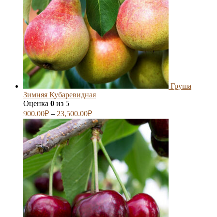
Груша
Зимняя Кубаревидная
Оценка
0
из 5
900.00
₽
–
23,500.00
₽