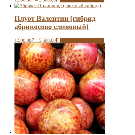
Плуот Валентин (гибрид
абрикосово сливовый)
1,500.00
₽
–
5,500.00
₽
Выберите параметры