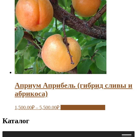
Априум Априбель (гибрид сливы и
абрикоса)
1,500.00
₽
–
5,500.00
₽
Выберите параметры
Каталог