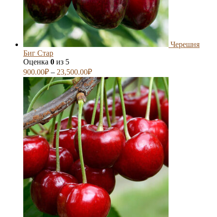
Черешня
Биг Стар
Оценка
0
из 5
900.00
₽
–
23,500.00
₽