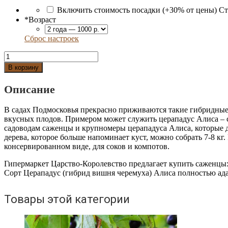
Включить стоимость посадки (+30% от цены)
Ст
*
Возраст
Сброс настроек
Количество
Церападус
В корзину
(гибрид
вишня
Описание
черемуха)
Алиса
В садах Подмосковья прекрасно приживаются такие гибридные 
вкусных плодов. Примером может служить церападус Алиса – с
садоводам саженцы и крупномеры церападуса Алиса, которые до
дерева, которое больше напоминает куст, можно собрать 7-8 кг.
консервированном виде, для соков и компотов.
Гипермаркет Царство-Королевство предлагает купить саженцы:
Сорт Церападус (гибрид вишня черемуха) Алиса полностью ад
Товары этой категории