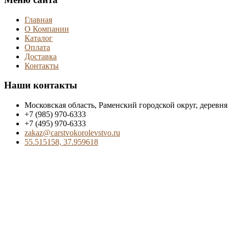
Главная
О Компании
Каталог
Оплата
Доставка
Контакты
Наши контакты
Московская область, Раменский городской округ, деревня
+7 (985) 970-6333
+7 (495) 970-6333
zakaz@carstvokorolevstvo.ru
55.515158, 37.959618
Пн - Вск: с 9:00 до 21:00
Последние товары
Груша Зимняя Кубаревидн
Оценка
0
из 5
900.00
₽
–
23,500.00
₽
Черешня Биг Стар