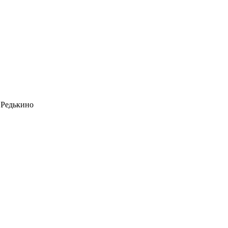
 Редькино
ая