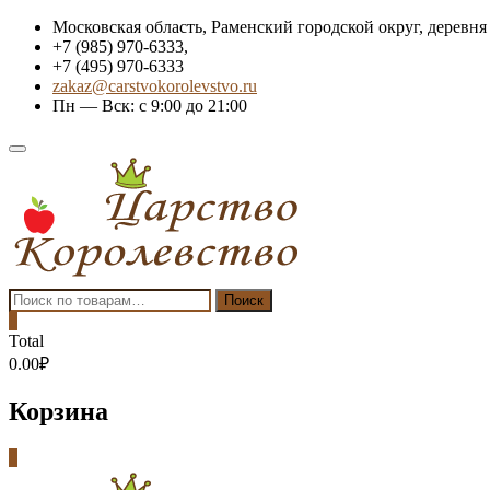
Skip
Московская область, Раменский городской округ, деревня
to
+7 (985) 970-6333,
content
+7 (495) 970-6333
zakaz@carstvokorolevstvo.ru
Пн — Вск: с 9:00 до 21:00
Topbar
Menu
Искать:
Поиск
0
Total
0.00₽
Корзина
0