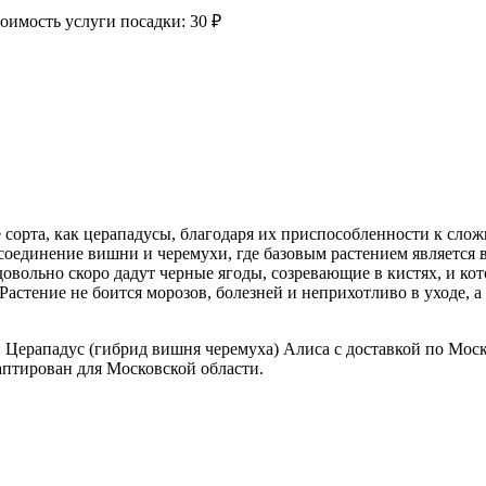
оимость услуги посадки:
30 ₽
сорта, как церападусы, благодаря их приспособленности к сло
оединение вишни и черемухи, где базовым растением является 
вольно скоро дадут черные ягоды, созревающие в кистях, и кот
 Растение не боится морозов, болезней и неприхотливо в уходе, 
 Церападус (гибрид вишня черемуха) Алиса с доставкой по Мос
аптирован для Московской области.