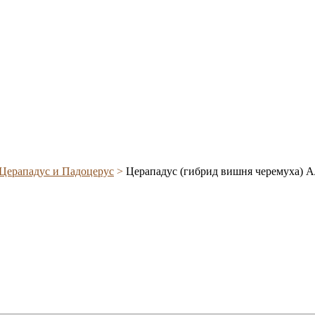
Церападус и Падоцерус
>
Церападус (гибрид вишня черемуха) А