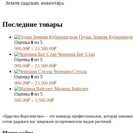
Земля садовая, инвентарь
Последние товары
Груша Зимняя Кубаревидн
Оценка
0
из 5
900.00
₽
–
23,500.00
₽
Черешня Биг Стар
Оценка
0
из 5
900.00
₽
–
23,500.00
₽
Черешня Стелла
Оценка
0
из 5
900.00
₽
–
23,500.00
₽
Малина Вайолет
Оценка
0
из 5
500.00
₽
–
3,500.00
₽
«Царство-Королевство» – это команда профессионалов, которая занима
готов радовать вас широким ассортиментом видов растений.
Меню сайта