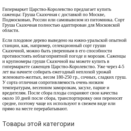
Гипермаркет Царство-Королевство предлагает купить
саженцы: Груша Сказочная с доставкой по Москве,
Подмосковью, России или самовывозом из питомника. Сорт
Груша Сказочная полностью адаптирован для Московской
области.
Если плодовое дерево выведено на южно-уральской опытной
станции, как, например, селекционный сорт груши
Сказочной, можно быть уверенным в его способности
противостоять неблагоприятной погоде и морозам. Саженцы
и крупномеры груши Сказочной вы можете купить в
гипермаркете саженцев Царство-Королевство. Уже через 4-5
лет вы начнете собирать ежегодный неплохой урожай
зеленовато-желтых, весом 180-250 гр., сочных, сладких груш.
У сорта отличная сопротивляемость очень низким
температурам, весенним заморозкам, засухе, парше и
вредителям. После сбора плоды сохраняют свои качества
около 10 дней после сбора, транспортировку они переносят
средне, поэтому чаще их используют в свежем виде или
прямо на месте перерабатывают.
Товары этой категории