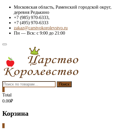
Skip
Московская область, Раменский городской округ,
to
деревня Редькино
content
+7 (985) 970-6333,
+7 (495) 970-6333
zakaz@carstvokorolevstvo.ru
Пн — Вск: с 9:00 до 21:00
Topbar
Menu
Искать:
Поиск
0
Total
0.00₽
Корзина
0