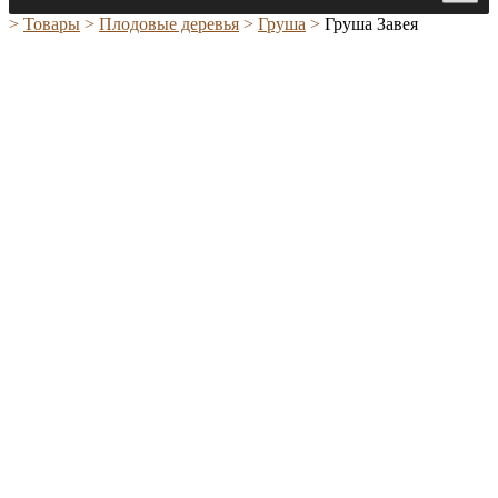
>
Товары
>
Плодовые деревья
>
Груша
>
Груша Завея