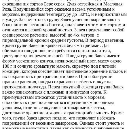
скрещивания сортов Бере серая, Дуля остзейская и Масляная
Роза. Получившийся сорт оказался весьма устойчивым к
морозам, выдерживая температуру до -30°С, и неприхотливым
в уходе. За счет этого, грушу Завея успешно выращивают в
большинстве регионов России, она является зимним сортом и
отличается высокой урожайностью. Завея представляет собой
среднерослое растение, высотой до 4-х метров, с
пирамидальной кроной средней густоты. В период цветения,
крона груши Завея покрывается белыми цветами. Для
обильного плодоношения требуются сорта-опылители,
цветущие одновременно с ней. Плоды груши Завея имеют
форму усеченного конуса, нежно-зеленый цвет, массу около
180 г и сочную ароматную мякоть, скрытую под плотной
кожицей, которая обеспечивает длительное хранение плодов и
их сохранность при транспортировке. При соблюдении
правил хранения, плоды сохраняют свежесть и вкус на
протяжении полугода. Перед покупкой саженца груши Завея
важно ознакомиться с плюсами и минусами сорта. К
преимуществам относятся: устойчивость к морозам,
способность приспосабливаться к различным погодным
условиям, отличные вкусовые и товарные качества,
длительное хранение и хорошая транспортабельность. Кроме
того, груша Завея цветет поздно, что позволяет избежать
повреждений от весенних заморозков. Однако стоит учесть и
возможные недостатки, такие как склонность к заболеваниям.