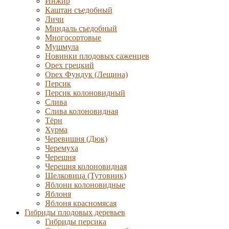
Инжир
Каштан съедобный
Личи
Миндаль съедобный
Многосортовые
Мушмула
Новинки плодовых саженцев
Орех грецкий
Орех Фундук (Лещина)
Персик
Персик колоновидный
Слива
Слива колоновидная
Тёрн
Хурма
Черевишня (Дюк)
Черемуха
Черешня
Черешня колоновидная
Шелковица (Тутовник)
Яблони колоновидные
Яблоня
Яблоня красномясая
Гибриды плодовых деревьев
Гибриды персика