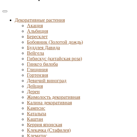
Декоративные растения
Акация
Альбиция
Бересклет
Бобовник (Золотой дождь)
Буддлея Давида
Вейгела
Гибискус (китайская роза)
Гинкго билоба
Глициния
Гортензия
Девичий виноград
Дейция
Дерен
Жимолость декоративная
Калина декоративная
Кампсис
Катальпа
Каштан
Керрия японская
Клекачка (Стафилея)
Клематис