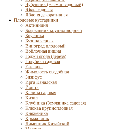
Чубушник (жасмин садовый)
Юкка садовая
Яблоня декоративная
Плодовые кустарники
Актинидия
Боярышник крупноплодный
Брусника
Бузина черная
Виноград плодовый
Войлочная вишня
Годжи ягода (дереза)
Голубика садовая
Ежевика
Жимолость съедобная
Зизифус
Ирга Канадская
Йошта
Калина садовая
Кизил
Клубника (Земляника садовая)
Клюква крупноплодная
Княженика
Крыжовник
Лимонник Китайский
Малина