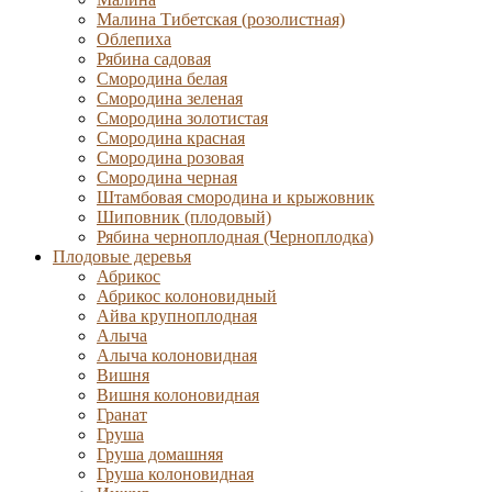
Малина Тибетская (розолистная)
Облепиха
Рябина садовая
Смородина белая
Смородина зеленая
Смородина золотистая
Смородина красная
Смородина розовая
Смородина черная
Штамбовая смородина и крыжовник
Шиповник (плодовый)
Рябина черноплодная (Черноплодка)
Плодовые деревья
Абрикос
Абрикос колоновидный
Айва крупноплодная
Алыча
Алыча колоновидная
Вишня
Вишня колоновидная
Гранат
Груша
Груша домашняя
Груша колоновидная