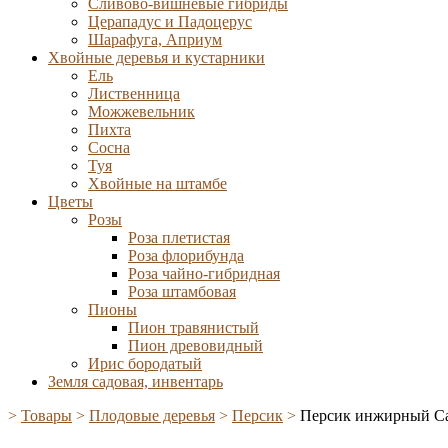
Сливово-вишневые гибриды
Церападус и Падоцерус
Шарафуга, Априум
Хвойные деревья и кустарники
Ель
Лиственница
Можжевельник
Пихта
Сосна
Туя
Хвойные на штамбе
Цветы
Розы
Роза плетистая
Роза флорибунда
Роза чайно-гибридная
Роза штамбовая
Пионы
Пион травянистый
Пион древовидный
Ирис бородатый
Земля садовая, инвентарь
>
Товары
>
Плодовые деревья
>
Персик
>
Персик инжирный С