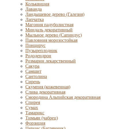
Кольквиция
Лаванда
Ландышевое дерево (Галезия)
Лапчатка
Магония падуболистная
Миндаль декоративный
Мыльное дерево (Сапиндус)
Павловния морозостойкая
Понцирус
Пузыреплодник
Рододендрон
Розмарин лекарственный
Сакура
Самшит
Сантолина
Сирень
Скумпия (кожевенная)
Слива декоративная
Смородина Альпийская декоративная
Спирея
Сумах
Тамарикс
Тимьян (чабрец)
Форзиция
Церцис (Багрянник)