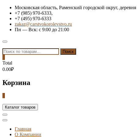
Skip
Московская область, Раменский городской округ, деревня
to
+7 (985) 970-6333,
content
+7 (495) 970-6333
zakaz@carstvokorolevstvo.ru
Пн — Вск: с 9:00 до 21:00
Topbar
Menu
Искать:
Поиск
0
Total
0.00₽
Корзина
0
Каталог товаров
Главная
О Компании