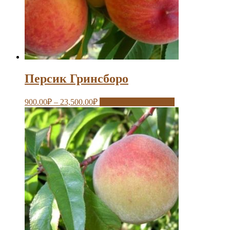
Персик Гринсборо
900.00
₽
–
23,500.00
₽
Выберите параметры