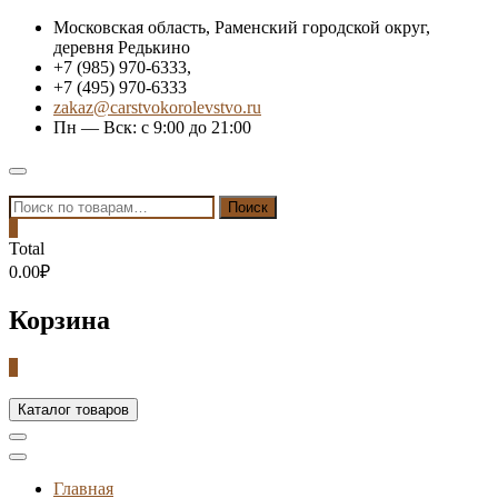
Skip
Московская область, Раменский городской округ,
to
деревня Редькино
content
+7 (985) 970-6333,
+7 (495) 970-6333
zakaz@carstvokorolevstvo.ru
Пн — Вск: с 9:00 до 21:00
Topbar
Menu
Искать:
Поиск
0
Total
0.00₽
Корзина
0
Каталог товаров
Главная