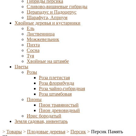
Гибриды персика
Сливово-вишневые гибриды
Церападус и Падоцерус
Шарафуга, Априум
Хвойные деревья и кустарники
Ель
Лиственница
Можжевельник
Пихта
Сосна
Туя
Хвойные на штамбе
Цветы
Розы
Роза плетистая
Роза флорибунда
Роза чайно-гибридная
Роза штамбовая
Пионы
Пион травянистый
Пион древовидный
Ирис бородатый
Земля садовая, инвентарь
>
Товары
>
Плодовые деревья
>
Персик
>
Персик Память