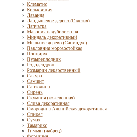
Клематис
Кольквиция
Лаванда
Ландышевое дерево (Галезия)
Лапчатка
Магония падуболистная
Миндаль декоративный
Мыльное дерево (Сапиндус)
Павловния морозостойкая
Понцирус
Пузыреплодник
Рододендрон
Розмарин лекарственный
Сакура
Самшит
Сантолина
Сирень
Скумпия (кожевенная)
Слива декоративная
Смородина Альпийская декоративная
Спирея
Сумах
Тамарикс
Тимьян (чабрец)
Форзиция