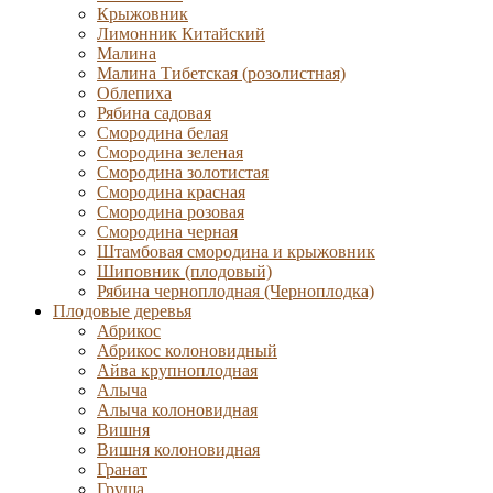
Крыжовник
Лимонник Китайский
Малина
Малина Тибетская (розолистная)
Облепиха
Рябина садовая
Смородина белая
Смородина зеленая
Смородина золотистая
Смородина красная
Смородина розовая
Смородина черная
Штамбовая смородина и крыжовник
Шиповник (плодовый)
Рябина черноплодная (Черноплодка)
Плодовые деревья
Абрикос
Абрикос колоновидный
Айва крупноплодная
Алыча
Алыча колоновидная
Вишня
Вишня колоновидная
Гранат
Груша