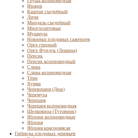
Груша колоновидная
Инжир
Каштан съедобный
Личи
Миндаль съедобный
Многосортовые
Мушмула
Новинки плодовых саженцев
Орех грецкий
Орех Фундук (Лещина)
Персик
Персик колоновидный
Слива
Слива колоновидная
Тёрн
Хурма
Черевишня (Дюк)
Черемуха
Черешня
Черешня колоновидная
Шелковица (Тутовник)
Яблони колоновидные
Яблоня
Яблоня красномясая
Гибриды плодовых деревьев