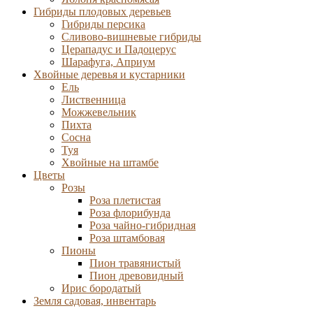
Гибриды плодовых деревьев
Гибриды персика
Сливово-вишневые гибриды
Церападус и Падоцерус
Шарафуга, Априум
Хвойные деревья и кустарники
Ель
Лиственница
Можжевельник
Пихта
Сосна
Туя
Хвойные на штамбе
Цветы
Розы
Роза плетистая
Роза флорибунда
Роза чайно-гибридная
Роза штамбовая
Пионы
Пион травянистый
Пион древовидный
Ирис бородатый
Земля садовая, инвентарь