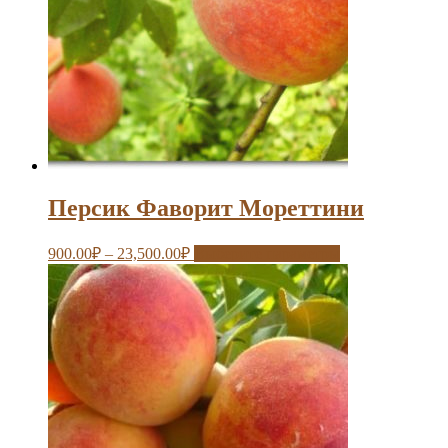
Персик Фаворит Мореттини
900.00
₽
–
23,500.00
₽
Выберите параметры