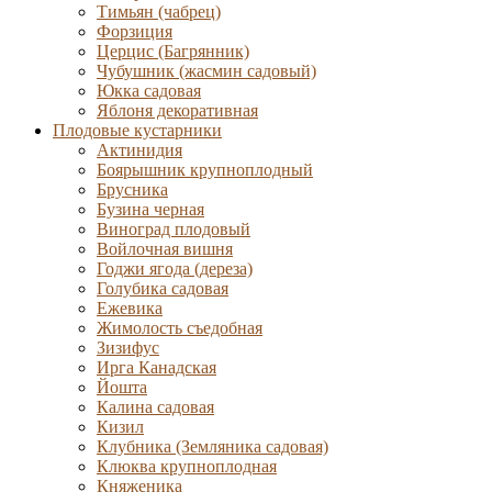
Тимьян (чабрец)
Форзиция
Церцис (Багрянник)
Чубушник (жасмин садовый)
Юкка садовая
Яблоня декоративная
Плодовые кустарники
Актинидия
Боярышник крупноплодный
Брусника
Бузина черная
Виноград плодовый
Войлочная вишня
Годжи ягода (дереза)
Голубика садовая
Ежевика
Жимолость съедобная
Зизифус
Ирга Канадская
Йошта
Калина садовая
Кизил
Клубника (Земляника садовая)
Клюква крупноплодная
Княженика