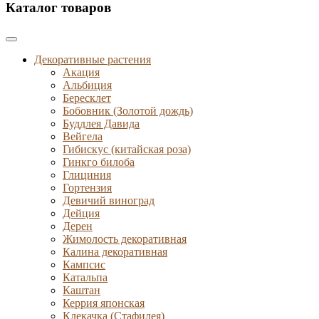
Каталог товаров
Декоративные растения
Акация
Альбиция
Бересклет
Бобовник (Золотой дождь)
Буддлея Давида
Вейгела
Гибискус (китайская роза)
Гинкго билоба
Глициния
Гортензия
Девичий виноград
Дейция
Дерен
Жимолость декоративная
Калина декоративная
Кампсис
Катальпа
Каштан
Керрия японская
Клекачка (Стафилея)