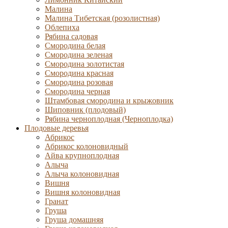
Малина
Малина Тибетская (розолистная)
Облепиха
Рябина садовая
Смородина белая
Смородина зеленая
Смородина золотистая
Смородина красная
Смородина розовая
Смородина черная
Штамбовая смородина и крыжовник
Шиповник (плодовый)
Рябина черноплодная (Черноплодка)
Плодовые деревья
Абрикос
Абрикос колоновидный
Айва крупноплодная
Алыча
Алыча колоновидная
Вишня
Вишня колоновидная
Гранат
Груша
Груша домашняя