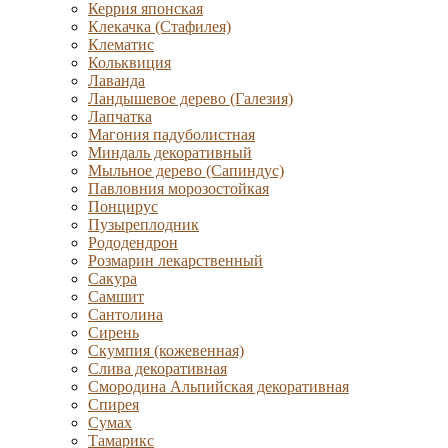
Керрия японская
Клекачка (Стафилея)
Клематис
Кольквиция
Лаванда
Ландышевое дерево (Галезия)
Лапчатка
Магония падуболистная
Миндаль декоративный
Мыльное дерево (Сапиндус)
Павловния морозостойкая
Понцирус
Пузыреплодник
Рододендрон
Розмарин лекарственный
Сакура
Самшит
Сантолина
Сирень
Скумпия (кожевенная)
Слива декоративная
Смородина Альпийская декоративная
Спирея
Сумах
Тамарикс