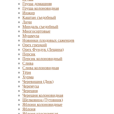
Груша домашняя
Груша колоновидная
Инжир
Каштан съедобный
Личи
Миндаль съедобный
Многосортовые
Мушмула
Новинки плодовых саженцев
Орех грецкий
Орех Фундук (Лещина)
Персик
Персик колоновидный
Слива
Слива колоновидная
Тёрн
Хурма
Черевишня (Дюк)
Черемуха
Черешня
Черешня колоновидная
Шелковица (Тутовник)
Яблони колоновидные
Яблоня
Яблоня красномясая