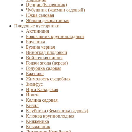
Церцис (Багрянник)
Чубушник (жасмин садовый)
Юкка садовая
Яблоня декоративная
Плодовые кустарники
Актинидия
Боярышник крупноплодный
Брусника
Бузина черная
Виноград плодовый
Войлочная вишня
Годжи ягода (дереза)
Голубика садовая
Ежевика
Жимолость съедобная
Зизифус
Ирга Канадская
Йошта
Калина садовая
Кизил
Клубника (Земляника садовая)
Клюква крупноплодная
Княженика
Крыжовник
Лимонник Китайский