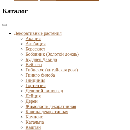
Каталог
Декоративные растения
Акация
Альбиция
Бересклет
Бобовник (Золотой дождь)
Буддлея Давида
Вейгела
Гибискус (китайская роза)
Гинкго билоба
Глициния
Гортензия
Девичий виноград
Дейция
Дерен
Жимолость декоративная
Калина декоративная
Кампсис
Катальпа
Каштан