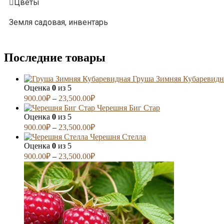
Цветы
Земля садовая, инвентарь
Последние товары
Груша Зимняя Кубаревидн
Оценка
0
из 5
900.00
₽
–
23,500.00
₽
Черешня Биг Стар
Оценка
0
из 5
900.00
₽
–
23,500.00
₽
Черешня Стелла
Оценка
0
из 5
900.00
₽
–
23,500.00
₽