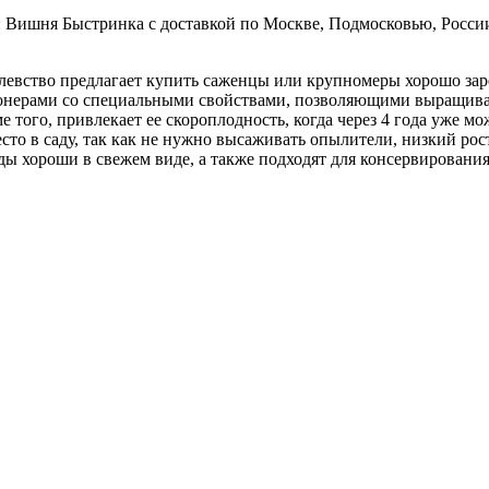
: Вишня Быстринка с доставкой по Москве, Подмосковью, Росс
евство предлагает купить саженцы или крупномеры хорошо зар
ионерами со специальными свойствами, позволяющими выращивать 
того, привлекает ее скороплодность, когда через 4 года уже мо
есто в саду, так как не нужно высаживать опылители, низкий рос
ды хороши в свежем виде, а также подходят для консервирования