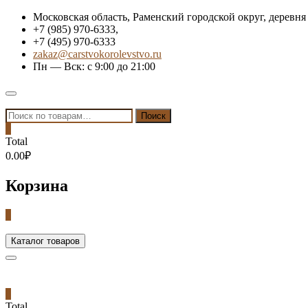
Skip
Московская область, Раменский городской округ, деревня
to
+7 (985) 970-6333,
content
+7 (495) 970-6333
zakaz@carstvokorolevstvo.ru
Пн — Вск: с 9:00 до 21:00
Topbar
Menu
Искать:
Поиск
0
Total
0.00₽
Корзина
0
Каталог товаров
0
Total