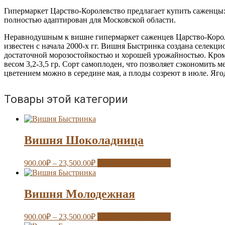
Гипермаркет Царство-Королевство предлагает купить саженцы
полностью адаптирован для Московской области.
Неравнодушным к вишне гипермаркет саженцев Царство-Корол
известен с начала 2000-х гг. Вишня Быстринка создана селекц
достаточной морозостойкостью и хорошей урожайностью. Кроме 
весом 3,2-3,5 гр. Сорт самоплоден, что позволяет сэкономить м
цветением можно в середине мая, а плоды созреют в июле. Яго
Товары этой категории
Вишня Шоколадница
900.00
₽
–
23,500.00
₽
Выберите параметры
Вишня Молодежная
900.00
₽
–
23,500.00
₽
Выберите параметры