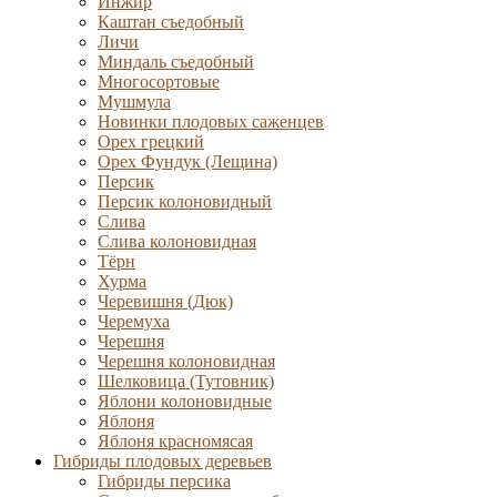
Инжир
Каштан съедобный
Личи
Миндаль съедобный
Многосортовые
Мушмула
Новинки плодовых саженцев
Орех грецкий
Орех Фундук (Лещина)
Персик
Персик колоновидный
Слива
Слива колоновидная
Тёрн
Хурма
Черевишня (Дюк)
Черемуха
Черешня
Черешня колоновидная
Шелковица (Тутовник)
Яблони колоновидные
Яблоня
Яблоня красномясая
Гибриды плодовых деревьев
Гибриды персика