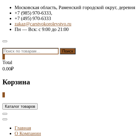
Skip
Московская область, Раменский городской округ, деревня
to
+7 (985) 970-6333,
content
+7 (495) 970-6333
zakaz@carstvokorolevstvo.ru
Пн — Вск: с 9:00 до 21:00
Topbar
Menu
Искать:
Поиск
0
Total
0.00₽
Корзина
0
Каталог товаров
Главная
О Компании