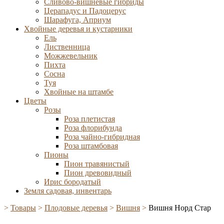
Сливово-вишневые гибриды
Церападус и Падоцерус
Шарафуга, Априум
Хвойные деревья и кустарники
Ель
Лиственница
Можжевельник
Пихта
Сосна
Туя
Хвойные на штамбе
Цветы
Розы
Роза плетистая
Роза флорибунда
Роза чайно-гибридная
Роза штамбовая
Пионы
Пион травянистый
Пион древовидный
Ирис бородатый
Земля садовая, инвентарь
>
Товары
>
Плодовые деревья
>
Вишня
>
Вишня Норд Стар