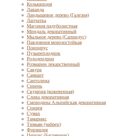
Кольквиция
Лаванда
Ландышевое дерево (Галезия)
Лапчатка
Магония падуболистная
Миндаль декоративный
Мыльное дерево (Сапиндус)
Павловния морозостойкая
Понцирус
Пузыреплодник
Рододендрон
Розмарин лекарственный
Сакура
Самшит
Сантолина
Сирень
Скумпия (кожевенная)
Слива декоративная
Смородина Альпийская декоративная
Спирея
Сумах
Тамарикс
Тимьян (чабрец)
Форзиция
Церцис (Багрянник)