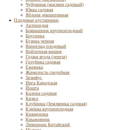
Чубушник (жасмин садовый)
Юкка садовая
Яблоня декоративная
Плодовые кустарники
Актинидия
Боярышник крупноплодный
Брусника
Бузина черная
Виноград плодовый
Войлочная вишня
Годжи ягода (дереза)
Голубика садовая
Ежевика
Жимолость съедобная
Зизифус
Ирга Канадская
Йошта
Калина садовая
Кизил
Клубника (Земляника садовая)
Клюква крупноплодная
Княженика
Крыжовник
Лимонник Китайский
Малина