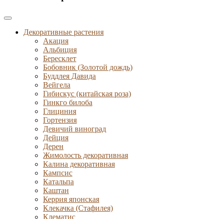
Декоративные растения
Акация
Альбиция
Бересклет
Бобовник (Золотой дождь)
Буддлея Давида
Вейгела
Гибискус (китайская роза)
Гинкго билоба
Глициния
Гортензия
Девичий виноград
Дейция
Дерен
Жимолость декоративная
Калина декоративная
Кампсис
Катальпа
Каштан
Керрия японская
Клекачка (Стафилея)
Клематис