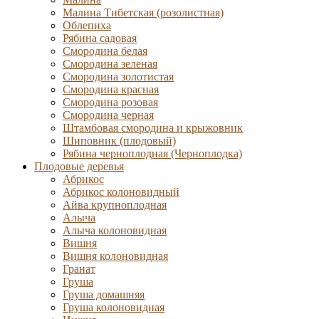
Малина Тибетская (розолистная)
Облепиха
Рябина садовая
Смородина белая
Смородина зеленая
Смородина золотистая
Смородина красная
Смородина розовая
Смородина черная
Штамбовая смородина и крыжовник
Шиповник (плодовый)
Рябина черноплодная (Черноплодка)
Плодовые деревья
Абрикос
Абрикос колоновидный
Айва крупноплодная
Алыча
Алыча колоновидная
Вишня
Вишня колоновидная
Гранат
Груша
Груша домашняя
Груша колоновидная