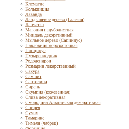
Клематис
Кольквиция
Лаванда
Ландышевое дерево (Галезия)
Лапчатка
Магония падуболистная
Миндаль декоративный
Мыльное дерево (Сапиндус)
Павловния морозостойкая
Понцирус
Пузыреплодник
Рододендрон
Розмарин лекарственный
Сакура
Самшит
Сантолина
Сирень
Скумпия (кожевенная)
Слива декоративная
Смородина Альпийская декоративная
Спирея
Сумах
Тамарикс
Тимьян (чабрец)
Форзиция