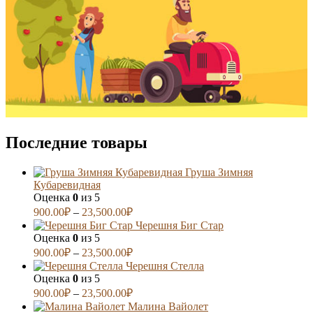
Последние товары
Груша Зимняя
Кубаревидная
Оценка
0
из 5
900.00
₽
–
23,500.00
₽
Черешня Биг Стар
Оценка
0
из 5
900.00
₽
–
23,500.00
₽
Черешня Стелла
Оценка
0
из 5
900.00
₽
–
23,500.00
₽
Малина Вайолет