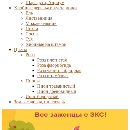
Шарафуга, Априум
Хвойные деревья и кустарники
Ель
Лиственница
Можжевельник
Пихта
Сосна
Туя
Хвойные на штамбе
Цветы
Розы
Роза плетистая
Роза флорибунда
Роза чайно-гибридная
Роза штамбовая
Пионы
Пион травянистый
Пион древовидный
Ирис бородатый
Земля садовая, инвентарь