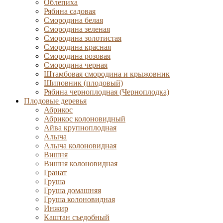
Облепиха
Рябина садовая
Смородина белая
Смородина зеленая
Смородина золотистая
Смородина красная
Смородина розовая
Смородина черная
Штамбовая смородина и крыжовник
Шиповник (плодовый)
Рябина черноплодная (Черноплодка)
Плодовые деревья
Абрикос
Абрикос колоновидный
Айва крупноплодная
Алыча
Алыча колоновидная
Вишня
Вишня колоновидная
Гранат
Груша
Груша домашняя
Груша колоновидная
Инжир
Каштан съедобный