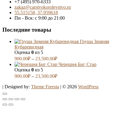
+7 (495) 970-6333
zakaz@carstvokorolevstvo.ru
55.515158, 37.959618
Пн - Вск: с 9:00 до 21:00
Последние товары
Груша Зимняя
Кубаревидная
Оценка
0
из 5
900.00
₽
–
23,500.00
₽
Черешня Биг Стар
Оценка
0
из 5
900.00
₽
–
23,500.00
₽
| Designed by:
Theme Freesia
| © 2026
WordPress
Go
to
top