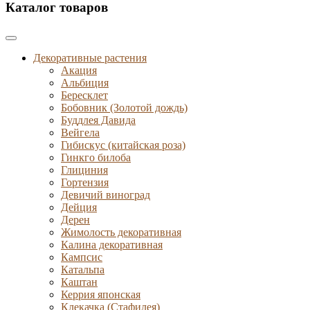
Каталог товаров
Декоративные растения
Акация
Альбиция
Бересклет
Бобовник (Золотой дождь)
Буддлея Давида
Вейгела
Гибискус (китайская роза)
Гинкго билоба
Глициния
Гортензия
Девичий виноград
Дейция
Дерен
Жимолость декоративная
Калина декоративная
Кампсис
Катальпа
Каштан
Керрия японская
Клекачка (Стафилея)