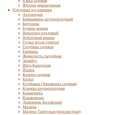
Юкка садовая
Яблоня декоративная
Плодовые кустарники
Актинидия
Боярышник крупноплодный
Брусника
Бузина черная
Виноград плодовый
Войлочная вишня
Годжи ягода (дереза)
Голубика садовая
Ежевика
Жимолость съедобная
Зизифус
Ирга Канадская
Йошта
Калина садовая
Кизил
Клубника (Земляника садовая)
Клюква крупноплодная
Княженика
Крыжовник
Лимонник Китайский
Малина
Малина Тибетская (розолистная)