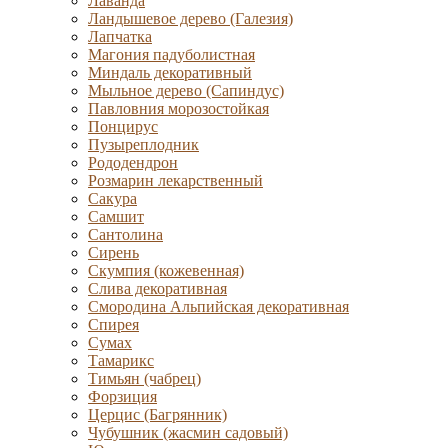
Лаванда
Ландышевое дерево (Галезия)
Лапчатка
Магония падуболистная
Миндаль декоративный
Мыльное дерево (Сапиндус)
Павловния морозостойкая
Понцирус
Пузыреплодник
Рододендрон
Розмарин лекарственный
Сакура
Самшит
Сантолина
Сирень
Скумпия (кожевенная)
Слива декоративная
Смородина Альпийская декоративная
Спирея
Сумах
Тамарикс
Тимьян (чабрец)
Форзиция
Церцис (Багрянник)
Чубушник (жасмин садовый)