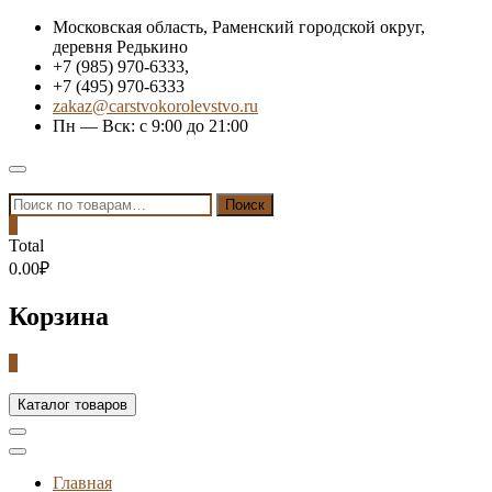
Skip
Московская область, Раменский городской округ,
to
деревня Редькино
content
+7 (985) 970-6333,
+7 (495) 970-6333
zakaz@carstvokorolevstvo.ru
Пн — Вск: с 9:00 до 21:00
Topbar
Menu
Искать:
Поиск
0
Total
0.00₽
Корзина
0
Каталог товаров
Главная