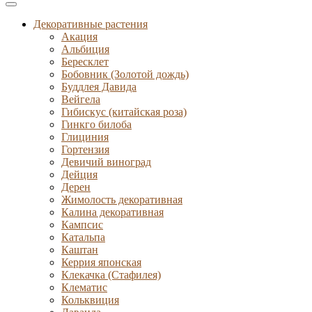
Декоративные растения
Акация
Альбиция
Бересклет
Бобовник (Золотой дождь)
Буддлея Давида
Вейгела
Гибискус (китайская роза)
Гинкго билоба
Глициния
Гортензия
Девичий виноград
Дейция
Дерен
Жимолость декоративная
Калина декоративная
Кампсис
Катальпа
Каштан
Керрия японская
Клекачка (Стафилея)
Клематис
Кольквиция