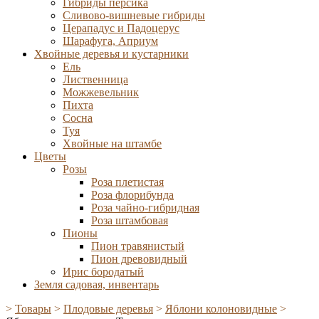
Гибриды персика
Сливово-вишневые гибриды
Церападус и Падоцерус
Шарафуга, Априум
Хвойные деревья и кустарники
Ель
Лиственница
Можжевельник
Пихта
Сосна
Туя
Хвойные на штамбе
Цветы
Розы
Роза плетистая
Роза флорибунда
Роза чайно-гибридная
Роза штамбовая
Пионы
Пион травянистый
Пион древовидный
Ирис бородатый
Земля садовая, инвентарь
>
Товары
>
Плодовые деревья
>
Яблони колоновидные
>