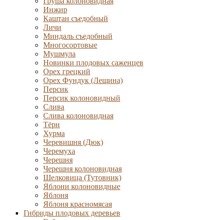
Груша колоновидная
Инжир
Каштан съедобный
Личи
Миндаль съедобный
Многосортовые
Мушмула
Новинки плодовых саженцев
Орех грецкий
Орех Фундук (Лещина)
Персик
Персик колоновидный
Слива
Слива колоновидная
Тёрн
Хурма
Черевишня (Дюк)
Черемуха
Черешня
Черешня колоновидная
Шелковица (Тутовник)
Яблони колоновидные
Яблоня
Яблоня красномясая
Гибриды плодовых деревьев