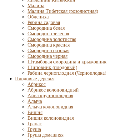
Малина
Малина Тибетская (розолистная)
Облепиха
Рябина садовая
Смородина белая
Смородина зеленая
Смородина золотистая
Смородина красная
Смородина розовая
Смородина черная
Штамбовая смородина и крыжовник
Шиповник (плодовый)
Рябина черноплодная (Черноплодка)
Плодовые деревья
Абрикос
Абрикос колоновидный
Айва крупноплодная
Алыча
Алыча колоновидная
Вишня
Вишня колоновидная
Гранат
Груша
Груша домашняя