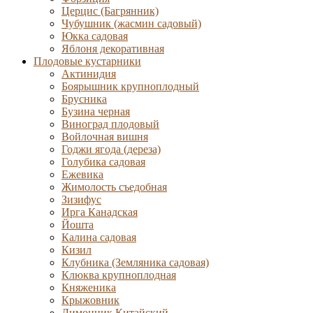
Церцис (Багрянник)
Чубушник (жасмин садовый)
Юкка садовая
Яблоня декоративная
Плодовые кустарники
Актинидия
Боярышник крупноплодный
Брусника
Бузина черная
Виноград плодовый
Войлочная вишня
Годжи ягода (дереза)
Голубика садовая
Ежевика
Жимолость съедобная
Зизифус
Ирга Канадская
Йошта
Калина садовая
Кизил
Клубника (Земляника садовая)
Клюква крупноплодная
Княженика
Крыжовник
Лимонник Китайский