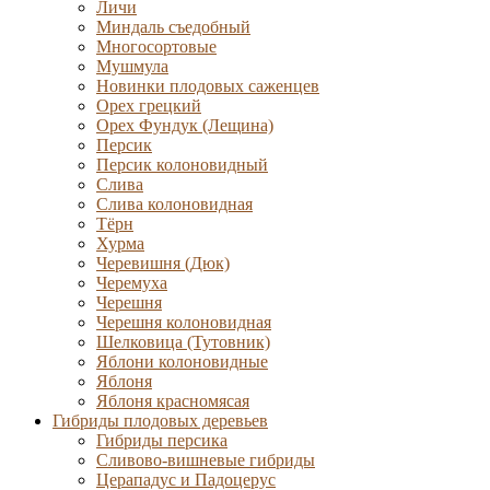
Личи
Миндаль съедобный
Многосортовые
Мушмула
Новинки плодовых саженцев
Орех грецкий
Орех Фундук (Лещина)
Персик
Персик колоновидный
Слива
Слива колоновидная
Тёрн
Хурма
Черевишня (Дюк)
Черемуха
Черешня
Черешня колоновидная
Шелковица (Тутовник)
Яблони колоновидные
Яблоня
Яблоня красномясая
Гибриды плодовых деревьев
Гибриды персика
Сливово-вишневые гибриды
Церападус и Падоцерус