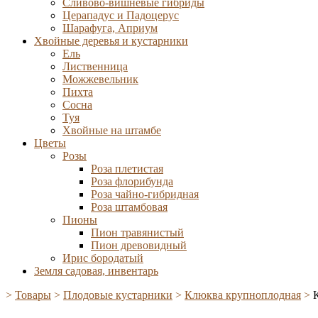
Сливово-вишневые гибриды
Церападус и Падоцерус
Шарафуга, Априум
Хвойные деревья и кустарники
Ель
Лиственница
Можжевельник
Пихта
Сосна
Туя
Хвойные на штамбе
Цветы
Розы
Роза плетистая
Роза флорибунда
Роза чайно-гибридная
Роза штамбовая
Пионы
Пион травянистый
Пион древовидный
Ирис бородатый
Земля садовая, инвентарь
>
Товары
>
Плодовые кустарники
>
Клюква крупноплодная
>