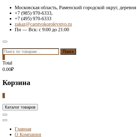
Skip
Московская область, Раменский городской округ, деревня
to
+7 (985) 970-6333,
content
+7 (495) 970-6333
zakaz@carstvokorolevstvo.ru
Пн — Вск: с 9:00 до 21:00
Topbar
Menu
Искать:
Поиск
0
Total
0.00₽
Корзина
0
Каталог товаров
Главная
О Компании