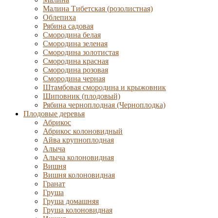
Малина Тибетская (розолистная)
Облепиха
Рябина садовая
Смородина белая
Смородина зеленая
Смородина золотистая
Смородина красная
Смородина розовая
Смородина черная
Штамбовая смородина и крыжовник
Шиповник (плодовый)
Рябина черноплодная (Черноплодка)
Плодовые деревья
Абрикос
Абрикос колоновидный
Айва крупноплодная
Алыча
Алыча колоновидная
Вишня
Вишня колоновидная
Гранат
Груша
Груша домашняя
Груша колоновидная