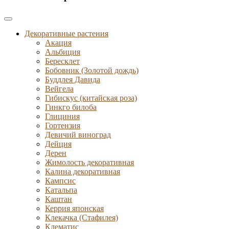
Декоративные растения
Акация
Альбиция
Бересклет
Бобовник (Золотой дождь)
Буддлея Давида
Вейгела
Гибискус (китайская роза)
Гинкго билоба
Глициния
Гортензия
Девичий виноград
Дейция
Дерен
Жимолость декоративная
Калина декоративная
Кампсис
Катальпа
Каштан
Керрия японская
Клекачка (Стафилея)
Клематис