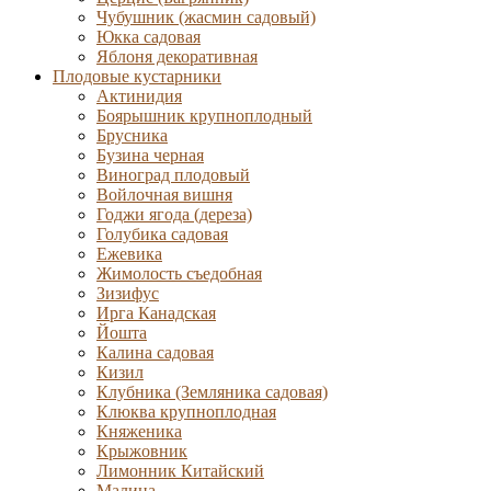
Чубушник (жасмин садовый)
Юкка садовая
Яблоня декоративная
Плодовые кустарники
Актинидия
Боярышник крупноплодный
Брусника
Бузина черная
Виноград плодовый
Войлочная вишня
Годжи ягода (дереза)
Голубика садовая
Ежевика
Жимолость съедобная
Зизифус
Ирга Канадская
Йошта
Калина садовая
Кизил
Клубника (Земляника садовая)
Клюква крупноплодная
Княженика
Крыжовник
Лимонник Китайский
Малина