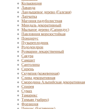
Кольквиция
Лаванда
Ландышевое дерево (Галезия)
Лапчатка
Магония падуболистная
Миндаль декоративный
Мыльное дерево (Сапиндус)
Павловния морозостойкая
Понцирус
Пузыреплодник
Рододендрон
Розмарин лекарственный
Сакура
Самшит
Сантолина
Сирень
Скумпия (кожевенная)
Слива декоративная
Смородина Альпийская декоративная
Спирея
Сумах
Тамарикс
Тимьян (чабрец)
Форзиция
Церцис (Багрянник)