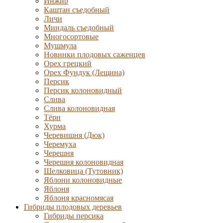
Инжир
Каштан съедобный
Личи
Миндаль съедобный
Многосортовые
Мушмула
Новинки плодовых саженцев
Орех грецкий
Орех Фундук (Лещина)
Персик
Персик колоновидный
Слива
Слива колоновидная
Тёрн
Хурма
Черевишня (Дюк)
Черемуха
Черешня
Черешня колоновидная
Шелковица (Тутовник)
Яблони колоновидные
Яблоня
Яблоня красномясая
Гибриды плодовых деревьев
Гибриды персика