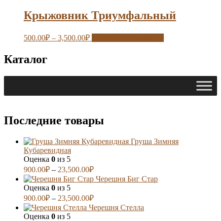
Крыжовник Триумфальный
500.00
₽
–
3,500.00
₽
Выберите параметры
Каталог
Последние товары
Груша Зимняя
Кубаревидная
Оценка
0
из 5
900.00
₽
–
23,500.00
₽
Черешня Биг Стар
Оценка
0
из 5
900.00
₽
–
23,500.00
₽
Черешня Стелла
Оценка
0
из 5