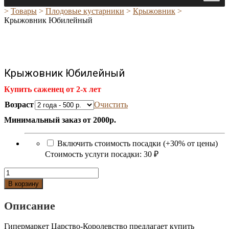
>
Товары
>
Плодовые кустарники
>
Крыжовник
>
Крыжовник Юбилейный
Крыжовник Юбилейный
Купить саженец от 2-х лет
Возраст
Очистить
Минимальный заказ от 2000р.
Включить стоимость посадки (+30% от цены)
Стоимость услуги посадки:
30 ₽
Количество
Крыжовник
В корзину
Юбилейный
Описание
Гипермаркет Царство-Королевство предлагает купить