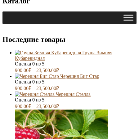
Каталог
Последние товары
Груша Зимняя
Кубаревидная
Оценка
0
из 5
900.00
₽
–
23,500.00
₽
Черешня Биг Стар
Оценка
0
из 5
900.00
₽
–
23,500.00
₽
Черешня Стелла
Оценка
0
из 5
900.00
₽
–
23,500.00
₽