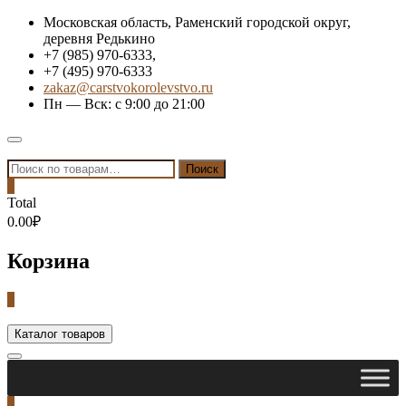
Skip
Московская область, Раменский городской округ,
to
деревня Редькино
content
+7 (985) 970-6333,
+7 (495) 970-6333
zakaz@carstvokorolevstvo.ru
Пн — Вск: с 9:00 до 21:00
Topbar
Menu
Искать:
Поиск
0
Total
0.00₽
Корзина
0
Каталог товаров
0