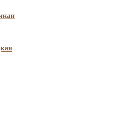
икан
дкая