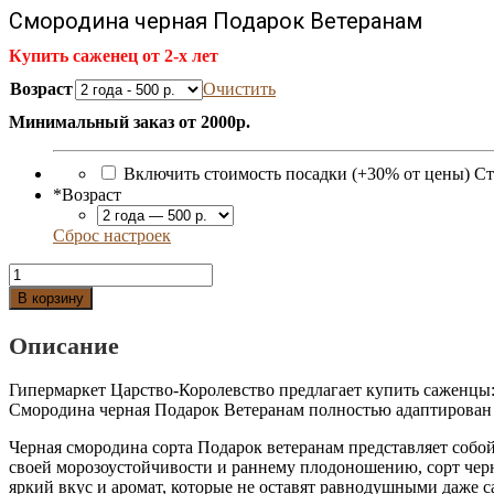
Смородина черная Подарок Ветеранам
Купить саженец от 2-х лет
Возраст
Очистить
Минимальный заказ от 2000р.
Включить стоимость посадки (+30% от цены)
Ст
*
Возраст
Сброс настроек
Количество
Смородина
В корзину
черная
Подарок
Описание
Ветеранам
Гипермаркет Царство-Королевство предлагает купить саженцы
Смородина черная Подарок Ветеранам полностью адаптирован 
Черная смородина сорта Подарок ветеранам представляет собо
своей морозоустойчивости и раннему плодоношению, сорт черн
яркий вкус и аромат, которые не оставят равнодушными даже 