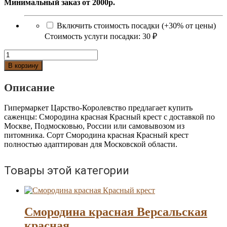
Минимальный заказ от 2000р.
Включить стоимость посадки (+30% от цены)
Стоимость услуги посадки:
30 ₽
Количество
Смородина
В корзину
красная
Красный
Описание
крест
Гипермаркет Царство-Королевство предлагает купить
саженцы: Смородина красная Красный крест с доставкой по
Москве, Подмосковью, России или самовывозом из
питомника. Сорт Смородина красная Красный крест
полностью адаптирован для Московской области.
Товары этой категории
Смородина красная Версальская
красная