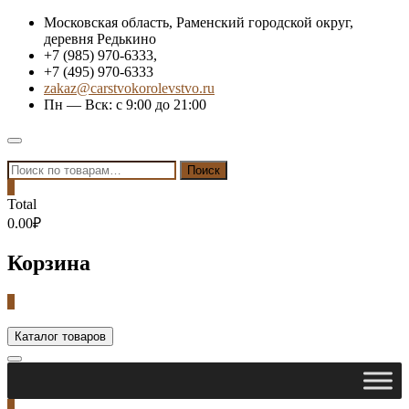
Skip
Московская область, Раменский городской округ,
to
деревня Редькино
content
+7 (985) 970-6333,
+7 (495) 970-6333
zakaz@carstvokorolevstvo.ru
Пн — Вск: с 9:00 до 21:00
Topbar
Menu
Искать:
Поиск
0
Total
0.00₽
Корзина
0
Каталог товаров
0