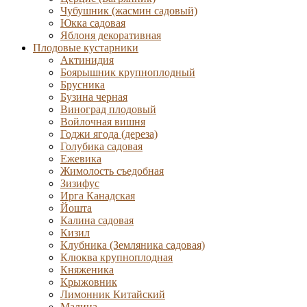
Чубушник (жасмин садовый)
Юкка садовая
Яблоня декоративная
Плодовые кустарники
Актинидия
Боярышник крупноплодный
Брусника
Бузина черная
Виноград плодовый
Войлочная вишня
Годжи ягода (дереза)
Голубика садовая
Ежевика
Жимолость съедобная
Зизифус
Ирга Канадская
Йошта
Калина садовая
Кизил
Клубника (Земляника садовая)
Клюква крупноплодная
Княженика
Крыжовник
Лимонник Китайский
Малина