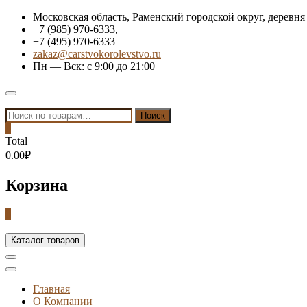
Skip
Московская область, Раменский городской округ, деревня
to
+7 (985) 970-6333,
content
+7 (495) 970-6333
zakaz@carstvokorolevstvo.ru
Пн — Вск: с 9:00 до 21:00
Topbar
Menu
Искать:
Поиск
0
Total
0.00₽
Корзина
0
Каталог товаров
Главная
О Компании