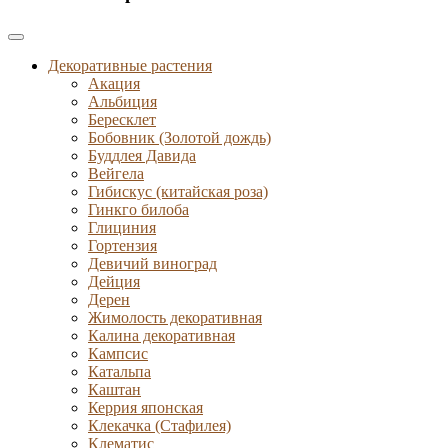
Декоративные растения
Акация
Альбиция
Бересклет
Бобовник (Золотой дождь)
Буддлея Давида
Вейгела
Гибискус (китайская роза)
Гинкго билоба
Глициния
Гортензия
Девичий виноград
Дейция
Дерен
Жимолость декоративная
Калина декоративная
Кампсис
Катальпа
Каштан
Керрия японская
Клекачка (Стафилея)
Клематис