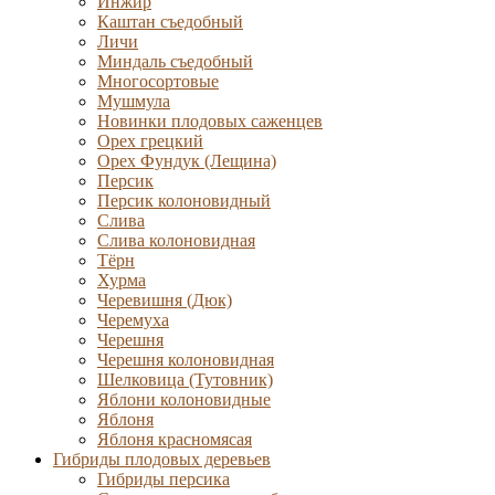
Инжир
Каштан съедобный
Личи
Миндаль съедобный
Многосортовые
Мушмула
Новинки плодовых саженцев
Орех грецкий
Орех Фундук (Лещина)
Персик
Персик колоновидный
Слива
Слива колоновидная
Тёрн
Хурма
Черевишня (Дюк)
Черемуха
Черешня
Черешня колоновидная
Шелковица (Тутовник)
Яблони колоновидные
Яблоня
Яблоня красномясая
Гибриды плодовых деревьев
Гибриды персика