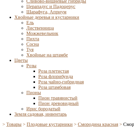
Сливово-вишневые гибриды
Церападус и Падоцерус
Шарафуга, Априум
Хвойные деревья и кустарники
Ель
Лиственница
Можжевельник
Пихта
Сосна
Туя
Хвойные на штамбе
Цветы
Розы
Роза плетистая
Роза флорибунда
Роза чайно-гибридная
Роза штамбовая
Пионы
Пион травянистый
Пион древовидный
Ирис бородатый
Земля садовая, инвентарь
>
Товары
>
Плодовые кустарники
>
Смородина красная
>
Смор