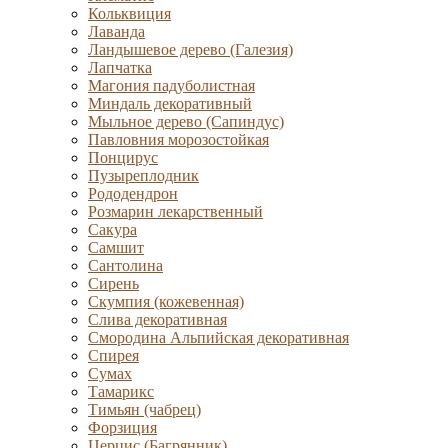
Кольквиция
Лаванда
Ландышевое дерево (Галезия)
Лапчатка
Магония падуболистная
Миндаль декоративный
Мыльное дерево (Сапиндус)
Павловния морозостойкая
Понцирус
Пузыреплодник
Рододендрон
Розмарин лекарственный
Сакура
Самшит
Сантолина
Сирень
Скумпия (кожевенная)
Слива декоративная
Смородина Альпийская декоративная
Спирея
Сумах
Тамарикс
Тимьян (чабрец)
Форзиция
Церцис (Багрянник)