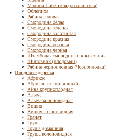
Малина Тибетская (розолистная)
Облепиха
Рябина садовая
Смородина белая
Смородина зеленая
Смородина золотистая
Смородина красная
Смородина розовая
Смородина черная
Штамбовая смородина и крыжовник
Шиповник (плодовый)
Рябина черноплодная (Черноплодка)
Плодовые деревья
Абрикос
Абрикос колоновидный
Айва крупноплодная
Алыча
Алыча колоновидная
Вишня
Вишня колоновидная
Гранат
Груша
Груша домашняя
Груша колоновидная