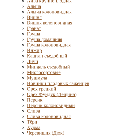
Айва крупноплодная
Алыча
Алыча колоновидная
Вишня
Вишня колоновидная
Гранат
Груша
Груша домашняя
Груша колоновидная
Инжир
Каштан съедобный
Личи
Миндаль съедобный
Многосортовые
Мушмула
Новинки плодовых саженцев
Орех грецкий
Орех Фундук (Лещина)
Персик
Персик колоновидный
Слива
Слива колоновидная
Тёрн
Хурма
Черевишня (Дюк)