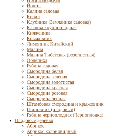
Ирга Канадская
Йошта
Калина садовая
Кизил
Клубника (Земляника садовая)
Клюква крупноплодная
Княженика
Крыжовник
Лимонник Китайский
Малина
Малина Тибетская (розолистная)
Облепиха
Рябина садовая
Смородина белая
Смородина зеленая
Смородина золотистая
Смородина красная
Смородина розовая
Смородина черная
Штамбовая смородина и крыжовник
Шиповник (плодовый)
Рябина черноплодная (Черноплодка)
Плодовые деревья
Абрикос
Абрикос колоновидный