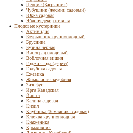
Церцис (Багрянник)
Чубушник (жасмин садовый)
Юкка садовая
Яблоня декоративная
Плодовые кустарники
Актинидия
Боярышник крупноплодный
Брусника
Бузина черная
Виноград плодовый
Войлочная вишня
Годжи ягода (дереза)
Голубика садовая
Ежевика
Жимолость съедобная
Зизифус
Ирга Канадская
Йошта
Калина садовая
Кизил
Клубника (Земляника садовая)
Клюква крупноплодная
Княженика
Крыжовник
Лимонник Китайский