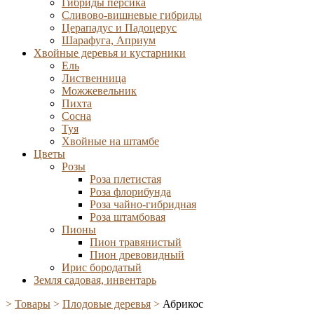
Гибриды персика
Сливово-вишневые гибриды
Церападус и Падоцерус
Шарафуга, Априум
Хвойные деревья и кустарники
Ель
Лиственница
Можжевельник
Пихта
Сосна
Туя
Хвойные на штамбе
Цветы
Розы
Роза плетистая
Роза флорибунда
Роза чайно-гибридная
Роза штамбовая
Пионы
Пион травянистый
Пион древовидный
Ирис бородатый
Земля садовая, инвентарь
>
Товары
>
Плодовые деревья
>
Абрикос