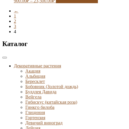
900.00
₽
–
23,500.00
₽
Выберите параметры
←
1
2
3
4
Каталог
Декоративные растения
Акация
Альбиция
Бересклет
Бобовник (Золотой дождь)
Буддлея Давида
Вейгела
Гибискус (китайская роза)
Гинкго билоба
Глициния
Гортензия
Девичий виноград
Дейция