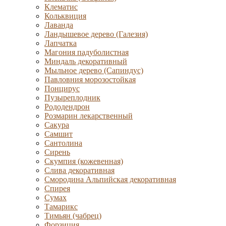
Клематис
Кольквиция
Лаванда
Ландышевое дерево (Галезия)
Лапчатка
Магония падуболистная
Миндаль декоративный
Мыльное дерево (Сапиндус)
Павловния морозостойкая
Понцирус
Пузыреплодник
Рододендрон
Розмарин лекарственный
Сакура
Самшит
Сантолина
Сирень
Скумпия (кожевенная)
Слива декоративная
Смородина Альпийская декоративная
Спирея
Сумах
Тамарикс
Тимьян (чабрец)
Форзиция