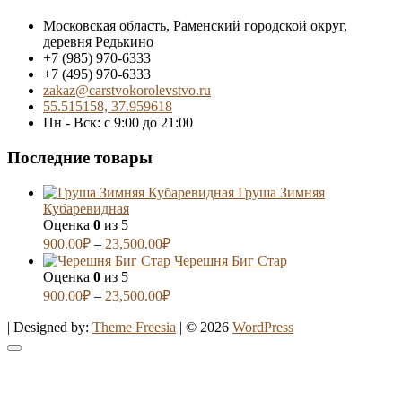
Московская область, Раменский городской округ,
деревня Редькино
+7 (985) 970-6333
+7 (495) 970-6333
zakaz@carstvokorolevstvo.ru
55.515158, 37.959618
Пн - Вск: с 9:00 до 21:00
Последние товары
Груша Зимняя
Кубаревидная
Оценка
0
из 5
900.00
₽
–
23,500.00
₽
Черешня Биг Стар
Оценка
0
из 5
900.00
₽
–
23,500.00
₽
| Designed by:
Theme Freesia
| © 2026
WordPress
Go
to
top