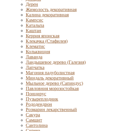
Дерен
Жимолость декоративная
Калина декоративная
Кампсис
Катальпа
Каштан
Керрия японская
Клекачка (Стафилея)
Клематис
Кольквиция
Лаванда
Ландышевое дерево (Галезия)
Лапчатка
Магония падуболистная
Миндаль декоративный
Мыльное дерево (Сапиндус)
Павловния морозостойкая
Понцирус
Пузыреплодник
Рододендрон
Розмарин лекарственный
Сакура
Самшит
Сантолина
Сирень