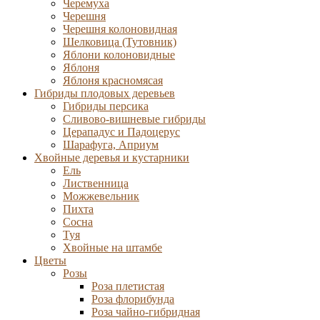
Черемуха
Черешня
Черешня колоновидная
Шелковица (Тутовник)
Яблони колоновидные
Яблоня
Яблоня красномясая
Гибриды плодовых деревьев
Гибриды персика
Сливово-вишневые гибриды
Церападус и Падоцерус
Шарафуга, Априум
Хвойные деревья и кустарники
Ель
Лиственница
Можжевельник
Пихта
Сосна
Туя
Хвойные на штамбе
Цветы
Розы
Роза плетистая
Роза флорибунда
Роза чайно-гибридная