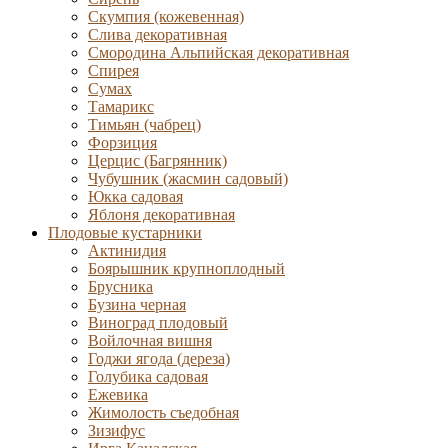
Скумпия (кожевенная)
Слива декоративная
Смородина Альпийская декоративная
Спирея
Сумах
Тамарикс
Тимьян (чабрец)
Форзиция
Церцис (Багрянник)
Чубушник (жасмин садовый)
Юкка садовая
Яблоня декоративная
Плодовые кустарники
Актинидия
Боярышник крупноплодный
Брусника
Бузина черная
Виноград плодовый
Войлочная вишня
Годжи ягода (дереза)
Голубика садовая
Ежевика
Жимолость съедобная
Зизифус