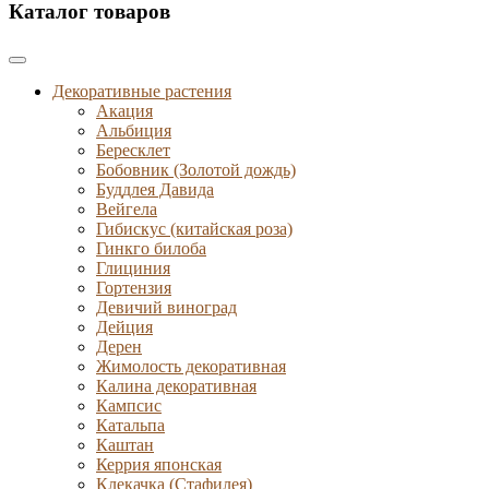
Каталог товаров
Декоративные растения
Акация
Альбиция
Бересклет
Бобовник (Золотой дождь)
Буддлея Давида
Вейгела
Гибискус (китайская роза)
Гинкго билоба
Глициния
Гортензия
Девичий виноград
Дейция
Дерен
Жимолость декоративная
Калина декоративная
Кампсис
Катальпа
Каштан
Керрия японская
Клекачка (Стафилея)