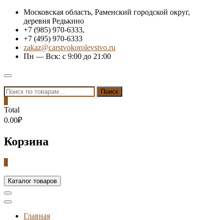
Skip
Московская область, Раменский городской округ,
to
деревня Редькино
content
+7 (985) 970-6333,
+7 (495) 970-6333
zakaz@carstvokorolevstvo.ru
Пн — Вск: с 9:00 до 21:00
Topbar
Menu
Искать:
Поиск
0
Total
0.00₽
Корзина
0
Каталог товаров
Главная