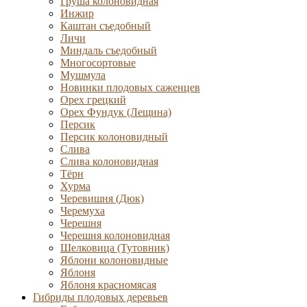
Груша колоновидная
Инжир
Каштан съедобный
Личи
Миндаль съедобный
Многосортовые
Мушмула
Новинки плодовых саженцев
Орех грецкий
Орех Фундук (Лещина)
Персик
Персик колоновидный
Слива
Слива колоновидная
Тёрн
Хурма
Черевишня (Дюк)
Черемуха
Черешня
Черешня колоновидная
Шелковица (Тутовник)
Яблони колоновидные
Яблоня
Яблоня красномясая
Гибриды плодовых деревьев