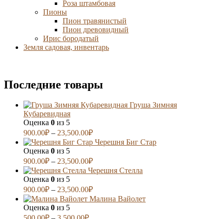
Роза штамбовая
Пионы
Пион травянистый
Пион древовидный
Ирис бородатый
Земля садовая, инвентарь
Последние товары
Груша Зимняя
Кубаревидная
Оценка
0
из 5
900.00
₽
–
23,500.00
₽
Черешня Биг Стар
Оценка
0
из 5
900.00
₽
–
23,500.00
₽
Черешня Стелла
Оценка
0
из 5
900.00
₽
–
23,500.00
₽
Малина Вайолет
Оценка
0
из 5
500.00
₽
–
3,500.00
₽