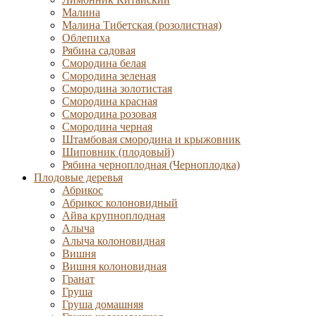
Малина
Малина Тибетская (розолистная)
Облепиха
Рябина садовая
Смородина белая
Смородина зеленая
Смородина золотистая
Смородина красная
Смородина розовая
Смородина черная
Штамбовая смородина и крыжовник
Шиповник (плодовый)
Рябина черноплодная (Черноплодка)
Плодовые деревья
Абрикос
Абрикос колоновидный
Айва крупноплодная
Алыча
Алыча колоновидная
Вишня
Вишня колоновидная
Гранат
Груша
Груша домашняя