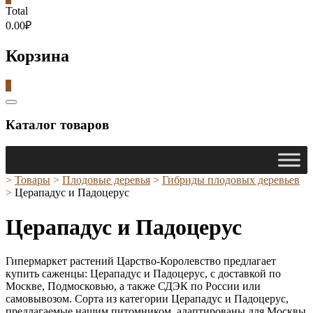
Total
0.00₽
Корзина
0
Catalog
Menu
Каталог товаров
>
Товары
>
Плодовые деревья
>
Гибриды плодовых деревьев
>
Церападус и Падоцерус
Церападус и Падоцерус
Гипермаркет растений Царство-Королевство предлагает
купить саженцы: Церападус и Падоцерус, с доставкой по
Москве, Подмосковью, а также СДЭК по России или
самовывозом. Сорта из категории Церападус и Падоцерус,
предлагаемые нашим питомником, адаптированы для Москвы