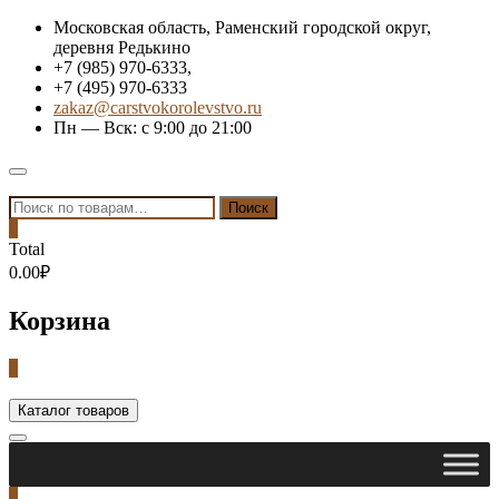
Skip
Московская область, Раменский городской округ,
to
деревня Редькино
content
+7 (985) 970-6333,
+7 (495) 970-6333
zakaz@carstvokorolevstvo.ru
Пн — Вск: с 9:00 до 21:00
Topbar
Menu
Искать:
Поиск
0
Total
0.00₽
Корзина
0
Каталог товаров
0