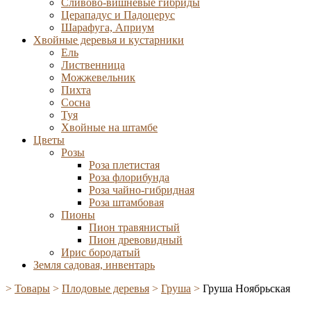
Сливово-вишневые гибриды
Церападус и Падоцерус
Шарафуга, Априум
Хвойные деревья и кустарники
Ель
Лиственница
Можжевельник
Пихта
Сосна
Туя
Хвойные на штамбе
Цветы
Розы
Роза плетистая
Роза флорибунда
Роза чайно-гибридная
Роза штамбовая
Пионы
Пион травянистый
Пион древовидный
Ирис бородатый
Земля садовая, инвентарь
>
Товары
>
Плодовые деревья
>
Груша
>
Груша Ноябрьская