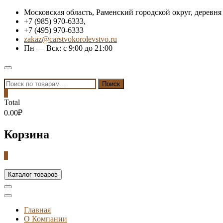
Skip
Московская область, Раменский городской округ, деревня
to
+7 (985) 970-6333,
content
+7 (495) 970-6333
zakaz@carstvokorolevstvo.ru
Пн — Вск: с 9:00 до 21:00
Topbar
Menu
Искать:
Поиск
0
Total
0.00₽
Корзина
0
Каталог товаров
Главная
О Компании