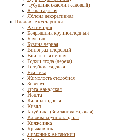
Чубушник (жасмин садовый)
Юкка садовая
Яблоня декоративная
Плодовые кустарники
Актинидия
Боярышник крупноплодный
Брусника
Бузина черная
Виноград плодовый
Войлочная вишня
Годжи ягода (дереза)
Голубика садовая
Ежевика
Жимолость съедобная
Зизифус
Ирга Канадская
Йошта
Калина садовая
Кизил
Клубника (Земляника садовая)
Клюква крупноплодная
Княженика
Крыжовник
Лимонник Китайский
Малина