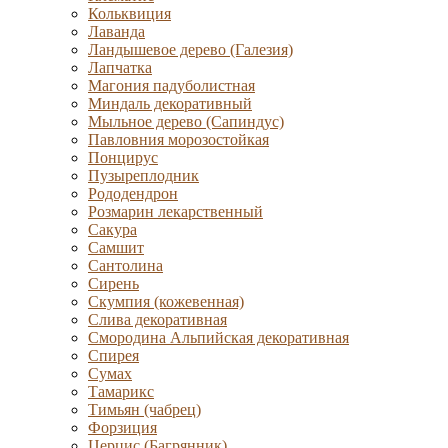
Кольквиция
Лаванда
Ландышевое дерево (Галезия)
Лапчатка
Магония падуболистная
Миндаль декоративный
Мыльное дерево (Сапиндус)
Павловния морозостойкая
Понцирус
Пузыреплодник
Рододендрон
Розмарин лекарственный
Сакура
Самшит
Сантолина
Сирень
Скумпия (кожевенная)
Слива декоративная
Смородина Альпийская декоративная
Спирея
Сумах
Тамарикс
Тимьян (чабрец)
Форзиция
Церцис (Багрянник)