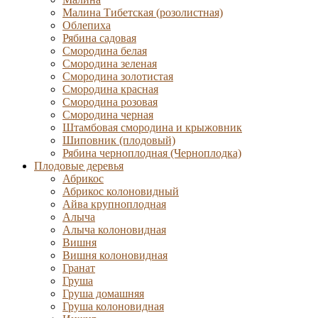
Малина Тибетская (розолистная)
Облепиха
Рябина садовая
Смородина белая
Смородина зеленая
Смородина золотистая
Смородина красная
Смородина розовая
Смородина черная
Штамбовая смородина и крыжовник
Шиповник (плодовый)
Рябина черноплодная (Черноплодка)
Плодовые деревья
Абрикос
Абрикос колоновидный
Айва крупноплодная
Алыча
Алыча колоновидная
Вишня
Вишня колоновидная
Гранат
Груша
Груша домашняя
Груша колоновидная