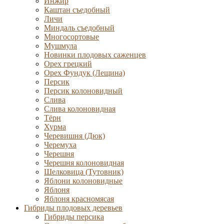
Инжир
Каштан съедобный
Личи
Миндаль съедобный
Многосортовые
Мушмула
Новинки плодовых саженцев
Орех грецкий
Орех Фундук (Лещина)
Персик
Персик колоновидный
Слива
Слива колоновидная
Тёрн
Хурма
Черевишня (Дюк)
Черемуха
Черешня
Черешня колоновидная
Шелковица (Тутовник)
Яблони колоновидные
Яблоня
Яблоня красномясая
Гибриды плодовых деревьев
Гибриды персика