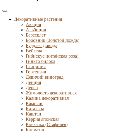
Декоративные растения
Акация
Альбиция
Бересклет
Бобовник (Золотой дождь)
Буддлея Давида
Вейгела
Гибискус (китайская роза)
Гинкго билоба
Глициния
Гортензия
Девичий виноград
Дейция
Дерен
Жимолость декоративная
Калина декоративная
Кампсис
Катальпа
Каштан
Керрия японская
Клекачка (Стафилея)
Клематис