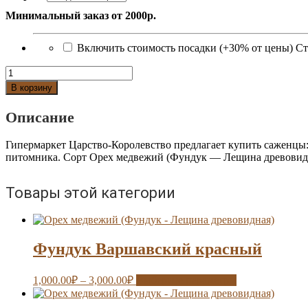
Минимальный заказ от 2000р.
Включить стоимость посадки (+30% от цены)
Ст
Количество
Орех
В корзину
медвежий
(Фундук
Описание
-
Лещина
Гипермаркет Царство-Королевство предлагает купить саженцы
древовидная)
питомника. Сорт Орех медвежий (Фундук — Лещина древовидн
Товары этой категории
Фундук Варшавский красный
1,000.00
₽
–
3,000.00
₽
Выберите параметры