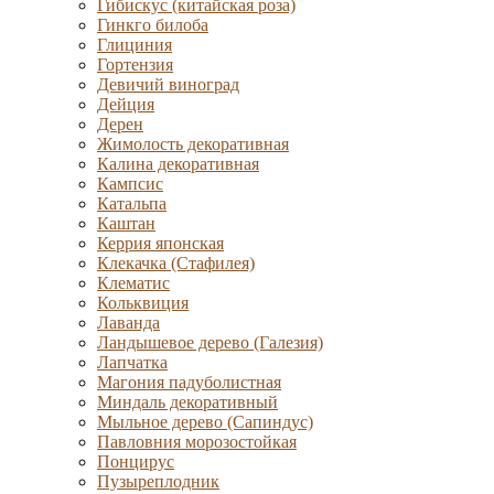
Гибискус (китайская роза)
Гинкго билоба
Глициния
Гортензия
Девичий виноград
Дейция
Дерен
Жимолость декоративная
Калина декоративная
Кампсис
Катальпа
Каштан
Керрия японская
Клекачка (Стафилея)
Клематис
Кольквиция
Лаванда
Ландышевое дерево (Галезия)
Лапчатка
Магония падуболистная
Миндаль декоративный
Мыльное дерево (Сапиндус)
Павловния морозостойкая
Понцирус
Пузыреплодник