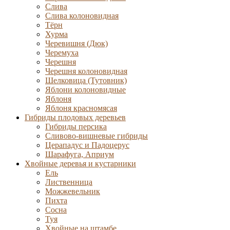
Слива
Слива колоновидная
Тёрн
Хурма
Черевишня (Дюк)
Черемуха
Черешня
Черешня колоновидная
Шелковица (Тутовник)
Яблони колоновидные
Яблоня
Яблоня красномясая
Гибриды плодовых деревьев
Гибриды персика
Сливово-вишневые гибриды
Церападус и Падоцерус
Шарафуга, Априум
Хвойные деревья и кустарники
Ель
Лиственница
Можжевельник
Пихта
Сосна
Туя
Хвойные на штамбе