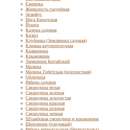
Ежевика
Жимолость съедобная
Зизифус
Ирга Канадская
Йошта
Калина садовая
Кизил
Клубника (Земляника садовая)
Клюква крупноплодная
Княженика
Крыжовник
Лимонник Китайский
Малина
Малина Тибетская (розолистная)
Облепиха
Рябина садовая
Смородина белая
Смородина зеленая
Смородина золотистая
Смородина красная
Смородина розовая
Смородина черная
Штамбовая смородина и крыжовник
Шиповник (плодовый)
Рябина черноплодная (Черноплодка)