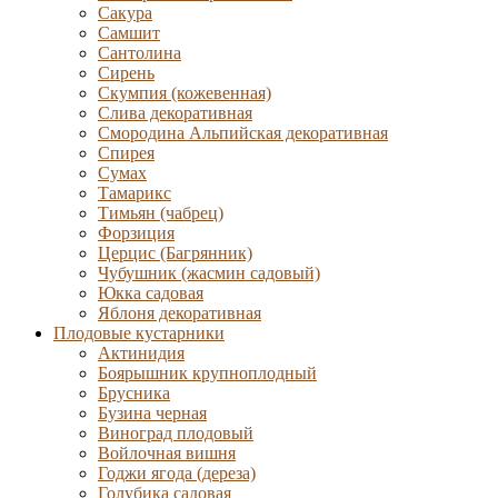
Сакура
Самшит
Сантолина
Сирень
Скумпия (кожевенная)
Слива декоративная
Смородина Альпийская декоративная
Спирея
Сумах
Тамарикс
Тимьян (чабрец)
Форзиция
Церцис (Багрянник)
Чубушник (жасмин садовый)
Юкка садовая
Яблоня декоративная
Плодовые кустарники
Актинидия
Боярышник крупноплодный
Брусника
Бузина черная
Виноград плодовый
Войлочная вишня
Годжи ягода (дереза)
Голубика садовая