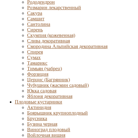
Рододендрон
Розмарин лекарственный
Сакура
Самшит
Сантолина
Сирень
Скумпия (кожевенная)
Слива декоративная
Смородина Альпийская декоративная
Спирея
Сумах
Тамарикс
Тимьян (чабрец)
Форзиция
Церцис (Багрянник)
Чубушник (жасмин садовый)
Юкка садовая
Яблоня декоративная
Плодовые кустарники
Актинидия
Боярышник крупноплодный
Брусника
Бузина черная
Виноград плодовый
Войлочная вишня