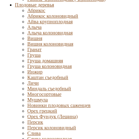
Плодовые деревья
Абрикос
Абрикос колоновидный
Айва крупноплодная
Алыча
Алыча колоновидная
Вишня
Вишня колоновидная
Гранат
Груша
Груша домашняя
Груша колоновидная
Инжир
Каштан съедобный
Личи
Миндаль съедобный
Многосортовые
Мушмула
Новинки плодовых саженцев
Орех грецкий
Орех Фундук (Лещина)
Персик
Персик колоновидный
Слива
Слива колоновидная