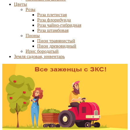
Цветы
Розы
Роза плетистая
Роза флорибунда
Роза чайно-гибридная
Роза штамбовая
Пионы
Пион травянистый
Пион древовидный
Ирис бородатый
Земля садовая, инвентарь