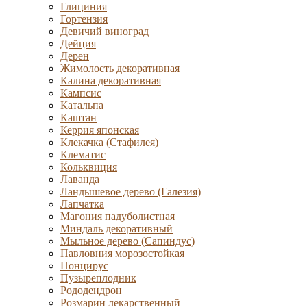
Глициния
Гортензия
Девичий виноград
Дейция
Дерен
Жимолость декоративная
Калина декоративная
Кампсис
Катальпа
Каштан
Керрия японская
Клекачка (Стафилея)
Клематис
Кольквиция
Лаванда
Ландышевое дерево (Галезия)
Лапчатка
Магония падуболистная
Миндаль декоративный
Мыльное дерево (Сапиндус)
Павловния морозостойкая
Понцирус
Пузыреплодник
Рододендрон
Розмарин лекарственный