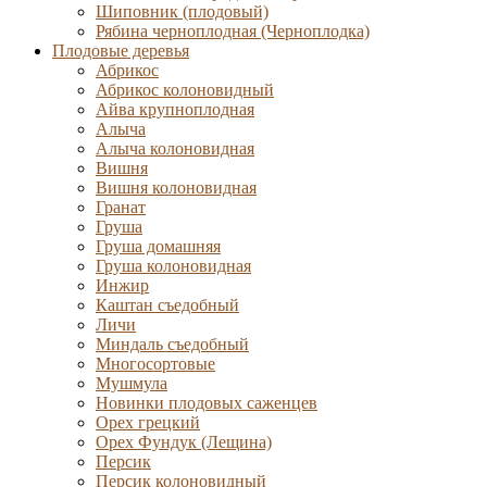
Шиповник (плодовый)
Рябина черноплодная (Черноплодка)
Плодовые деревья
Абрикос
Абрикос колоновидный
Айва крупноплодная
Алыча
Алыча колоновидная
Вишня
Вишня колоновидная
Гранат
Груша
Груша домашняя
Груша колоновидная
Инжир
Каштан съедобный
Личи
Миндаль съедобный
Многосортовые
Мушмула
Новинки плодовых саженцев
Орех грецкий
Орех Фундук (Лещина)
Персик
Персик колоновидный