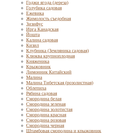
Годжи ягода (дереза)
Голубика садовая
Ежевика
Жимолость съедобная
Зизифус
Ирга Канадская
Йошта
Калина садовая
Кизил
Клубника (Земляника садовая)
Клюква крупноплодная
Княженика
Крыжовник
Лимонник Китайский
Малина
Малина Тибетская (розолистная)
Облепиха
Рябина садовая
Смородина белая
Смородина зеленая
Смородина золотистая
Смородина красная
Смородина розовая
Смородина черная
Штамбовая смородина и крыжовник