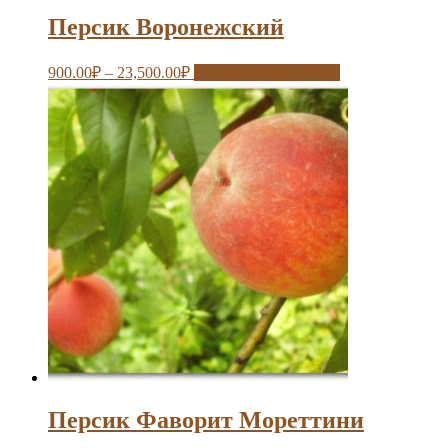
Персик Воронежский
900.00
₽
–
23,500.00
₽
Выберите параметры
Персик Фаворит Мореттини