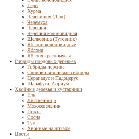
Тёрн
Хурма
Черевишня (Дюк)
Черемуха
Черешня
Черешня колоновидная
Шелковица (Тутовник)
Яблони колоновидные
Яблоня
Яблоня красномясая
Гибриды плодовых деревьев
Гибриды персика
Сливово-вишневые гибриды
Церападус и Падоцерус
Шарафуга, Априум
Хвойные деревья и кустарники
Ель
Лиственница
Можжевельник
Пихта
Сосна
Туя
Хвойные на штамбе
Цветы