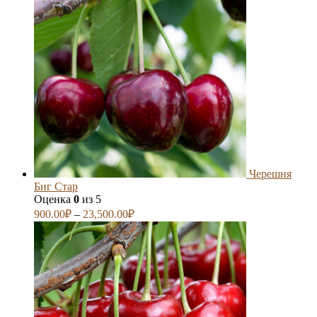
Черешня
Биг Стар
Оценка
0
из 5
900.00
₽
–
23,500.00
₽