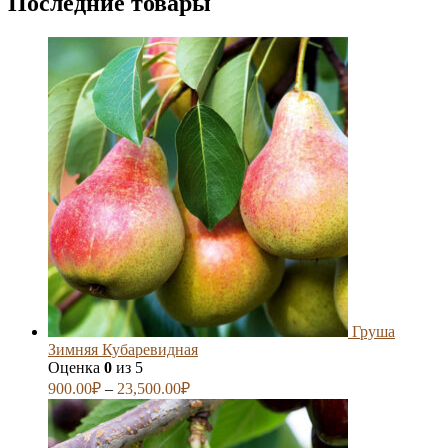
Последние товары
Груша
Зимняя Кубаревидная
Оценка
0
из 5
900.00
₽
–
23,500.00
₽