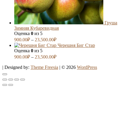
Груша
Зимняя Кубаревидная
Оценка
0
из 5
900.00
₽
–
23,500.00
₽
Черешня Биг Стар
Оценка
0
из 5
900.00
₽
–
23,500.00
₽
| Designed by:
Theme Freesia
| © 2026
WordPress
Go
to
top