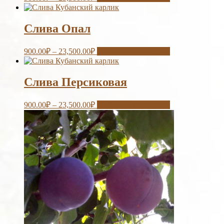
Слива Опал
900.00
₽
–
23,500.00
₽
Выберите параметры
Слива Персиковая
900.00
₽
–
23,500.00
₽
Выберите параметры