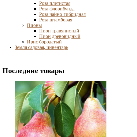
Роза плетистая
Роза флорибунда
Роза чайно-гибридная
Роза штамбовая
Пионы
Пион травянистый
Пион древовидный
Ирис бородатый
Земля садовая, инвентарь
Последние товары