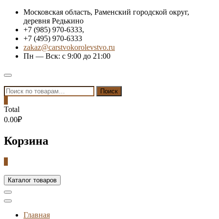
Skip
Московская область, Раменский городской округ,
to
деревня Редькино
content
+7 (985) 970-6333,
+7 (495) 970-6333
zakaz@carstvokorolevstvo.ru
Пн — Вск: с 9:00 до 21:00
Topbar
Menu
Искать:
Поиск
0
Total
0.00₽
Корзина
0
Каталог товаров
Главная