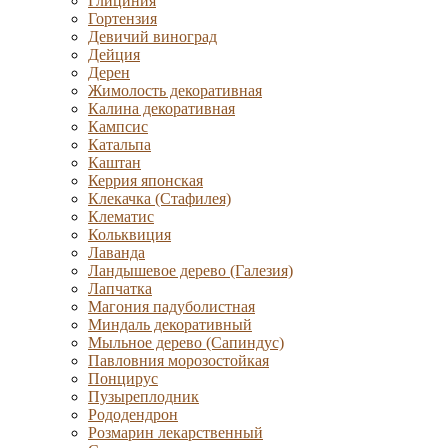
Глициния
Гортензия
Девичий виноград
Дейция
Дерен
Жимолость декоративная
Калина декоративная
Кампсис
Катальпа
Каштан
Керрия японская
Клекачка (Стафилея)
Клематис
Кольквиция
Лаванда
Ландышевое дерево (Галезия)
Лапчатка
Магония падуболистная
Миндаль декоративный
Мыльное дерево (Сапиндус)
Павловния морозостойкая
Понцирус
Пузыреплодник
Рододендрон
Розмарин лекарственный