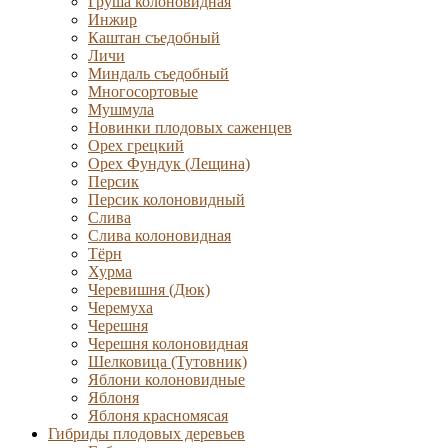
Груша колоновидная
Инжир
Каштан съедобный
Личи
Миндаль съедобный
Многосортовые
Мушмула
Новинки плодовых саженцев
Орех грецкий
Орех Фундук (Лещина)
Персик
Персик колоновидный
Слива
Слива колоновидная
Тёрн
Хурма
Черевишня (Дюк)
Черемуха
Черешня
Черешня колоновидная
Шелковица (Тутовник)
Яблони колоновидные
Яблоня
Яблоня красномясая
Гибриды плодовых деревьев