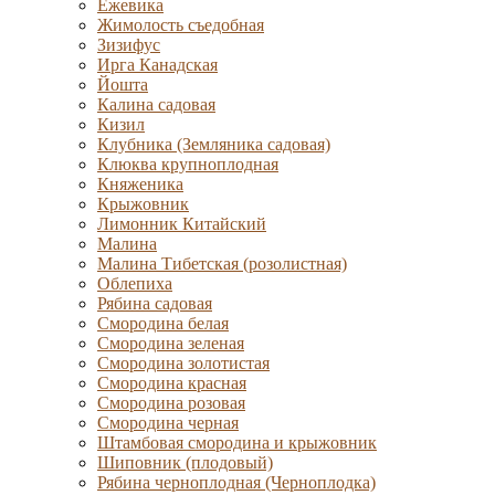
Ежевика
Жимолость съедобная
Зизифус
Ирга Канадская
Йошта
Калина садовая
Кизил
Клубника (Земляника садовая)
Клюква крупноплодная
Княженика
Крыжовник
Лимонник Китайский
Малина
Малина Тибетская (розолистная)
Облепиха
Рябина садовая
Смородина белая
Смородина зеленая
Смородина золотистая
Смородина красная
Смородина розовая
Смородина черная
Штамбовая смородина и крыжовник
Шиповник (плодовый)
Рябина черноплодная (Черноплодка)