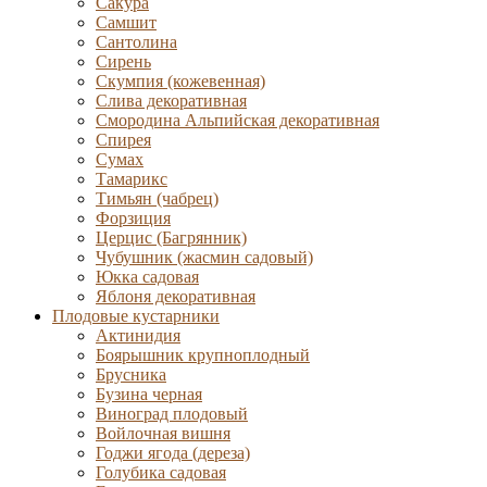
Сакура
Самшит
Сантолина
Сирень
Скумпия (кожевенная)
Слива декоративная
Смородина Альпийская декоративная
Спирея
Сумах
Тамарикс
Тимьян (чабрец)
Форзиция
Церцис (Багрянник)
Чубушник (жасмин садовый)
Юкка садовая
Яблоня декоративная
Плодовые кустарники
Актинидия
Боярышник крупноплодный
Брусника
Бузина черная
Виноград плодовый
Войлочная вишня
Годжи ягода (дереза)
Голубика садовая