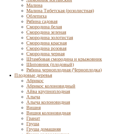
Малина
Малина Тибетская (розолистная)
Облепиха
Рябина садовая
Смородина белая
Смородина зеленая
Смородина золотистая
Смородина красная
Смородина розовая
Смородина черная
Штамбовая смородина и крыжовник
Шиповник (плодовый)
Рябина черноплодная (Черноплодка)
Плодовые деревья
Абрикос
Абрикос колоновидный
Айва крупноплодная
Алыча
Алыча колоновидная
Вишня
Вишня колоновидная
Гранат
Груша
Груша домашняя