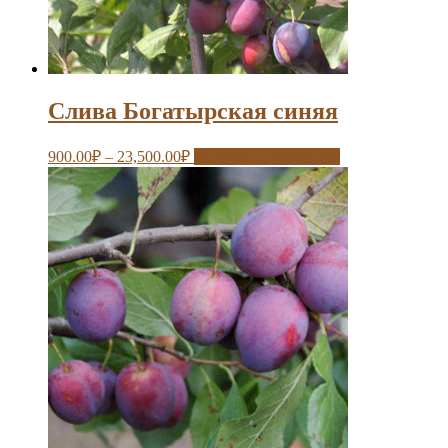
Слива Богатырская синяя
900.00
₽
–
23,500.00
₽
Выберите параметры