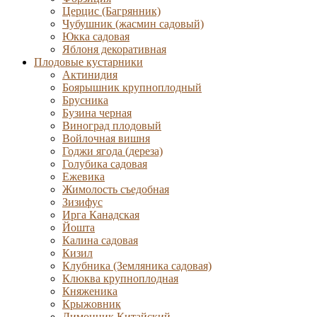
Церцис (Багрянник)
Чубушник (жасмин садовый)
Юкка садовая
Яблоня декоративная
Плодовые кустарники
Актинидия
Боярышник крупноплодный
Брусника
Бузина черная
Виноград плодовый
Войлочная вишня
Годжи ягода (дереза)
Голубика садовая
Ежевика
Жимолость съедобная
Зизифус
Ирга Канадская
Йошта
Калина садовая
Кизил
Клубника (Земляника садовая)
Клюква крупноплодная
Княженика
Крыжовник
Лимонник Китайский