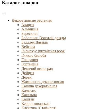
Каталог товаров
Декоративные растения
Акация
Альбиция
Бересклет
Бобовник (Золотой дождь)
Буддлея Давида
Вейгела
Гибискус (китайская роза)
Гинкго билоба
Глициния
Гортензия
Девичий виноград
Дейция
Дерен
Жимолость декоративная
Калина декоративная
Кампсис
Катальпа
Каштан
Керрия японская
Клекачка (Стафилея)