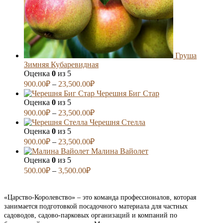
Груша
Зимняя Кубаревидная
Оценка
0
из 5
900.00
₽
–
23,500.00
₽
Черешня Биг Стар
Оценка
0
из 5
900.00
₽
–
23,500.00
₽
Черешня Стелла
Оценка
0
из 5
900.00
₽
–
23,500.00
₽
Малина Вайолет
Оценка
0
из 5
500.00
₽
–
3,500.00
₽
«Царство-Королевство» – это команда профессионалов, которая
занимается подготовкой посадочного материала для частных
садоводов, садово-парковых организаций и компаний по