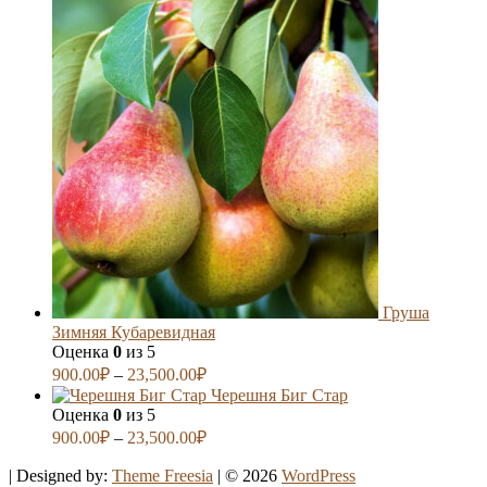
Груша
Зимняя Кубаревидная
Оценка
0
из 5
900.00
₽
–
23,500.00
₽
Черешня Биг Стар
Оценка
0
из 5
900.00
₽
–
23,500.00
₽
| Designed by:
Theme Freesia
| © 2026
WordPress