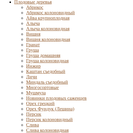
Плодовые деревья
Абрикос
Абрикос колоновидный
Айва крупноплодная
Алыча
Алыча колоновидная
Вишня
Вишня колоновидная
Гранат
Груша
Груша домашняя
Груша колоновидная
Инжир
Каштан съедобный
Личи
Миндаль съедобный
Многосортовые
Мушмула
Новинки плодовых саженцев
Орех грецкий
Орех Фундук (Лещина)
Персик
Персик колоновидный
Слива
Слива колоновидная