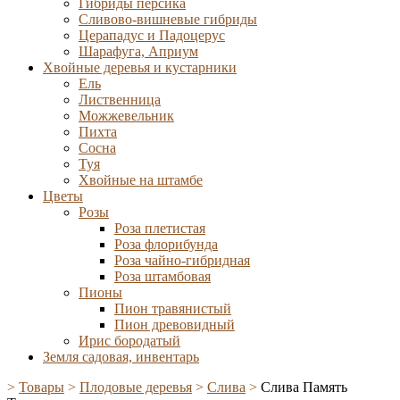
Гибриды персика
Сливово-вишневые гибриды
Церападус и Падоцерус
Шарафуга, Априум
Хвойные деревья и кустарники
Ель
Лиственница
Можжевельник
Пихта
Сосна
Туя
Хвойные на штамбе
Цветы
Розы
Роза плетистая
Роза флорибунда
Роза чайно-гибридная
Роза штамбовая
Пионы
Пион травянистый
Пион древовидный
Ирис бородатый
Земля садовая, инвентарь
>
Товары
>
Плодовые деревья
>
Слива
>
Слива Память