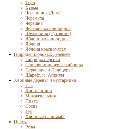
Тёрн
Хурма
Черевишня (Дюк)
Черемуха
Черешня
Черешня колоновидная
Шелковица (Тутовник)
Яблони колоновидные
Яблоня
Яблоня красномясая
Гибриды плодовых деревьев
Гибриды персика
Сливово-вишневые гибриды
Церападус и Падоцерус
Шарафуга, Априум
Хвойные деревья и кустарники
Ель
Лиственница
Можжевельник
Пихта
Сосна
Туя
Хвойные на штамбе
Цветы
Розы