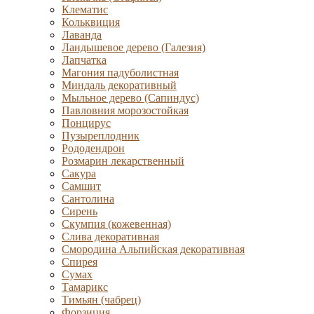
Клематис
Кольквиция
Лаванда
Ландышевое дерево (Галезия)
Лапчатка
Магония падуболистная
Миндаль декоративный
Мыльное дерево (Сапиндус)
Павловния морозостойкая
Понцирус
Пузыреплодник
Рододендрон
Розмарин лекарственный
Сакура
Самшит
Сантолина
Сирень
Скумпия (кожевенная)
Слива декоративная
Смородина Альпийская декоративная
Спирея
Сумах
Тамарикс
Тимьян (чабрец)
Форзиция