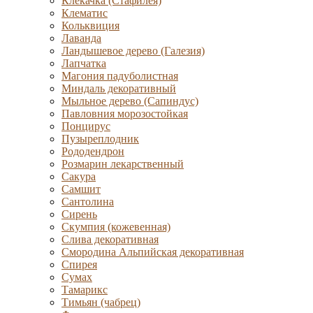
Клекачка (Стафилея)
Клематис
Кольквиция
Лаванда
Ландышевое дерево (Галезия)
Лапчатка
Магония падуболистная
Миндаль декоративный
Мыльное дерево (Сапиндус)
Павловния морозостойкая
Понцирус
Пузыреплодник
Рододендрон
Розмарин лекарственный
Сакура
Самшит
Сантолина
Сирень
Скумпия (кожевенная)
Слива декоративная
Смородина Альпийская декоративная
Спирея
Сумах
Тамарикс
Тимьян (чабрец)