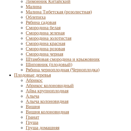
Лимонник Китайский
Малина
Малина Тибетская (розолистная)
Облепиха
Рябина садовая
Смородина белая
Смородина зеленая
Смородина золотистая
Смородина красная
Смородина розовая
Смородина черная
Штамбовая смородина и крыжовник
Шиповник (плодовый)
Рябина черноплодная (Черноплодка)
Плодовые деревья
Абрикос
Абрикос колоновидный
Айва крупноплодная
Алыча
Алыча колоновидная
Вишня
Вишня колоновидная
Гранат
Груша
Груша домашняя