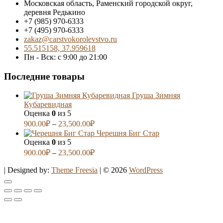
Московская область, Раменский городской округ,
деревня Редькино
+7 (985) 970-6333
+7 (495) 970-6333
zakaz@carstvokorolevstvo.ru
55.515158, 37.959618
Пн - Вск: с 9:00 до 21:00
Последние товары
Груша Зимняя
Кубаревидная
Оценка
0
из 5
900.00
₽
–
23,500.00
₽
Черешня Биг Стар
Оценка
0
из 5
900.00
₽
–
23,500.00
₽
| Designed by:
Theme Freesia
| © 2026
WordPress
Go
to
top