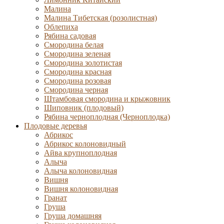
Малина
Малина Тибетская (розолистная)
Облепиха
Рябина садовая
Смородина белая
Смородина зеленая
Смородина золотистая
Смородина красная
Смородина розовая
Смородина черная
Штамбовая смородина и крыжовник
Шиповник (плодовый)
Рябина черноплодная (Черноплодка)
Плодовые деревья
Абрикос
Абрикос колоновидный
Айва крупноплодная
Алыча
Алыча колоновидная
Вишня
Вишня колоновидная
Гранат
Груша
Груша домашняя