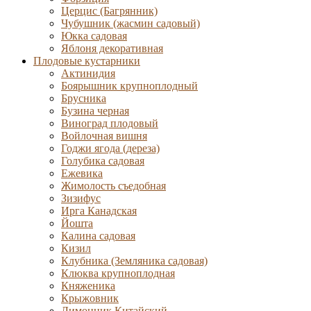
Церцис (Багрянник)
Чубушник (жасмин садовый)
Юкка садовая
Яблоня декоративная
Плодовые кустарники
Актинидия
Боярышник крупноплодный
Брусника
Бузина черная
Виноград плодовый
Войлочная вишня
Годжи ягода (дереза)
Голубика садовая
Ежевика
Жимолость съедобная
Зизифус
Ирга Канадская
Йошта
Калина садовая
Кизил
Клубника (Земляника садовая)
Клюква крупноплодная
Княженика
Крыжовник
Лимонник Китайский