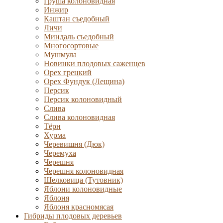
Груша колоновидная
Инжир
Каштан съедобный
Личи
Миндаль съедобный
Многосортовые
Мушмула
Новинки плодовых саженцев
Орех грецкий
Орех Фундук (Лещина)
Персик
Персик колоновидный
Слива
Слива колоновидная
Тёрн
Хурма
Черевишня (Дюк)
Черемуха
Черешня
Черешня колоновидная
Шелковица (Тутовник)
Яблони колоновидные
Яблоня
Яблоня красномясая
Гибриды плодовых деревьев