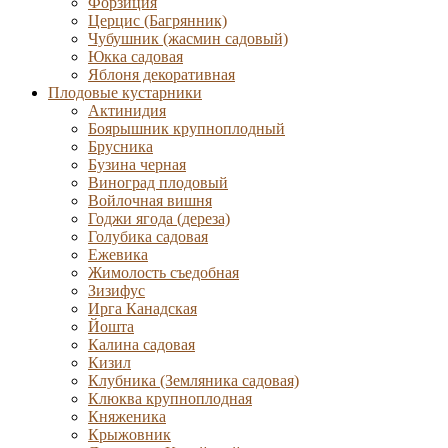
Форзиция
Церцис (Багрянник)
Чубушник (жасмин садовый)
Юкка садовая
Яблоня декоративная
Плодовые кустарники
Актинидия
Боярышник крупноплодный
Брусника
Бузина черная
Виноград плодовый
Войлочная вишня
Годжи ягода (дереза)
Голубика садовая
Ежевика
Жимолость съедобная
Зизифус
Ирга Канадская
Йошта
Калина садовая
Кизил
Клубника (Земляника садовая)
Клюква крупноплодная
Княженика
Крыжовник