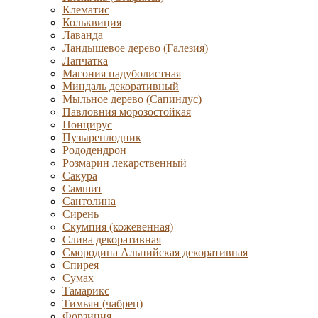
Клематис
Кольквиция
Лаванда
Ландышевое дерево (Галезия)
Лапчатка
Магония падуболистная
Миндаль декоративный
Мыльное дерево (Сапиндус)
Павловния морозостойкая
Понцирус
Пузыреплодник
Рододендрон
Розмарин лекарственный
Сакура
Самшит
Сантолина
Сирень
Скумпия (кожевенная)
Слива декоративная
Смородина Альпийская декоративная
Спирея
Сумах
Тамарикс
Тимьян (чабрец)
Форзиция