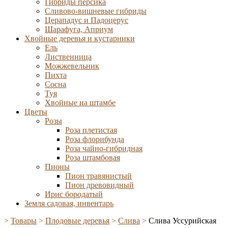
Гибриды персика
Сливово-вишневые гибриды
Церападус и Падоцерус
Шарафуга, Априум
Хвойные деревья и кустарники
Ель
Лиственница
Можжевельник
Пихта
Сосна
Туя
Хвойные на штамбе
Цветы
Розы
Роза плетистая
Роза флорибунда
Роза чайно-гибридная
Роза штамбовая
Пионы
Пион травянистый
Пион древовидный
Ирис бородатый
Земля садовая, инвентарь
>
Товары
>
Плодовые деревья
>
Слива
>
Слива Уссурийская