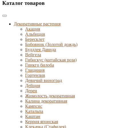
Каталог товаров
Декоративные растения
Акация
Альбиция
Бересклет
Бобовник (Золотой дождь)
Буддлея Давида
Вейгела
Гибискус (китайская роза)
Гинкго билоба
Глициния
Гортензия
Девичий виноград
Дейция
Дерен
Жимолость декоративная
Калина декоративная
Кампсис
Катальпа
Каштан
Керрия японская
Клекачка (Стафилея)