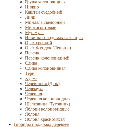
Груша колоновидная
Инжир
Каштан съедобный
Личи
Миндаль съедобный
Многосортовые
Мушмула
Новинки плодовых саженцев
Орех грецкий
Орех Фундук (Лещина)
Персик
Персик колоновидный
Слива
Слива колоновидная
Тёрн
Хурма
Черевишня (Дюк)
Черемуха
Черешня
Черешня колоновидная
Шелковица (Тутовник)
Яблони колоновидные
Яблоня
Яблоня красномясая
Гибриды плодовых деревьев