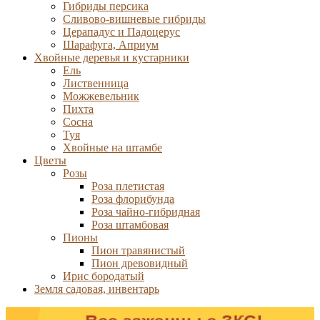
Гибриды персика
Сливово-вишневые гибриды
Церападус и Падоцерус
Шарафуга, Априум
Хвойные деревья и кустарники
Ель
Лиственница
Можжевельник
Пихта
Сосна
Туя
Хвойные на штамбе
Цветы
Розы
Роза плетистая
Роза флорибунда
Роза чайно-гибридная
Роза штамбовая
Пионы
Пион травянистый
Пион древовидный
Ирис бородатый
Земля садовая, инвентарь