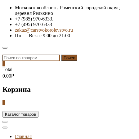
Skip
Московская область, Раменский городской округ,
to
деревня Редькино
content
+7 (985) 970-6333,
+7 (495) 970-6333
zakaz@carstvokorolevstvo.ru
Пн — Вск: с 9:00 до 21:00
Topbar
Menu
Искать:
Поиск
0
Total
0.00₽
Корзина
0
Каталог товаров
Главная