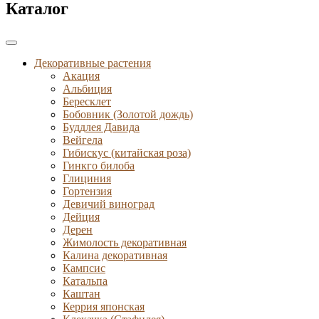
Каталог
Декоративные растения
Акация
Альбиция
Бересклет
Бобовник (Золотой дождь)
Буддлея Давида
Вейгела
Гибискус (китайская роза)
Гинкго билоба
Глициния
Гортензия
Девичий виноград
Дейция
Дерен
Жимолость декоративная
Калина декоративная
Кампсис
Катальпа
Каштан
Керрия японская