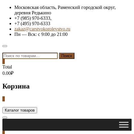
Skip
Московская область, Раменский городской округ,
to
деревня Редькино
content
+7 (985) 970-6333,
+7 (495) 970-6333
zakaz@carstvokorolevstvo.ru
Пн — Вск: с 9:00 до 21:00
Topbar
Menu
Искать:
Поиск
0
Total
0.00₽
Корзина
0
Каталог товаров
0