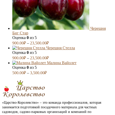
Черешня
Биг Стар
Оценка
0
из 5
900.00
₽
–
23,500.00
₽
Черешня Стелла
Оценка
0
из 5
900.00
₽
–
23,500.00
₽
Малина Вайолет
Оценка
0
из 5
500.00
₽
–
3,500.00
₽
«Царство-Королевство» – это команда профессионалов, которая
занимается подготовкой посадочного материала для частных
садоводов, садово-парковых организаций и компаний по