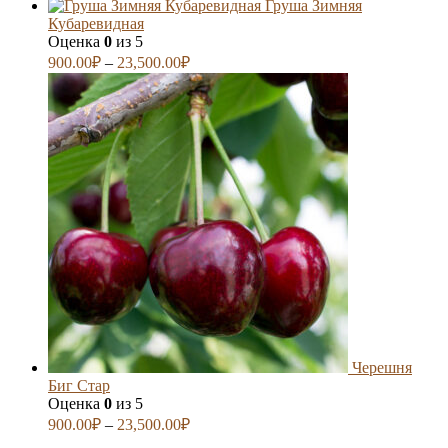
Груша Зимняя
Кубаревидная
Оценка
0
из 5
900.00
₽
–
23,500.00
₽
Черешня
Биг Стар
Оценка
0
из 5
900.00
₽
–
23,500.00
₽