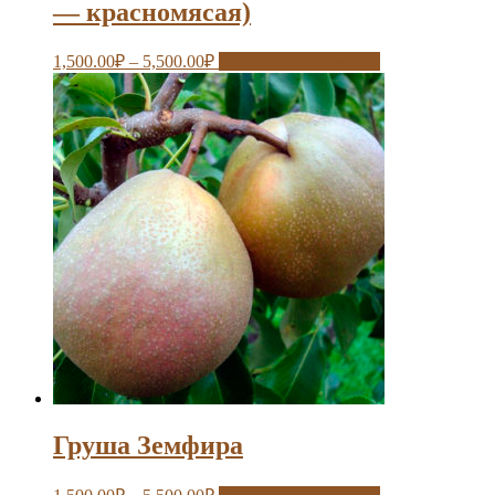
— красномясая)
1,500.00
₽
–
5,500.00
₽
Выберите параметры
Груша Земфира