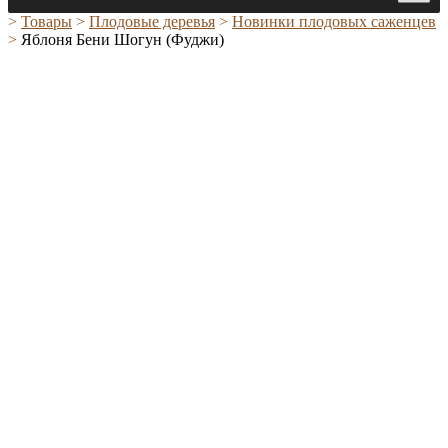
>
Товары
>
Плодовые деревья
>
Новинки плодовых саженцев
>
Яблоня Бени Шогун (Фуджи)