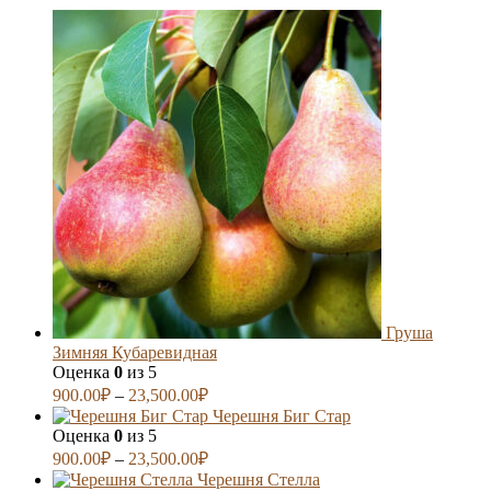
Груша
Зимняя Кубаревидная
Оценка
0
из 5
900.00
₽
–
23,500.00
₽
Черешня Биг Стар
Оценка
0
из 5
900.00
₽
–
23,500.00
₽
Черешня Стелла