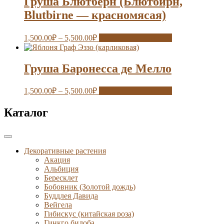
Груша Блютберн (Блютбирн,
Blutbirne — красномясая)
1,500.00
₽
–
5,500.00
₽
Выберите параметры
Груша Баронесса де Мелло
1,500.00
₽
–
5,500.00
₽
Выберите параметры
Каталог
Декоративные растения
Акация
Альбиция
Бересклет
Бобовник (Золотой дождь)
Буддлея Давида
Вейгела
Гибискус (китайская роза)
Гинкго билоба