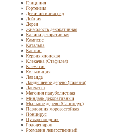
Глициния
Гортензия
Девичий виноград
Дейция
Дерен
Жимолость декоративная
Калина декоративная
Кампсис
Катальпа
Каштан
Керрия японская
Клекачка (Стафилея)
Клематис
Кольквиция
Лаванда
Ландышевое дерево (Галезия)
Лапчатка
Магония падуболистная
Миндаль декоративный
Мыльное дерево (Сапиндус)
Павловния морозостойкая
Понцирус
Пузыреплодник
Рододендрон
Розмарин лекарственный