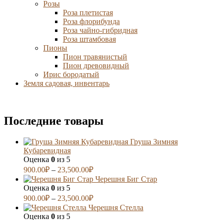
Розы
Роза плетистая
Роза флорибунда
Роза чайно-гибридная
Роза штамбовая
Пионы
Пион травянистый
Пион древовидный
Ирис бородатый
Земля садовая, инвентарь
Последние товары
Груша Зимняя
Кубаревидная
Оценка
0
из 5
900.00
₽
–
23,500.00
₽
Черешня Биг Стар
Оценка
0
из 5
900.00
₽
–
23,500.00
₽
Черешня Стелла
Оценка
0
из 5