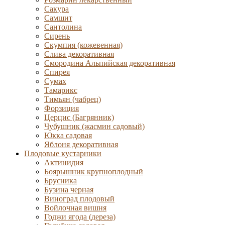
Сакура
Самшит
Сантолина
Сирень
Скумпия (кожевенная)
Слива декоративная
Смородина Альпийская декоративная
Спирея
Сумах
Тамарикс
Тимьян (чабрец)
Форзиция
Церцис (Багрянник)
Чубушник (жасмин садовый)
Юкка садовая
Яблоня декоративная
Плодовые кустарники
Актинидия
Боярышник крупноплодный
Брусника
Бузина черная
Виноград плодовый
Войлочная вишня
Годжи ягода (дереза)