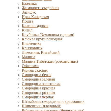
Ежевика
Жимолость съедобная
Зизифус
Ирга Канадская
Йошта
Калина садовая
Кизил
Клубника (Земляника садовая)
Клюква крупноплодная
Княженика
Крыжовник
Лимонник Китайский
Малина
Малина Тибетская (розолистная)
Облепиха
Рябина садовая
Смородина белая
Смородина зеленая
Смородина золотистая
Смородина красная
Смородина розовая
Смородина черная
Штамбовая смородина и крыжовник
Шиповник (плодовый)
Рябина черноплодная (Черноплодка)