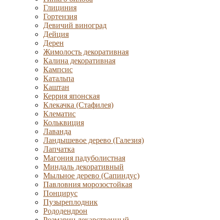
Глициния
Гортензия
Девичий виноград
Дейция
Дерен
Жимолость декоративная
Калина декоративная
Кампсис
Катальпа
Каштан
Керрия японская
Клекачка (Стафилея)
Клематис
Кольквиция
Лаванда
Ландышевое дерево (Галезия)
Лапчатка
Магония падуболистная
Миндаль декоративный
Мыльное дерево (Сапиндус)
Павловния морозостойкая
Понцирус
Пузыреплодник
Рододендрон
Розмарин лекарственный