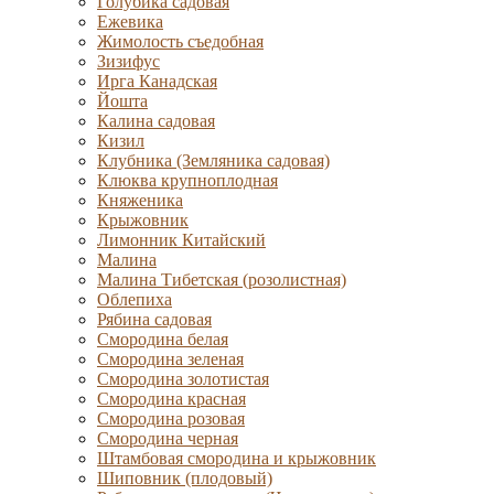
Голубика садовая
Ежевика
Жимолость съедобная
Зизифус
Ирга Канадская
Йошта
Калина садовая
Кизил
Клубника (Земляника садовая)
Клюква крупноплодная
Княженика
Крыжовник
Лимонник Китайский
Малина
Малина Тибетская (розолистная)
Облепиха
Рябина садовая
Смородина белая
Смородина зеленая
Смородина золотистая
Смородина красная
Смородина розовая
Смородина черная
Штамбовая смородина и крыжовник
Шиповник (плодовый)