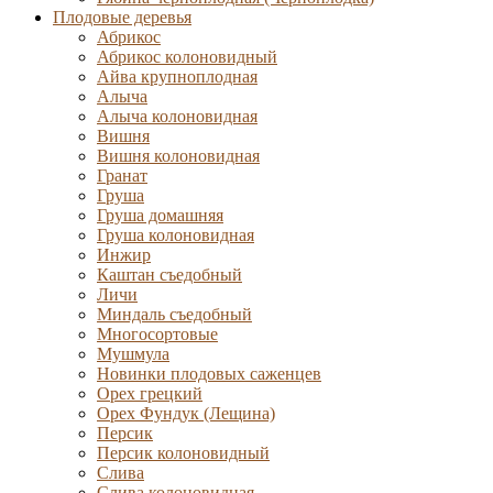
Плодовые деревья
Абрикос
Абрикос колоновидный
Айва крупноплодная
Алыча
Алыча колоновидная
Вишня
Вишня колоновидная
Гранат
Груша
Груша домашняя
Груша колоновидная
Инжир
Каштан съедобный
Личи
Миндаль съедобный
Многосортовые
Мушмула
Новинки плодовых саженцев
Орех грецкий
Орех Фундук (Лещина)
Персик
Персик колоновидный
Слива
Слива колоновидная