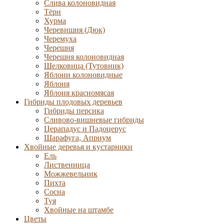
Слива колоновидная
Тёрн
Хурма
Черевишня (Дюк)
Черемуха
Черешня
Черешня колоновидная
Шелковица (Тутовник)
Яблони колоновидные
Яблоня
Яблоня красномясая
Гибриды плодовых деревьев
Гибриды персика
Сливово-вишневые гибриды
Церападус и Падоцерус
Шарафуга, Априум
Хвойные деревья и кустарники
Ель
Лиственница
Можжевельник
Пихта
Сосна
Туя
Хвойные на штамбе
Цветы