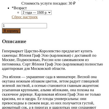
Стоимость услуги посадки:
30 ₽
*
Возраст
Сброс настроек
Количество
Яблоня
В корзину
Граф
Эззо
Описание
(карликовая)
Гипермаркет Царство-Королевство предлагает купить
саженцы: Яблоня Граф Эззо (карликовая) с доставкой по
Москве, Подмосковью, России или самовывозом из
питомника. Сорт Яблоня Граф Эззо (карликовая) полностью
адаптирован для Московской области.
Эта яблоня — украшение сада в миниатюре. Весной она
окутана нежным облаком цветов, летом радует глянцевой
зеленой листвой, а осенью становится главным акцентом:
усыпанная крупными, алыми яблоками, она похожа на
сказочное деревце. Карликовая яблоня Граф Эззо не только
красива, но и щедра. Ее плоды универсальны: они
превосходны в свежем виде, из них получается густой,
ароматный сок, а в пирогах и шарлотках они сохраняют