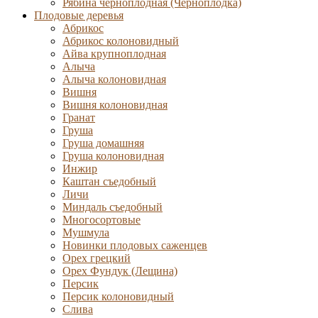
Рябина черноплодная (Черноплодка)
Плодовые деревья
Абрикос
Абрикос колоновидный
Айва крупноплодная
Алыча
Алыча колоновидная
Вишня
Вишня колоновидная
Гранат
Груша
Груша домашняя
Груша колоновидная
Инжир
Каштан съедобный
Личи
Миндаль съедобный
Многосортовые
Мушмула
Новинки плодовых саженцев
Орех грецкий
Орех Фундук (Лещина)
Персик
Персик колоновидный
Слива