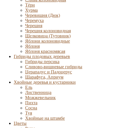
Тёрн
Хурма
Черевишня (Дюк)
Черемуха
Черешня
Черешня колоновидная
Шелковица (Тутовник)
Яблони колоновидные
Яблоня
Яблоня красномясая
Гибриды плодовых деревьев
Гибриды персика
Сливово-вишневые гибриды
Церападус и Падоцерус
Шарафуга, Априум
Хвойные деревья и кустарники
Ель
Лиственница
Можжевельник
Пихта
Сосна
Туя
Хвойные на штамбе
Цветы