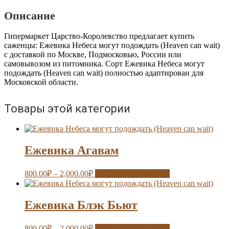
могут
Описание
подождать
(Heaven
Гипермаркет Царство-Королевство предлагает купить
can
саженцы: Ежевика Небеса могут подождать (Heaven can wait)
wait)
с доставкой по Москве, Подмосковью, России или
самовывозом из питомника. Сорт Ежевика Небеса могут
подождать (Heaven can wait) полностью адаптирован для
Московской области.
Товары этой категории
Ежевика Агавам
800.00
₽
–
2,000.00
₽
Выберите параметры
Ежевика Блэк Бьют
800.00
₽
–
2,000.00
₽
Выберите параметры