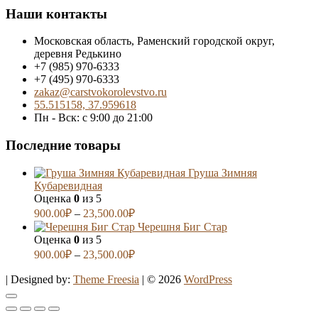
Наши контакты
Московская область, Раменский городской округ,
деревня Редькино
+7 (985) 970-6333
+7 (495) 970-6333
zakaz@carstvokorolevstvo.ru
55.515158, 37.959618
Пн - Вск: с 9:00 до 21:00
Последние товары
Груша Зимняя
Кубаревидная
Оценка
0
из 5
900.00
₽
–
23,500.00
₽
Черешня Биг Стар
Оценка
0
из 5
900.00
₽
–
23,500.00
₽
| Designed by:
Theme Freesia
| © 2026
WordPress
Go
to