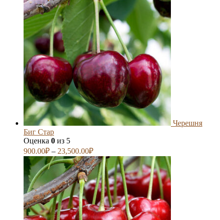
Черешня
Биг Стар
Оценка
0
из 5
900.00
₽
–
23,500.00
₽