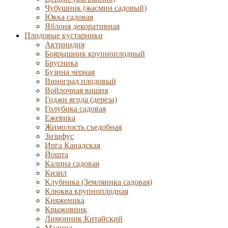
Чубушник (жасмин садовый)
Юкка садовая
Яблоня декоративная
Плодовые кустарники
Актинидия
Боярышник крупноплодный
Брусника
Бузина черная
Виноград плодовый
Войлочная вишня
Годжи ягода (дереза)
Голубика садовая
Ежевика
Жимолость съедобная
Зизифус
Ирга Канадская
Йошта
Калина садовая
Кизил
Клубника (Земляника садовая)
Клюква крупноплодная
Княженика
Крыжовник
Лимонник Китайский
Малина