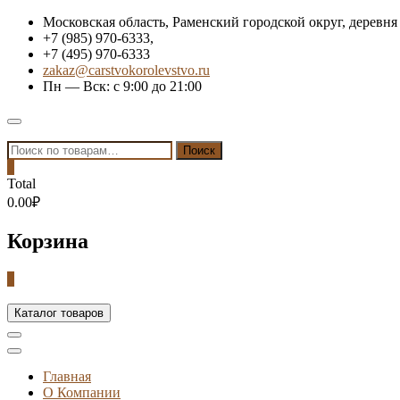
Skip
Московская область, Раменский городской округ, деревня
to
+7 (985) 970-6333,
content
+7 (495) 970-6333
zakaz@carstvokorolevstvo.ru
Пн — Вск: с 9:00 до 21:00
Topbar
Menu
Искать:
Поиск
0
Total
0.00₽
Корзина
0
Каталог товаров
Главная
О Компании