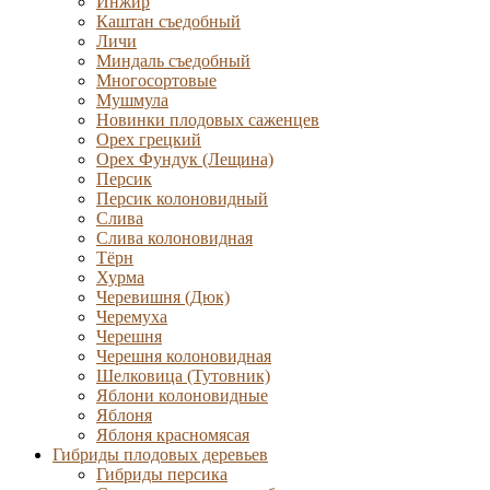
Инжир
Каштан съедобный
Личи
Миндаль съедобный
Многосортовые
Мушмула
Новинки плодовых саженцев
Орех грецкий
Орех Фундук (Лещина)
Персик
Персик колоновидный
Слива
Слива колоновидная
Тёрн
Хурма
Черевишня (Дюк)
Черемуха
Черешня
Черешня колоновидная
Шелковица (Тутовник)
Яблони колоновидные
Яблоня
Яблоня красномясая
Гибриды плодовых деревьев
Гибриды персика