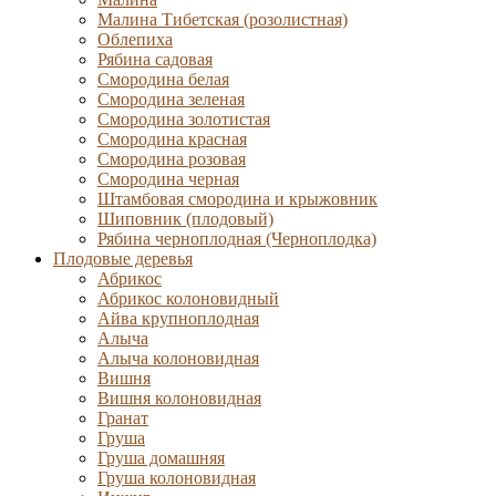
Малина Тибетская (розолистная)
Облепиха
Рябина садовая
Смородина белая
Смородина зеленая
Смородина золотистая
Смородина красная
Смородина розовая
Смородина черная
Штамбовая смородина и крыжовник
Шиповник (плодовый)
Рябина черноплодная (Черноплодка)
Плодовые деревья
Абрикос
Абрикос колоновидный
Айва крупноплодная
Алыча
Алыча колоновидная
Вишня
Вишня колоновидная
Гранат
Груша
Груша домашняя
Груша колоновидная