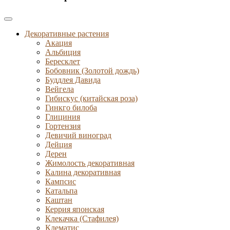
Декоративные растения
Акация
Альбиция
Бересклет
Бобовник (Золотой дождь)
Буддлея Давида
Вейгела
Гибискус (китайская роза)
Гинкго билоба
Глициния
Гортензия
Девичий виноград
Дейция
Дерен
Жимолость декоративная
Калина декоративная
Кампсис
Катальпа
Каштан
Керрия японская
Клекачка (Стафилея)
Клематис