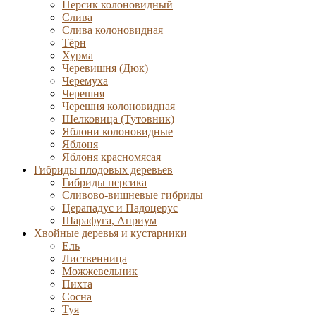
Персик колоновидный
Слива
Слива колоновидная
Тёрн
Хурма
Черевишня (Дюк)
Черемуха
Черешня
Черешня колоновидная
Шелковица (Тутовник)
Яблони колоновидные
Яблоня
Яблоня красномясая
Гибриды плодовых деревьев
Гибриды персика
Сливово-вишневые гибриды
Церападус и Падоцерус
Шарафуга, Априум
Хвойные деревья и кустарники
Ель
Лиственница
Можжевельник
Пихта
Сосна
Туя