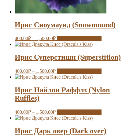
Ирис Сноумаунд (Snowmound)
400.00
₽
–
1,500.00
₽
Выберите параметры
Ирис Суперстишн (Superstition)
400.00
₽
–
1,500.00
₽
Выберите параметры
Ирис Найлон Раффлз (Nylon
Ruffles)
400.00
₽
–
1,500.00
₽
Выберите параметры
Ирис Дарк овер (Dark over)