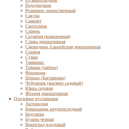
Пузыреплодник
Рододендрон
Розмарин лекарственный
Сакура
Самшит
Сантолина
Сирень
Скумпия (кожевенная)
Слива декоративная
Смородина Альпийская декоративная
Спирея
Сумах
Тамарикс
Тимьян (чабрец)
Форзиция
Церцис (Багрянник)
Чубушник (жасмин садовый)
Юкка садовая
Яблоня декоративная
Плодовые кустарники
Актинидия
Боярышник крупноплодный
Брусника
Бузина черная
Виноград плодовый