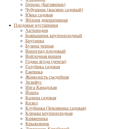
Церцис (Багрянник)
Чубушник (жасмин садовый)
Юкка садовая
Яблоня декоративная
Плодовые кустарники
Актинидия
Боярышник крупноплодный
Брусника
Бузина черная
Виноград плодовый
Войлочная вишня
Годжи ягода (дереза)
Голубика садовая
Ежевика
Жимолость съедобная
Зизифус
Ирга Канадская
Йошта
Калина садовая
Кизил
Клубника (Земляника садовая)
Клюква крупноплодная
Княженика
Крыжовник
Лимонник Китайский