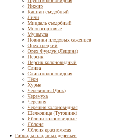
Груша колоновидная
Инжир
Каштан съедобный
Личи
Миндаль съедобный
Многосортовые
Мушмула
Новинки плодовых саженцев
Орех грецкий
Орех Фундук (Лещина)
Персик
Персик колоновидный
Слива
Слива колоновидная
Тёрн
Хурма
Черевишня (Дюк)
Черемуха
Черешня
Черешня колоновидная
Шелковица (Тутовник)
Яблони колоновидные
Яблоня
Яблоня красномясая
Гибриды плодовых деревьев