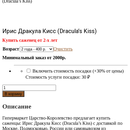
(Dracula’s Kiss)
Ирис Дракула Кисс (Dracula’s Kiss)
Купить саженец от 2-х лет
Возраст
Очистить
Минимальный заказ от 2000р.
Включить стоимость посадки (+30% от цены)
Стоимость услуги посадки:
30 ₽
Количество
Ирис
В корзину
Дракула
Кисс
Описание
(Dracula's
Kiss)
Гипермаркет Царство-Королевство предлагает купить
саженцы: Ирис Дракула Кисс (Dracula’s Kiss) с доставкой по
Москве, Подмосковью, России или самовывозом из