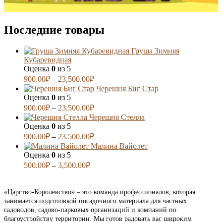
Последние товары
Груша Зимняя
Кубаревидная
Оценка
0
из 5
900.00
₽
–
23,500.00
₽
Черешня Биг Стар
Оценка
0
из 5
900.00
₽
–
23,500.00
₽
Черешня Стелла
Оценка
0
из 5
900.00
₽
–
23,500.00
₽
Малина Вайолет
Оценка
0
из 5
500.00
₽
–
3,500.00
₽
«Царство-Королевство» – это команда профессионалов, которая
занимается подготовкой посадочного материала для частных
садоводов, садово-парковых организаций и компаний по
благоустройству территории. Мы готов радовать вас широким