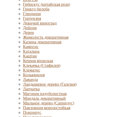
Гибискус (китайская роза)
Гинкго билоба
Глициния
Гортензия
Девичий виноград
Дейция
Дерен
Жимолость декоративная
Калина декоративная
Кампсис
Катальпа
Каштан
Керрия японская
Клекачка (Стафилея)
Клематис
Кольквиция
Лаванда
Ландышевое дерево (Галезия)
Лапчатка
Магония падуболистная
Миндаль декоративный
Мыльное дерево (Сапиндус)
Павловния морозостойкая
Понцирус