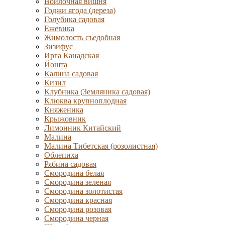
Войлочная вишня
Годжи ягода (дереза)
Голубика садовая
Ежевика
Жимолость съедобная
Зизифус
Ирга Канадская
Йошта
Калина садовая
Кизил
Клубника (Земляника садовая)
Клюква крупноплодная
Княженика
Крыжовник
Лимонник Китайский
Малина
Малина Тибетская (розолистная)
Облепиха
Рябина садовая
Смородина белая
Смородина зеленая
Смородина золотистая
Смородина красная
Смородина розовая
Смородина черная