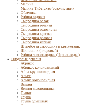
Малина
Малина Тибетская (розолистная)
Облепиха
Рябина садовая
Смородина белая
Смородина зеленая
Смородина золотистая
Смородина красная
Смородина розовая
Смородина черная
Штамбовая смородина и крыжовник
Шиповник (плодовый)
Рябина черноплодная (Черноплодка)
Плодовые деревья
Абрикос
Абрикос колоновидный
Айва крупноплодная
Алыча
Алыча колоновидная
Вишня
Вишня колоновидная
Гранат
Груша
Груша домашняя