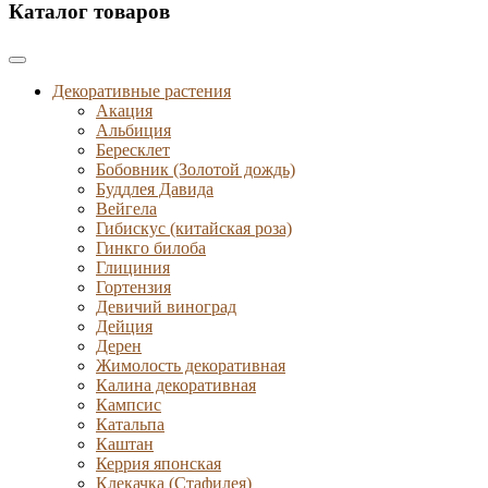
Каталог товаров
Декоративные растения
Акация
Альбиция
Бересклет
Бобовник (Золотой дождь)
Буддлея Давида
Вейгела
Гибискус (китайская роза)
Гинкго билоба
Глициния
Гортензия
Девичий виноград
Дейция
Дерен
Жимолость декоративная
Калина декоративная
Кампсис
Катальпа
Каштан
Керрия японская
Клекачка (Стафилея)