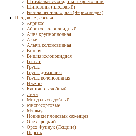
Штамбовая смородина и крыжовник
Шиповник (плодовый)
Рябина черноплодная (Черноплодка)
Плодовые деревья
Абрикос
Абрикос колоновидный
Айва крупноплодная
Алыча
Алыча колоновидная
Вишня
Вишня колоновидная
Гранат
Груша
Груша домашняя
Груша колоновидная
Инжир
Каштан съедобный
Личи
Миндаль съедобный
Многосортовые
Мушмула
Новинки плодовых саженцев
Орех грецкий
Орех Фундук (Лещина)
Персик