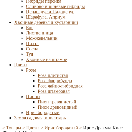
Гибриды персика
Сливово-вишневые гибриды
Церападус и Падоцерус
Шарафуга, Априум
Хвойные деревья и кустарники
Ель
Лиственница
Можжевельник
Пихта
Сосна
Туя
Хвойные на штамбе
Цветы
Розы
Роза плетистая
Роза флорибунда
Роза чайно-гибридная
Роза штамбовая
Пионы
Пион травянистый
Пион древовидный
Ирис бородатый
Земля садовая, инвентарь
>
Товары
>
Цветы
>
Ирис бородатый
>
Ирис Дракула Кисс