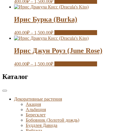
400.00
₽
–
1,500.00
₽
Выберите параметры
Ирис Бурка (Burka)
400.00
₽
–
1,500.00
₽
Выберите параметры
Ирис Джун Роуз (June Rose)
400.00
₽
–
1,500.00
₽
Выберите параметры
Каталог
Декоративные растения
Акация
Альбиция
Бересклет
Бобовник (Золотой дождь)
Буддлея Давида
Вейгела