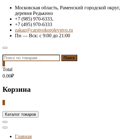
Skip
Московская область, Раменский городской округ,
to
деревня Редькино
content
+7 (985) 970-6333,
+7 (495) 970-6333
zakaz@carstvokorolevstvo.ru
Пн — Вск: с 9:00 до 21:00
Topbar
Menu
Искать:
Поиск
0
Total
0.00₽
Корзина
0
Каталог товаров
Главная