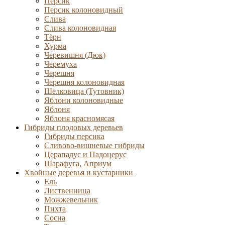
Персик
Персик колоновидный
Слива
Слива колоновидная
Тёрн
Хурма
Черевишня (Дюк)
Черемуха
Черешня
Черешня колоновидная
Шелковица (Тутовник)
Яблони колоновидные
Яблоня
Яблоня красномясая
Гибриды плодовых деревьев
Гибриды персика
Сливово-вишневые гибриды
Церападус и Падоцерус
Шарафуга, Априум
Хвойные деревья и кустарники
Ель
Лиственница
Можжевельник
Пихта
Сосна