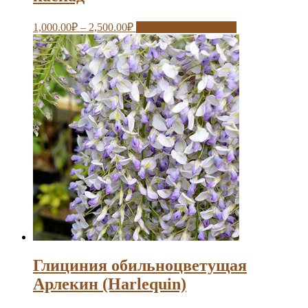
1,000.00
₽
–
2,500.00
₽
Выберите параметры
Глициния обильноцветущая
Арлекин (Harlequin)