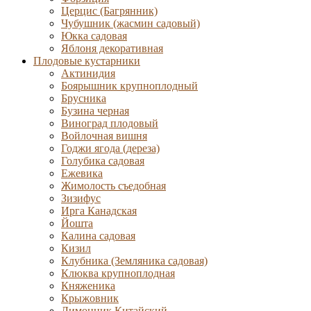
Церцис (Багрянник)
Чубушник (жасмин садовый)
Юкка садовая
Яблоня декоративная
Плодовые кустарники
Актинидия
Боярышник крупноплодный
Брусника
Бузина черная
Виноград плодовый
Войлочная вишня
Годжи ягода (дереза)
Голубика садовая
Ежевика
Жимолость съедобная
Зизифус
Ирга Канадская
Йошта
Калина садовая
Кизил
Клубника (Земляника садовая)
Клюква крупноплодная
Княженика
Крыжовник
Лимонник Китайский