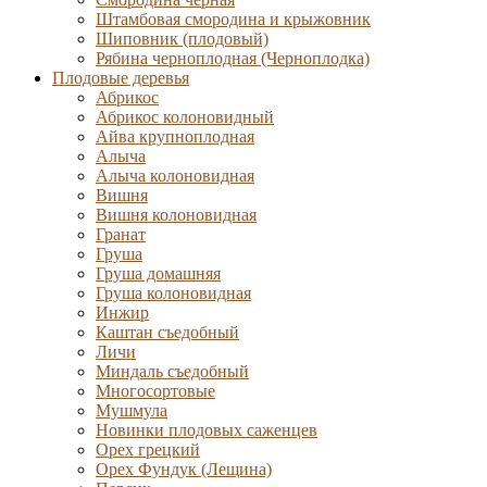
Штамбовая смородина и крыжовник
Шиповник (плодовый)
Рябина черноплодная (Черноплодка)
Плодовые деревья
Абрикос
Абрикос колоновидный
Айва крупноплодная
Алыча
Алыча колоновидная
Вишня
Вишня колоновидная
Гранат
Груша
Груша домашняя
Груша колоновидная
Инжир
Каштан съедобный
Личи
Миндаль съедобный
Многосортовые
Мушмула
Новинки плодовых саженцев
Орех грецкий
Орех Фундук (Лещина)