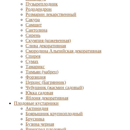
Пузыреплодник
Рододендрон
Розмарин лекарственный
Сакура
Самшит
Сантолина
Сирень
Скумпия (кожевенная)
Слива декоративная
Смородина Альпийская декоративная
Спирея
Сумах
Тамарикс
Тимьян (чабрец)
Форзиция
Церцис (Багрянник)
Чубушник (жасмин садовый)
Юкка садовая
Яблоня декоративная
Плодовые кустарники
Актинидия
Боярышник крупноплодный
Брусника
Бузина черная
Виноград плодовый