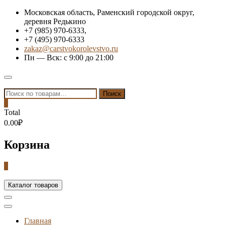
Skip
Московская область, Раменский городской округ,
to
деревня Редькино
content
+7 (985) 970-6333,
+7 (495) 970-6333
zakaz@carstvokorolevstvo.ru
Пн — Вск: с 9:00 до 21:00
Topbar
Menu
Искать:
Поиск
0
Total
0.00₽
Корзина
0
Каталог товаров
Главная