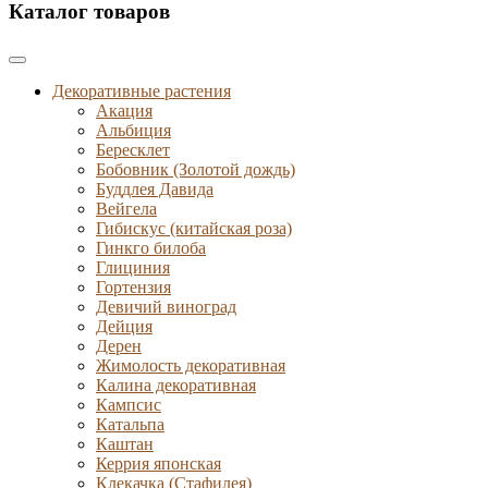
Каталог товаров
Декоративные растения
Акация
Альбиция
Бересклет
Бобовник (Золотой дождь)
Буддлея Давида
Вейгела
Гибискус (китайская роза)
Гинкго билоба
Глициния
Гортензия
Девичий виноград
Дейция
Дерен
Жимолость декоративная
Калина декоративная
Кампсис
Катальпа
Каштан
Керрия японская
Клекачка (Стафилея)