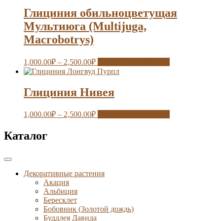
Глициния обильноцветущая
Мультиюга (Multijuga,
Macrobotrys)
1,000.00
₽
–
2,500.00
₽
Выберите параметры
Глициния Нивея
1,000.00
₽
–
2,500.00
₽
Выберите параметры
Каталог
Декоративные растения
Акация
Альбиция
Бересклет
Бобовник (Золотой дождь)
Буддлея Давида