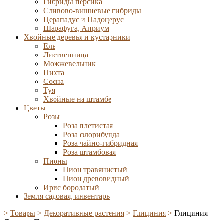
Гибриды персика
Сливово-вишневые гибриды
Церападус и Падоцерус
Шарафуга, Априум
Хвойные деревья и кустарники
Ель
Лиственница
Можжевельник
Пихта
Сосна
Туя
Хвойные на штамбе
Цветы
Розы
Роза плетистая
Роза флорибунда
Роза чайно-гибридная
Роза штамбовая
Пионы
Пион травянистый
Пион древовидный
Ирис бородатый
Земля садовая, инвентарь
>
Товары
>
Декоративные растения
>
Глициния
>
Глициния