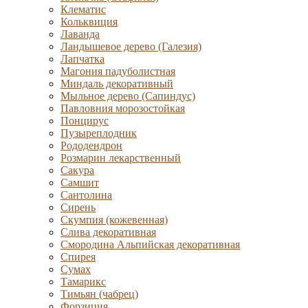
Клематис
Кольквиция
Лаванда
Ландышевое дерево (Галезия)
Лапчатка
Магония падуболистная
Миндаль декоративный
Мыльное дерево (Сапиндус)
Павловния морозостойкая
Понцирус
Пузыреплодник
Рододендрон
Розмарин лекарственный
Сакура
Самшит
Сантолина
Сирень
Скумпия (кожевенная)
Слива декоративная
Смородина Альпийская декоративная
Спирея
Сумах
Тамарикс
Тимьян (чабрец)
Форзиция