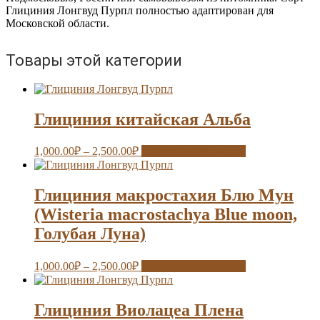
Глициния Лонгвуд Пурпл полностью адаптирован для
Московской области.
Товары этой категории
Глициния китайская Альба
1,000.00
₽
–
2,500.00
₽
Выберите параметры
Глициния макростахия Блю Мун
(Wisteria macrostachya Blue moon,
Голубая Луна)
1,000.00
₽
–
2,500.00
₽
Выберите параметры
Глициния Виолацеа Плена