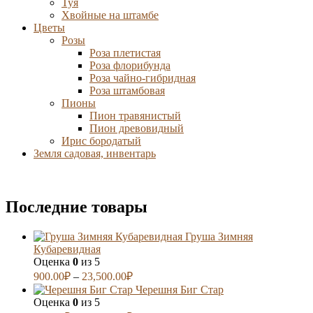
Туя
Хвойные на штамбе
Цветы
Розы
Роза плетистая
Роза флорибунда
Роза чайно-гибридная
Роза штамбовая
Пионы
Пион травянистый
Пион древовидный
Ирис бородатый
Земля садовая, инвентарь
Последние товары
Груша Зимняя
Кубаревидная
Оценка
0
из 5
900.00
₽
–
23,500.00
₽
Черешня Биг Стар
Оценка
0
из 5