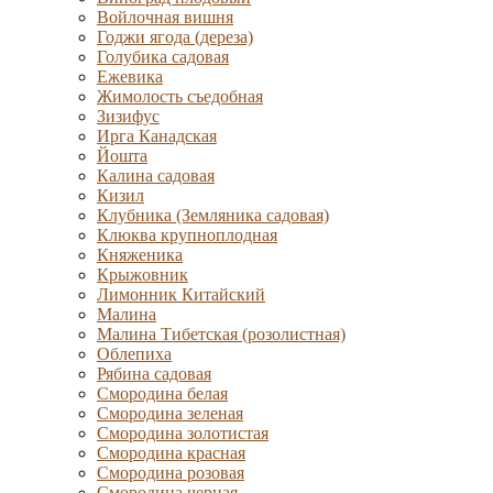
Войлочная вишня
Годжи ягода (дереза)
Голубика садовая
Ежевика
Жимолость съедобная
Зизифус
Ирга Канадская
Йошта
Калина садовая
Кизил
Клубника (Земляника садовая)
Клюква крупноплодная
Княженика
Крыжовник
Лимонник Китайский
Малина
Малина Тибетская (розолистная)
Облепиха
Рябина садовая
Смородина белая
Смородина зеленая
Смородина золотистая
Смородина красная
Смородина розовая
Смородина черная