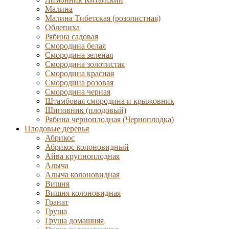
Малина
Малина Тибетская (розолистная)
Облепиха
Рябина садовая
Смородина белая
Смородина зеленая
Смородина золотистая
Смородина красная
Смородина розовая
Смородина черная
Штамбовая смородина и крыжовник
Шиповник (плодовый)
Рябина черноплодная (Черноплодка)
Плодовые деревья
Абрикос
Абрикос колоновидный
Айва крупноплодная
Алыча
Алыча колоновидная
Вишня
Вишня колоновидная
Гранат
Груша
Груша домашняя