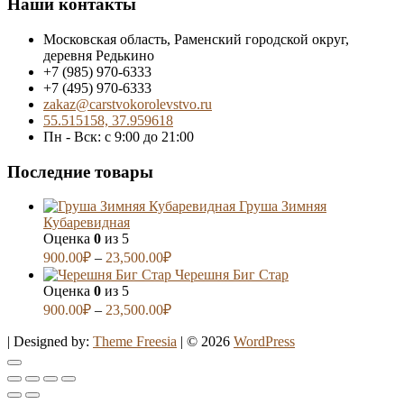
Наши контакты
Московская область, Раменский городской округ,
деревня Редькино
+7 (985) 970-6333
+7 (495) 970-6333
zakaz@carstvokorolevstvo.ru
55.515158, 37.959618
Пн - Вск: с 9:00 до 21:00
Последние товары
Груша Зимняя
Кубаревидная
Оценка
0
из 5
900.00
₽
–
23,500.00
₽
Черешня Биг Стар
Оценка
0
из 5
900.00
₽
–
23,500.00
₽
| Designed by:
Theme Freesia
| © 2026
WordPress
Go
to
top