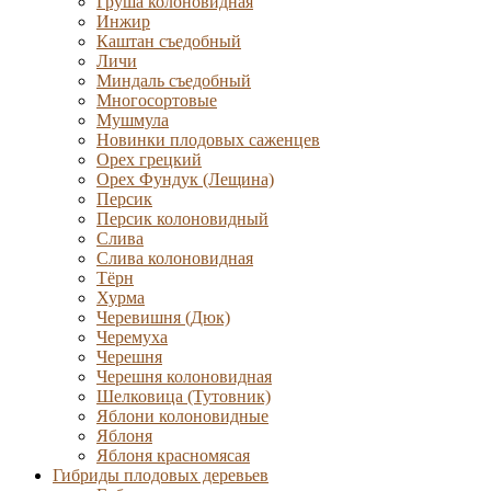
Груша колоновидная
Инжир
Каштан съедобный
Личи
Миндаль съедобный
Многосортовые
Мушмула
Новинки плодовых саженцев
Орех грецкий
Орех Фундук (Лещина)
Персик
Персик колоновидный
Слива
Слива колоновидная
Тёрн
Хурма
Черевишня (Дюк)
Черемуха
Черешня
Черешня колоновидная
Шелковица (Тутовник)
Яблони колоновидные
Яблоня
Яблоня красномясая
Гибриды плодовых деревьев