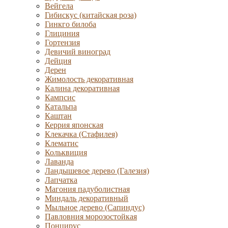
Вейгела
Гибискус (китайская роза)
Гинкго билоба
Глициния
Гортензия
Девичий виноград
Дейция
Дерен
Жимолость декоративная
Калина декоративная
Кампсис
Катальпа
Каштан
Керрия японская
Клекачка (Стафилея)
Клематис
Кольквиция
Лаванда
Ландышевое дерево (Галезия)
Лапчатка
Магония падуболистная
Миндаль декоративный
Мыльное дерево (Сапиндус)
Павловния морозостойкая
Понцирус