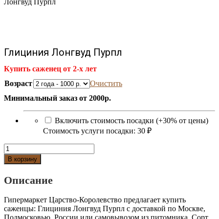
Лонгвуд Пурпл
Глициния Лонгвуд Пурпл
Купить саженец от 2-х лет
Возраст
Очистить
Минимальный заказ от 2000р.
Включить стоимость посадки (+30% от цены)
Стоимость услуги посадки:
30 ₽
Количество
Глициния
В корзину
Лонгвуд
Пурпл
Описание
Гипермаркет Царство-Королевство предлагает купить
саженцы: Глициния Лонгвуд Пурпл с доставкой по Москве,
Подмосковью, России или самовывозом из питомника. Сорт