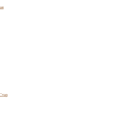
ая
Стар