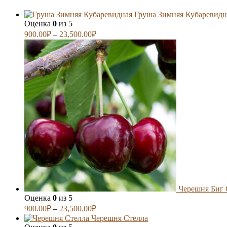
Груша Зимняя Кубаревидн
Оценка
0
из 5
900.00
₽
–
23,500.00
₽
Черешня Биг 
Оценка
0
из 5
900.00
₽
–
23,500.00
₽
Черешня Стелла