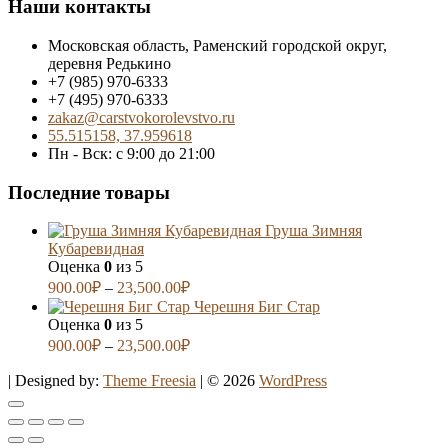
Наши контакты
Московская область, Раменский городской округ,
деревня Редькино
+7 (985) 970-6333
+7 (495) 970-6333
zakaz@carstvokorolevstvo.ru
55.515158, 37.959618
Пн - Вск: с 9:00 до 21:00
Последние товары
Груша Зимняя
Кубаревидная
Оценка
0
из 5
900.00
₽
–
23,500.00
₽
Черешня Биг Стар
Оценка
0
из 5
900.00
₽
–
23,500.00
₽
| Designed by:
Theme Freesia
| © 2026
WordPress
Go
to
top