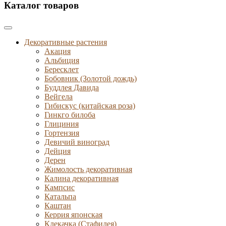
Каталог товаров
Декоративные растения
Акация
Альбиция
Бересклет
Бобовник (Золотой дождь)
Буддлея Давида
Вейгела
Гибискус (китайская роза)
Гинкго билоба
Глициния
Гортензия
Девичий виноград
Дейция
Дерен
Жимолость декоративная
Калина декоративная
Кампсис
Катальпа
Каштан
Керрия японская
Клекачка (Стафилея)