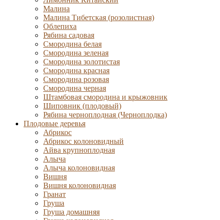
Малина
Малина Тибетская (розолистная)
Облепиха
Рябина садовая
Смородина белая
Смородина зеленая
Смородина золотистая
Смородина красная
Смородина розовая
Смородина черная
Штамбовая смородина и крыжовник
Шиповник (плодовый)
Рябина черноплодная (Черноплодка)
Плодовые деревья
Абрикос
Абрикос колоновидный
Айва крупноплодная
Алыча
Алыча колоновидная
Вишня
Вишня колоновидная
Гранат
Груша
Груша домашняя