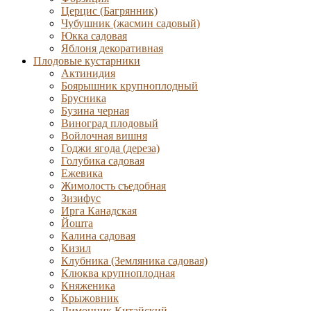
Церцис (Багрянник)
Чубушник (жасмин садовый)
Юкка садовая
Яблоня декоративная
Плодовые кустарники
Актинидия
Боярышник крупноплодный
Брусника
Бузина черная
Виноград плодовый
Войлочная вишня
Годжи ягода (дереза)
Голубика садовая
Ежевика
Жимолость съедобная
Зизифус
Ирга Канадская
Йошта
Калина садовая
Кизил
Клубника (Земляника садовая)
Клюква крупноплодная
Княженика
Крыжовник
Лимонник Китайский