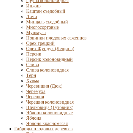
Груша колоновидная
Инжир
Каштан съедобный
Личи
Миндаль съедобный
Многосортовые
Мушмула
Новинки плодовых саженцев
Орех грецкий
Орех Фундук (Лещина)
Персик
Персик колоновидный
Слива
Слива колоновидная
Тёрн
Хурма
Черевишня (Дюк)
Черемуха
Черешня
Черешня колоновидная
Шелковица (Тутовник)
Яблони колоновидные
Яблоня
Яблоня красномясая
Гибриды плодовых деревьев