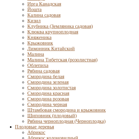
Ирга Канадская
Йошта
Калина садовая
Кизил
Клубника (Земляника садовая)
Клюква крупноплодная
Княженика
Крыжовник
Лимонник Китайский
Малина
Малина Тибетская (розолистная)
Облепиха
Рябина садовая
Смородина белая
Смородина зеленая
Смородина золотистая
Смородина красная
Смородина розовая
Смородина черная
Штамбовая смородина и крыжовник
Шиповник (плодовый)
Рябина черноплодная (Черноплодка)
Плодовые деревья
Абрикос
Абрикос колоновидный