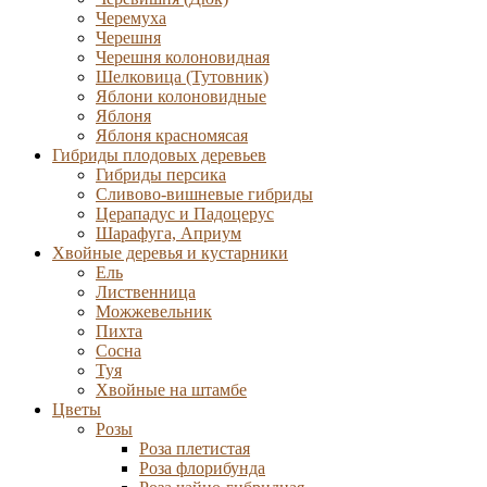
Черемуха
Черешня
Черешня колоновидная
Шелковица (Тутовник)
Яблони колоновидные
Яблоня
Яблоня красномясая
Гибриды плодовых деревьев
Гибриды персика
Сливово-вишневые гибриды
Церападус и Падоцерус
Шарафуга, Априум
Хвойные деревья и кустарники
Ель
Лиственница
Можжевельник
Пихта
Сосна
Туя
Хвойные на штамбе
Цветы
Розы
Роза плетистая
Роза флорибунда