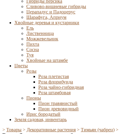
Гибриды персика
Сливово-вишневые гибриды
Церападус и Падоцерус
Шарафуга, Априум
Хвойные деревья и кустарники
Ель
Лиственница
Можжевельник
Пихта
Сосна
Туя
Хвойные на штамбе
Цветы
Розы
Роза плетистая
Роза флорибунда
Роза чайно-гибридная
Роза штамбовая
Пионы
Пион травянистый
Пион древовидный
Ирис бородатый
Земля садовая, инвентарь
>
Товары
>
Декоративные растения
>
Тимьян (чабрец)
>