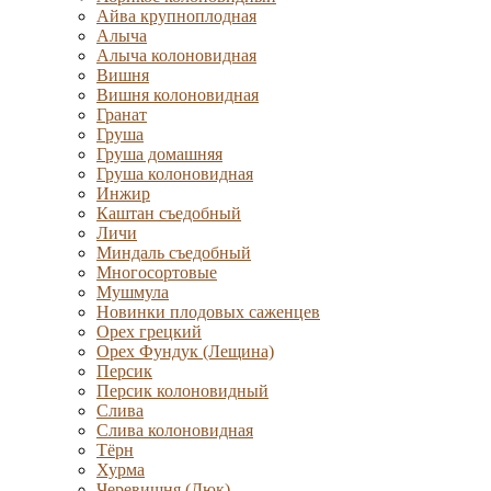
Айва крупноплодная
Алыча
Алыча колоновидная
Вишня
Вишня колоновидная
Гранат
Груша
Груша домашняя
Груша колоновидная
Инжир
Каштан съедобный
Личи
Миндаль съедобный
Многосортовые
Мушмула
Новинки плодовых саженцев
Орех грецкий
Орех Фундук (Лещина)
Персик
Персик колоновидный
Слива
Слива колоновидная
Тёрн
Хурма
Черевишня (Дюк)