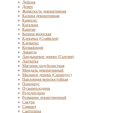
Дейция
Дерен
Жимолость декоративная
Калина декоративная
Кампсис
Катальпа
Каштан
Керрия японская
Клекачка (Стафилея)
Клематис
Кольквиция
Лаванда
Ландышевое дерево (Галезия)
Лапчатка
Магония падуболистная
Миндаль декоративный
Мыльное дерево (Сапиндус)
Павловния морозостойкая
Понцирус
Пузыреплодник
Рододендрон
Розмарин лекарственный
Сакура
Самшит
Сантолина