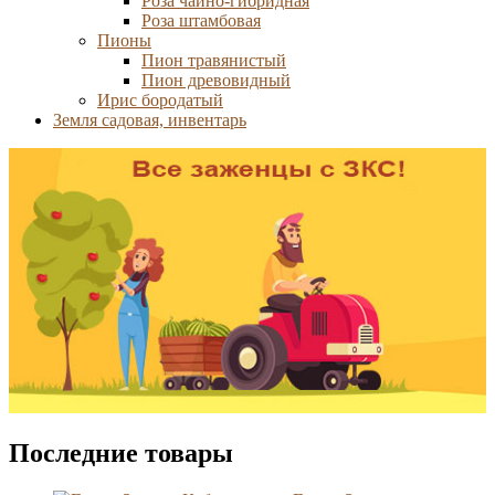
Роза чайно-гибридная
Роза штамбовая
Пионы
Пион травянистый
Пион древовидный
Ирис бородатый
Земля садовая, инвентарь
Последние товары