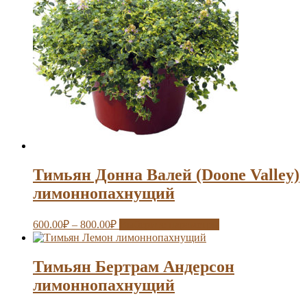
Тимьян Донна Валей (Doone Valley)
лимоннопахнущий
600.00
₽
–
800.00
₽
Выберите параметры
Тимьян Бертрам Андерсон
лимоннопахнущий