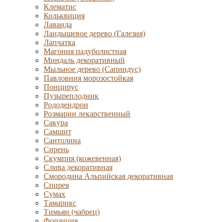
Клематис
Кольквиция
Лаванда
Ландышевое дерево (Галезия)
Лапчатка
Магония падуболистная
Миндаль декоративный
Мыльное дерево (Сапиндус)
Павловния морозостойкая
Понцирус
Пузыреплодник
Рододендрон
Розмарин лекарственный
Сакура
Самшит
Сантолина
Сирень
Скумпия (кожевенная)
Слива декоративная
Смородина Альпийская декоративная
Спирея
Сумах
Тамарикс
Тимьян (чабрец)
Форзиция