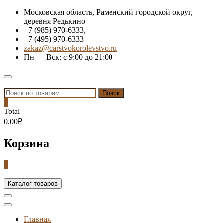
Skip
Московская область, Раменский городской округ,
to
деревня Редькино
content
+7 (985) 970-6333,
+7 (495) 970-6333
zakaz@carstvokorolevstvo.ru
Пн — Вск: с 9:00 до 21:00
Topbar
Menu
Искать:
Поиск
0
Total
0.00₽
Корзина
0
Каталог товаров
Главная