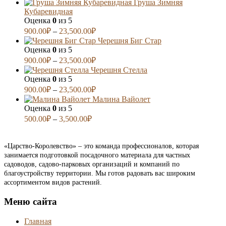
Груша Зимняя
Кубаревидная
Оценка
0
из 5
900.00
₽
–
23,500.00
₽
Черешня Биг Стар
Оценка
0
из 5
900.00
₽
–
23,500.00
₽
Черешня Стелла
Оценка
0
из 5
900.00
₽
–
23,500.00
₽
Малина Вайолет
Оценка
0
из 5
500.00
₽
–
3,500.00
₽
«Царство-Королевство» – это команда профессионалов, которая
занимается подготовкой посадочного материала для частных
садоводов, садово-парковых организаций и компаний по
благоустройству территории. Мы готов радовать вас широким
ассортиментом видов растений.
Меню сайта
Главная