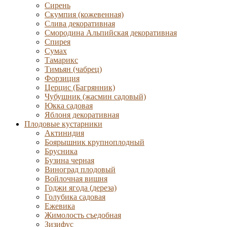
Сирень
Скумпия (кожевенная)
Слива декоративная
Смородина Альпийская декоративная
Спирея
Сумах
Тамарикс
Тимьян (чабрец)
Форзиция
Церцис (Багрянник)
Чубушник (жасмин садовый)
Юкка садовая
Яблоня декоративная
Плодовые кустарники
Актинидия
Боярышник крупноплодный
Брусника
Бузина черная
Виноград плодовый
Войлочная вишня
Годжи ягода (дереза)
Голубика садовая
Ежевика
Жимолость съедобная
Зизифус