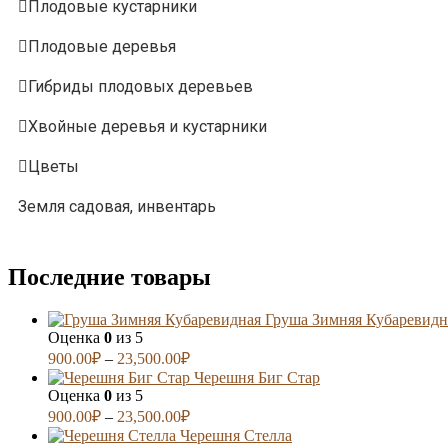
Плодовые кустарники
Плодовые деревья
Гибриды плодовых деревьев
Хвойные деревья и кустарники
Цветы
Земля садовая, инвентарь
Последние товары
Груша Зимняя Кубаревидн
Оценка
0
из 5
900.00
₽
–
23,500.00
₽
Черешня Биг Стар
Оценка
0
из 5
900.00
₽
–
23,500.00
₽
Черешня Стелла