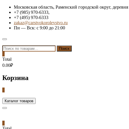
Skip
Московская область, Раменский городской округ, деревня
to
+7 (985) 970-6333,
content
+7 (495) 970-6333
zakaz@carstvokorolevstvo.ru
Пн — Вск: с 9:00 до 21:00
Topbar
Menu
Искать:
Поиск
0
Total
0.00₽
Корзина
0
Каталог товаров
0
Total