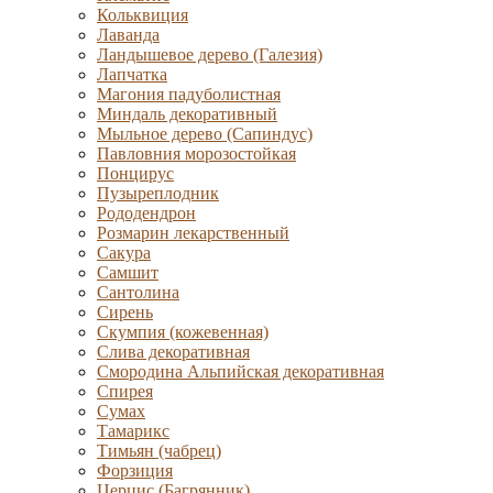
Кольквиция
Лаванда
Ландышевое дерево (Галезия)
Лапчатка
Магония падуболистная
Миндаль декоративный
Мыльное дерево (Сапиндус)
Павловния морозостойкая
Понцирус
Пузыреплодник
Рододендрон
Розмарин лекарственный
Сакура
Самшит
Сантолина
Сирень
Скумпия (кожевенная)
Слива декоративная
Смородина Альпийская декоративная
Спирея
Сумах
Тамарикс
Тимьян (чабрец)
Форзиция
Церцис (Багрянник)