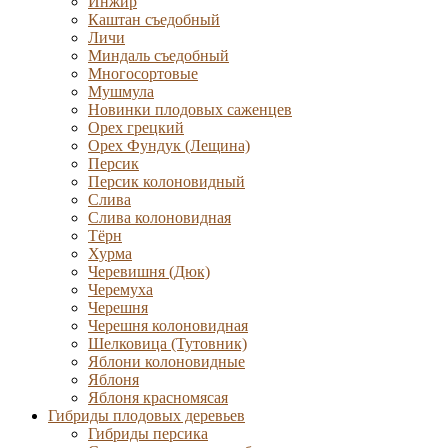
Инжир
Каштан съедобный
Личи
Миндаль съедобный
Многосортовые
Мушмула
Новинки плодовых саженцев
Орех грецкий
Орех Фундук (Лещина)
Персик
Персик колоновидный
Слива
Слива колоновидная
Тёрн
Хурма
Черевишня (Дюк)
Черемуха
Черешня
Черешня колоновидная
Шелковица (Тутовник)
Яблони колоновидные
Яблоня
Яблоня красномясая
Гибриды плодовых деревьев
Гибриды персика