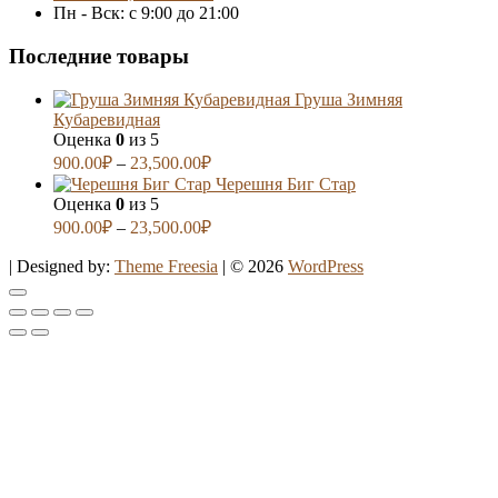
Пн - Вск: с 9:00 до 21:00
Последние товары
Груша Зимняя
Кубаревидная
Оценка
0
из 5
900.00
₽
–
23,500.00
₽
Черешня Биг Стар
Оценка
0
из 5
900.00
₽
–
23,500.00
₽
| Designed by:
Theme Freesia
| © 2026
WordPress
Go
to
top