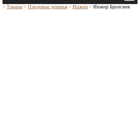
>
Товары
>
Плодовые деревья
>
Инжир
>
Инжир Брунсвик