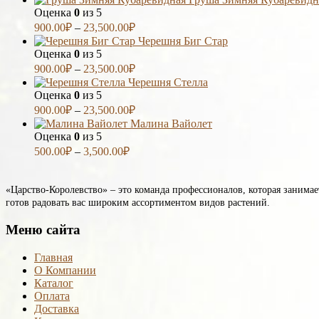
Оценка
0
из 5
900.00
₽
–
23,500.00
₽
Черешня Биг Стар
Оценка
0
из 5
900.00
₽
–
23,500.00
₽
Черешня Стелла
Оценка
0
из 5
900.00
₽
–
23,500.00
₽
Малина Вайолет
Оценка
0
из 5
500.00
₽
–
3,500.00
₽
«Царство-Королевство» – это команда профессионалов, которая занима
готов радовать вас широким ассортиментом видов растений.
Меню сайта
Главная
О Компании
Каталог
Оплата
Доставка