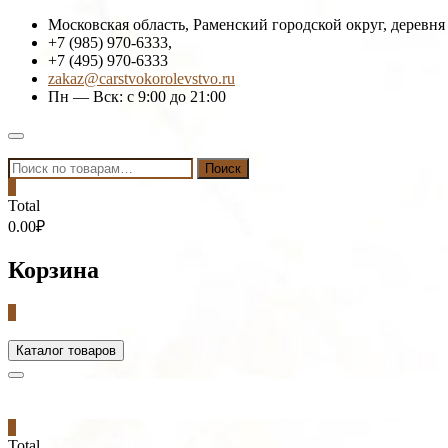
Skip
Московская область, Раменский городской округ, деревня
to
+7 (985) 970-6333,
content
+7 (495) 970-6333
zakaz@carstvokorolevstvo.ru
Пн — Вск: с 9:00 до 21:00
Topbar
Menu
Искать:
Поиск
0
Total
0.00₽
Корзина
0
Каталог товаров
0
Total