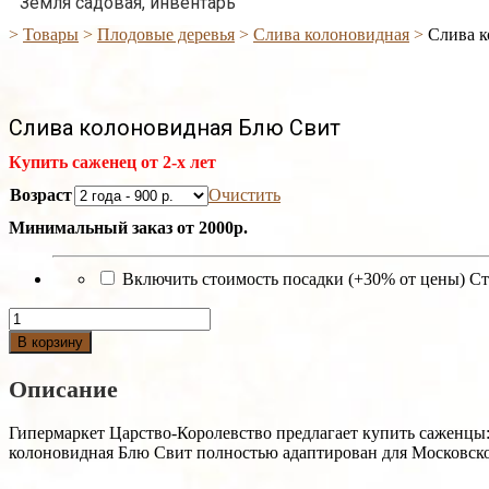
Земля садовая, инвентарь
>
Товары
>
Плодовые деревья
>
Слива колоновидная
>
Слива к
Слива колоновидная Блю Свит
Купить саженец от 2-х лет
Возраст
Очистить
Минимальный заказ от 2000р.
Включить стоимость посадки (+30% от цены)
Ст
Количество
Слива
В корзину
колоновидная
Блю
Описание
Свит
Гипермаркет Царство-Королевство предлагает купить саженцы
колоновидная Блю Свит полностью адаптирован для Московско