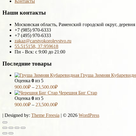
Контакты
Наши контакты
Московская область, Раменский городской округ, деревня
+7 (985) 970-6333
+7 (495) 970-6333
zakaz@carstvokorolevstvo.ru
55.515158, 37.959618
Пн - Вск: с 9:00 до 21:00
Последние товары
Груша Зимняя Кубаревидн
Оценка
0
из 5
900.00
₽
–
23,500.00
₽
Черешня Биг Стар
Оценка
0
из 5
900.00
₽
–
23,500.00
₽
| Designed by:
Theme Freesia
| © 2026
WordPress
Go
to
top