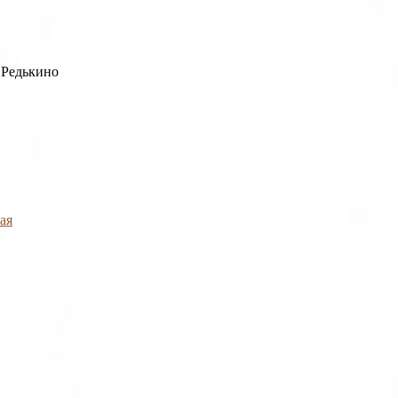
 Редькино
ая