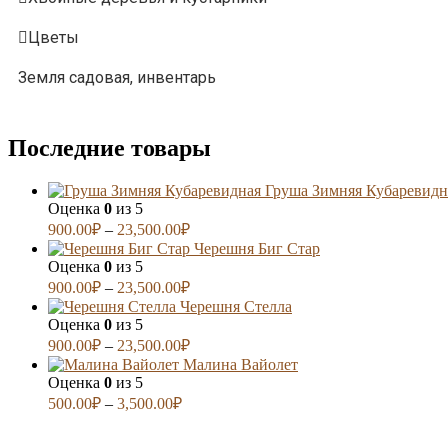
Цветы
Земля садовая, инвентарь
Последние товары
Груша Зимняя Кубаревидн
Оценка
0
из 5
900.00
₽
–
23,500.00
₽
Черешня Биг Стар
Оценка
0
из 5
900.00
₽
–
23,500.00
₽
Черешня Стелла
Оценка
0
из 5
900.00
₽
–
23,500.00
₽
Малина Вайолет
Оценка
0
из 5
500.00
₽
–
3,500.00
₽