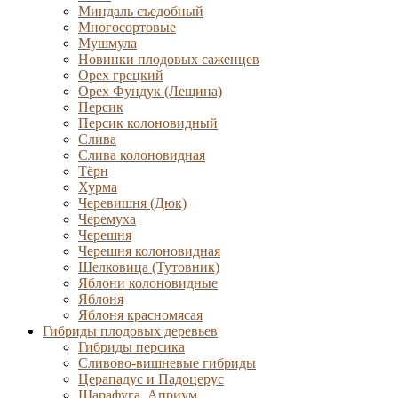
Миндаль съедобный
Многосортовые
Мушмула
Новинки плодовых саженцев
Орех грецкий
Орех Фундук (Лещина)
Персик
Персик колоновидный
Слива
Слива колоновидная
Тёрн
Хурма
Черевишня (Дюк)
Черемуха
Черешня
Черешня колоновидная
Шелковица (Тутовник)
Яблони колоновидные
Яблоня
Яблоня красномясая
Гибриды плодовых деревьев
Гибриды персика
Сливово-вишневые гибриды
Церападус и Падоцерус
Шарафуга, Априум