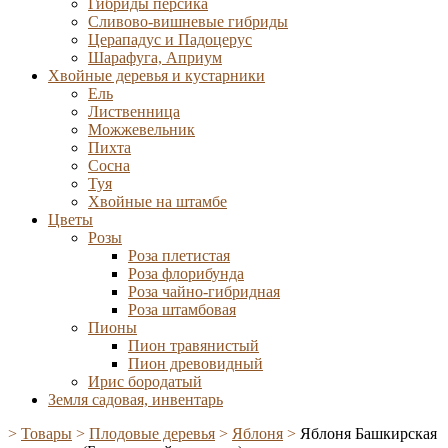
Гибриды персика
Сливово-вишневые гибриды
Церападус и Падоцерус
Шарафуга, Априум
Хвойные деревья и кустарники
Ель
Лиственница
Можжевельник
Пихта
Сосна
Туя
Хвойные на штамбе
Цветы
Розы
Роза плетистая
Роза флорибунда
Роза чайно-гибридная
Роза штамбовая
Пионы
Пион травянистый
Пион древовидный
Ирис бородатый
Земля садовая, инвентарь
>
Товары
>
Плодовые деревья
>
Яблоня
>
Яблоня Башкирская