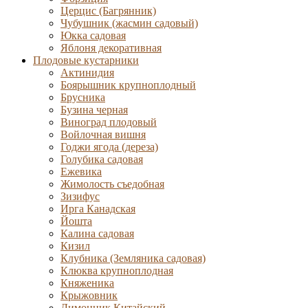
Церцис (Багрянник)
Чубушник (жасмин садовый)
Юкка садовая
Яблоня декоративная
Плодовые кустарники
Актинидия
Боярышник крупноплодный
Брусника
Бузина черная
Виноград плодовый
Войлочная вишня
Годжи ягода (дереза)
Голубика садовая
Ежевика
Жимолость съедобная
Зизифус
Ирга Канадская
Йошта
Калина садовая
Кизил
Клубника (Земляника садовая)
Клюква крупноплодная
Княженика
Крыжовник
Лимонник Китайский