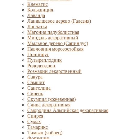
Клематис
Кольквиция
Лаванда
Ландышевое дерево (Галезия)
Лапчатка
Магония падуболистная
Миндаль декоративный
Мыльное дерево (Сапиндус)
Павловния морозостойкая
Понцирус
Пузыреплодник
Рододендрон
Розмарин лекарственный
Сакура
Самшит
Сантолина
Сирень
Скумпия (кожевенная)
Слива декоративная
Смородина Альпийская декоративная
Спирея
Сумах
Тамарикс
Тимьян (чабрец)
Форзиция