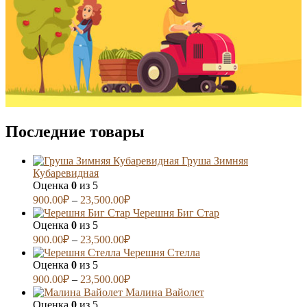
Последние товары
Груша Зимняя
Кубаревидная
Оценка
0
из 5
900.00
₽
–
23,500.00
₽
Черешня Биг Стар
Оценка
0
из 5
900.00
₽
–
23,500.00
₽
Черешня Стелла
Оценка
0
из 5
900.00
₽
–
23,500.00
₽
Малина Вайолет
Оценка
0
из 5