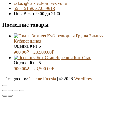
zakaz@carstvokorolevstvo.ru
55.515158, 37.959618
Пн - Вск: с 9:00 до 21:00
Последние товары
Груша Зимняя
Кубаревидная
Оценка
0
из 5
900.00
₽
–
23,500.00
₽
Черешня Биг Стар
Оценка
0
из 5
900.00
₽
–
23,500.00
₽
| Designed by:
Theme Freesia
| © 2026
WordPress
Go
to
top