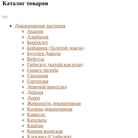
Каталог товаров
Декоративные растения
Акация
Альбиция
Бересклет
Бобовник (Золотой дождь)
Буддлея Давида
Вейгела
Гибискус (китайская роза)
Гинкго билоба
Глициния
Гортензия
Девичий виноград
Дейция
Дерен
Жимолость декоративная
Калина декоративная
Кампсис
Катальпа
Каштан
Керрия японская
Клекачка (Стафилея)