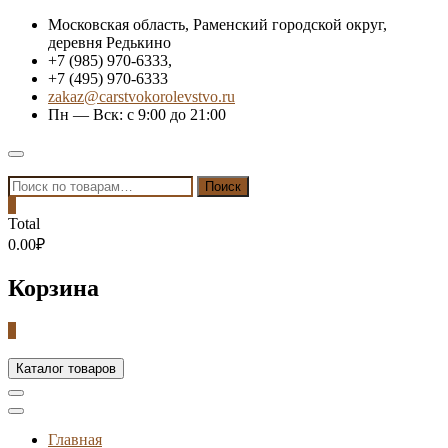
Skip
Московская область, Раменский городской округ,
to
деревня Редькино
content
+7 (985) 970-6333,
+7 (495) 970-6333
zakaz@carstvokorolevstvo.ru
Пн — Вск: с 9:00 до 21:00
Topbar
Menu
Искать:
Поиск
0
Total
0.00₽
Корзина
0
Каталог товаров
Главная