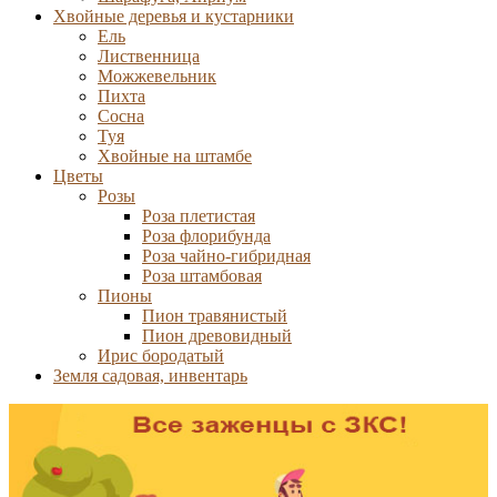
Хвойные деревья и кустарники
Ель
Лиственница
Можжевельник
Пихта
Сосна
Туя
Хвойные на штамбе
Цветы
Розы
Роза плетистая
Роза флорибунда
Роза чайно-гибридная
Роза штамбовая
Пионы
Пион травянистый
Пион древовидный
Ирис бородатый
Земля садовая, инвентарь