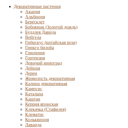
Декоративные растения
Акация
Альбиция
Бересклет
Бобовник (Золотой дождь)
Буддлея Давида
Вейгела
Гибискус (китайская роза)
Гинкго билоба
Глициния
Гортензия
Девичий виноград
Дейция
Дерен
Жимолость декоративная
Калина декоративная
Кампсис
Катальпа
Каштан
Керрия японская
Клекачка (Стафилея)
Клематис
Кольквиция
Лаванда