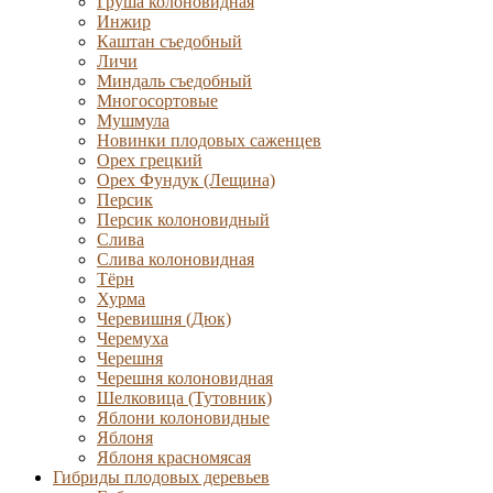
Груша колоновидная
Инжир
Каштан съедобный
Личи
Миндаль съедобный
Многосортовые
Мушмула
Новинки плодовых саженцев
Орех грецкий
Орех Фундук (Лещина)
Персик
Персик колоновидный
Слива
Слива колоновидная
Тёрн
Хурма
Черевишня (Дюк)
Черемуха
Черешня
Черешня колоновидная
Шелковица (Тутовник)
Яблони колоновидные
Яблоня
Яблоня красномясая
Гибриды плодовых деревьев