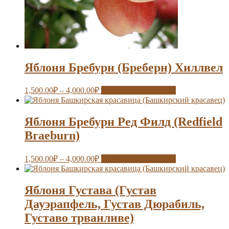
Яблоня Бребурн (Бреберн) Хиллвел
1,500.00
₽
–
4,000.00
₽
Выберите параметры
Яблоня Бребурн Ред Филд (Redfield
Braeburn)
1,500.00
₽
–
4,000.00
₽
Выберите параметры
Яблоня Густава (Густав
Дауэрапфель, Густав Дюрабиль,
Густаво трванливе)