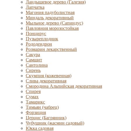
Ландышевое дерево (Галезия)
Лапчатка
Магония падуболистная
Миндаль декоративный
Мыльное дерево (Сапиндус)
Павловния морозостойкая
Понцирус
Пузыреплодник
Рододендрон
Розмарин лекарственный
Сакура
Самшит
Сантолина
Сирень
Скумпия (кожевенная)
Слива декоративная
Смородина Альпийская декоративная
Спирея
Сумах
Тамарикс
Тимьян (чабрец)
Форзиция
Церцис (Багрянник)
Чубушник (жасмин садовый)
Юкка садовая