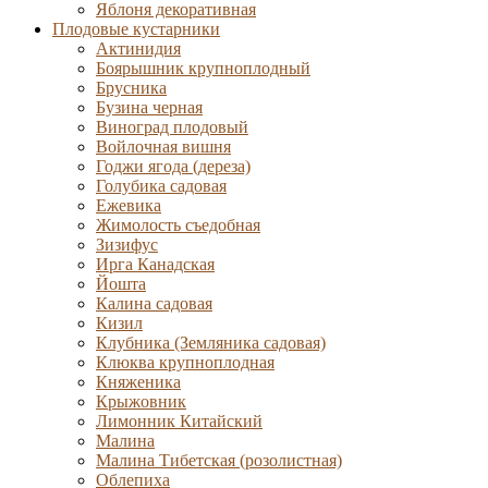
Яблоня декоративная
Плодовые кустарники
Актинидия
Боярышник крупноплодный
Брусника
Бузина черная
Виноград плодовый
Войлочная вишня
Годжи ягода (дереза)
Голубика садовая
Ежевика
Жимолость съедобная
Зизифус
Ирга Канадская
Йошта
Калина садовая
Кизил
Клубника (Земляника садовая)
Клюква крупноплодная
Княженика
Крыжовник
Лимонник Китайский
Малина
Малина Тибетская (розолистная)
Облепиха