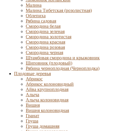
Малина
Малина Тибетская (розолистная)
Облепиха
Рябина садовая
Смородина белая
Смородина зеленая
Смородина золотистая
Смородина красная
Смородина розовая
Смородина черная
Штамбовая смородина и крыжовник
Шиповник (плодовый)
Рябина черноплодная (Черноплодка)
Плодовые деревья
Абрикос
Абрикос колоновидный
Айва крупноплодная
Алыча
Алыча колоновидная
Вишня
Вишня колоновидная
Гранат
Груша
Груша домашняя