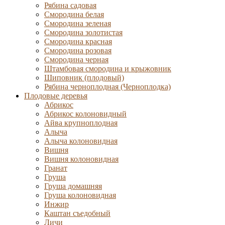
Рябина садовая
Смородина белая
Смородина зеленая
Смородина золотистая
Смородина красная
Смородина розовая
Смородина черная
Штамбовая смородина и крыжовник
Шиповник (плодовый)
Рябина черноплодная (Черноплодка)
Плодовые деревья
Абрикос
Абрикос колоновидный
Айва крупноплодная
Алыча
Алыча колоновидная
Вишня
Вишня колоновидная
Гранат
Груша
Груша домашняя
Груша колоновидная
Инжир
Каштан съедобный
Личи