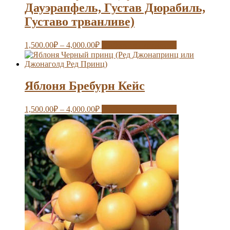
Дауэрапфель, Густав Дюрабиль,
Густаво трванливе)
1,500.00
₽
–
4,000.00
₽
Выберите параметры
Яблоня Бребурн Кейс
1,500.00
₽
–
4,000.00
₽
Выберите параметры