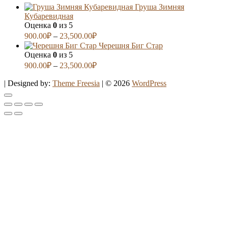
Груша Зимняя
Кубаревидная
Оценка
0
из 5
900.00
₽
–
23,500.00
₽
Черешня Биг Стар
Оценка
0
из 5
900.00
₽
–
23,500.00
₽
| Designed by:
Theme Freesia
| © 2026
WordPress
Go
to
top