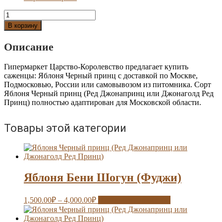
Количество
Яблоня
В корзину
Черный
принц
Описание
(Ред
Джонапринц
Гипермаркет Царство-Королевство предлагает купить
или
саженцы: Яблоня Черный принц с доставкой по Москве,
Джонаголд
Подмосковью, России или самовывозом из питомника. Сорт
Ред
Яблоня Черный принц (Ред Джонапринц или Джонаголд Ред
Принц)
Принц) полностью адаптирован для Московской области.
Товары этой категории
Яблоня Бени Шогун (Фуджи)
1,500.00
₽
–
4,000.00
₽
Выберите параметры