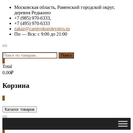
Skip
Московская область, Раменский городской округ,
to
деревня Редькино
content
+7 (985) 970-6333,
+7 (495) 970-6333
zakaz@carstvokorolevstvo.ru
Пн — Вск: с 9:00 до 21:00
Topbar
Menu
Искать:
Поиск
0
Total
0.00₽
Корзина
0
Каталог товаров
0