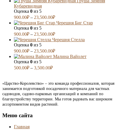
Груша Зимняя
Кубаревидная
Оценка
0
из 5
900.00
₽
–
23,500.00
₽
Черешня Биг Стар
Оценка
0
из 5
900.00
₽
–
23,500.00
₽
Черешня Стелла
Оценка
0
из 5
900.00
₽
–
23,500.00
₽
Малина Вайолет
Оценка
0
из 5
500.00
₽
–
3,500.00
₽
«Царство-Королевство» – это команда профессионалов, которая
занимается подготовкой посадочного материала для частных
садоводов, садово-парковых организаций и компаний по
благоустройству территории. Мы готов радовать вас широким
ассортиментом видов растений.
Меню сайта
Главная