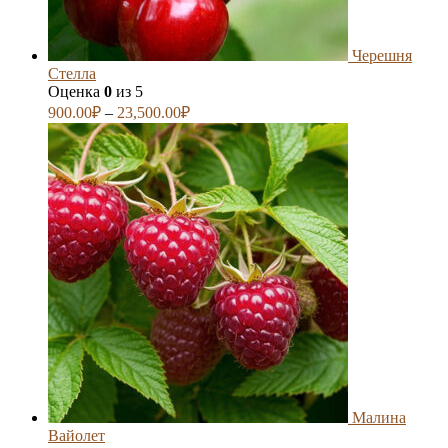
Черешня
Стелла
Оценка
0
из 5
900.00
₽
–
23,500.00
₽
Малина
Вайолет