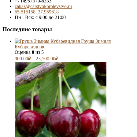
+7 (495) 970-6333
zakaz@carstvokorolevstvo.ru
55.515158, 37.959618
Пн - Вск: с 9:00 до 21:00
Последние товары
Груша Зимняя
Кубаревидная
Оценка
0
из 5
900.00
₽
–
23,500.00
₽