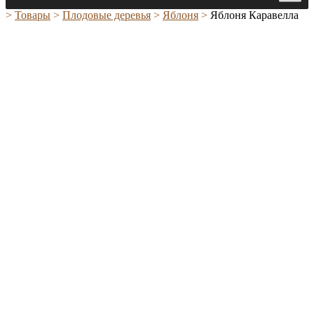
>
Товары
>
Плодовые деревья
>
Яблоня
>
Яблоня Каравелла