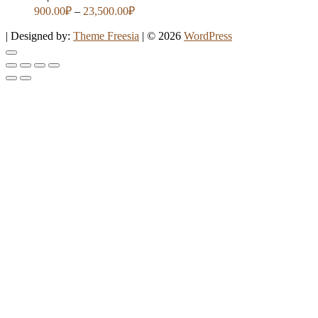
900.00
₽
–
23,500.00
₽
| Designed by:
Theme Freesia
| © 2026
WordPress
Go
to
top